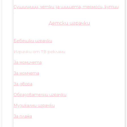
Сушилници, четки за шишета, термоси, кутии
Детски играчки
Бебешки играчки
Играчки от ТВ реклами
За момичета
За момчета
За двора
Образователни играчки
Музикални играчки
За плажа