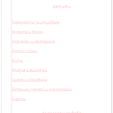
Дрешки
Комплекти за изписване
Бодита и бельо
Ританки и панталони
Рокли и поли
Блузи
Якета и жилетки
Шапки и ръкавици
Бебешки чорапи и чоропогащи
Бански