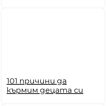
101 причини да
кърмим децата си