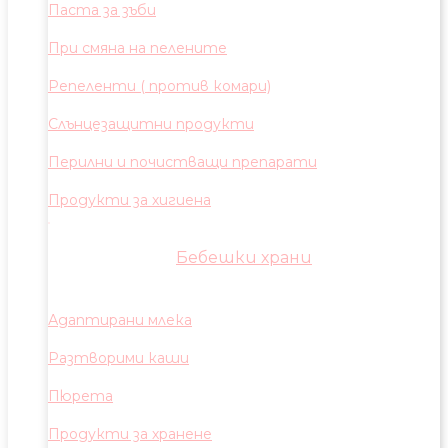
Паста за зъби
При смяна на пелените
Репеленти ( против комари)
Слънцезащитни продукти
Перилни и почистващи препарати
Продукти за хигиена
Бебешки храни
Адаптирани млека
Разтворими каши
Пюрета
Продукти за хранене