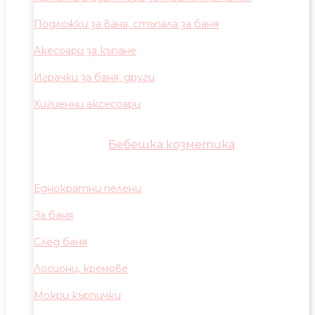
Подложки за вана, стъпала за баня
Акесоари за къпане
Играчки за баня, други
Хигиенни аксесоари
Бебешка козметика
Еднократни пелени
За баня
След баня
Лосиони, кремове
Мокри кърпички