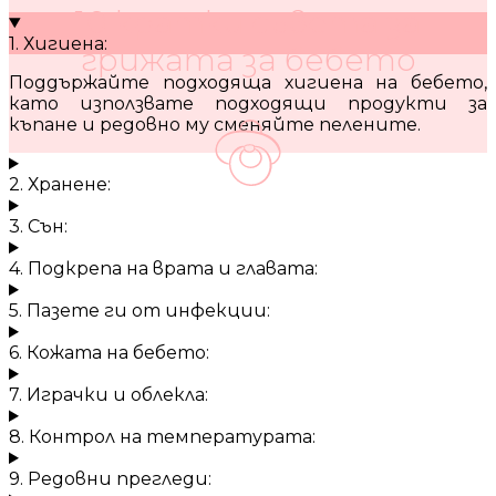
10 кратки съвета за
1. Хигиена:
грижата за бебето
Поддържайте подходяща хигиена на бебето,
като използвате подходящи продукти за
къпане и редовно му сменяйте пелените.
2. Хранене:
3. Сън:
4. Подкрепа на врата и главата:
5. Пазете ги от инфекции:
6. Кожата на бебето:
7. Играчки и облекла:
8. Контрол на температурата:
9. Редовни прегледи: