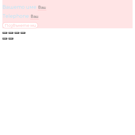
Вашето име
Telephone
Позвънете ми