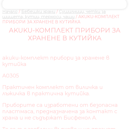
Начало
/
Бебешки храни
/
Сушилници, четки за
шишета, кутии, термоси, чаши
/ AKUKU-КОМПЛЕКТ
ПРИБОРИ ЗА ХРАНЕНЕ В КУТИЙКА
AKUKU-КОМПЛЕКТ ПРИБОРИ ЗА
ХРАНЕНЕ В КУТИЙКА
akuku-комплект прибори за хранене в
кутийка
A0305
Практичен комплект от виличка и
лъжичка в практична кутийка.
Приборите са изработени от безопасна
пластмаса, предназначена за контакт с
храна и не съдържат Бисфенол А.