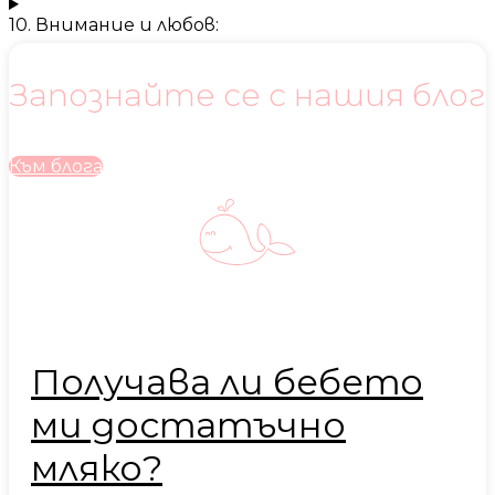
10. Внимание и любов:
Запознайте се с нашия блог
Към блога
Получава ли бебето
ми достатъчно
мляко?