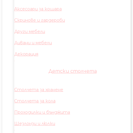
Аксесоари за кошара
Скринове и гардероби
Други мебели
Дивани и мебели
Декорация
Детски столчета
Столчета за хранене
Столчета за кола
Проходилки и бънджита
Шезлонзи и люлки