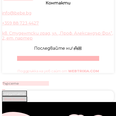
Контакти
info@bebe.bg
+359 88 723 4427
кв. Студентски град, ул. „Проф. Александър Фол“,
2, ет. партер
Последвайте ни! 👼🏼
Facebook
Instagram
Youtube
Pinterest
Поддръжка на уеб сайт от
WEBTRIXIA.COM
резултата
Виж всички