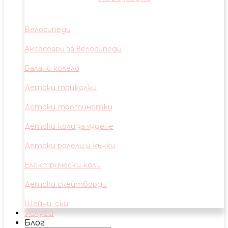
Велосипеди
Аксесоари за велосипеди
Баланс колело
Детски триколки
Детски тротинетки
Детски коли за яздене
Детски ролели и кънки
Електрически коли
Детски скейтборди
Шейни, ски
Услуги
Блог