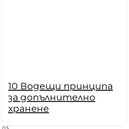
10 Водещи принципа
за допълнително
хранене