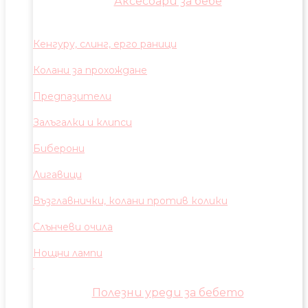
Аксесоари за бебе
Кенгуру, слинг, ерго раници
Колани за прохождане
Предпазители
Залъгалки и клипси
Биберони
Лигавици
Възглавнички, колани против колики
Слънчеви очила
Нощни лампи
Полезни уреди за бебето