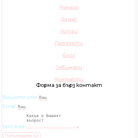
Начало
За нас
Услуги
Продукти
Блог
Уебинари
Контакти
Форма за бърз контакт
Вашето име
Email
text area
Попитайте ни!