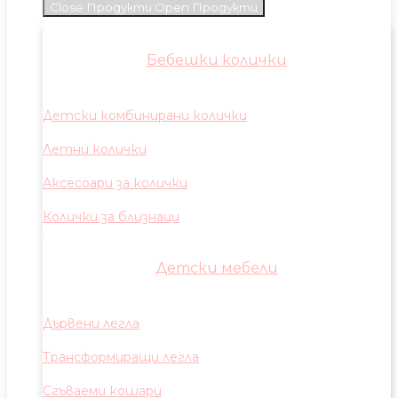
Close Продукти
Open Продукти
Бебешки колички
Детски комбинирани колички
Летни колички
Аксесоари за колички
Колички за близнаци
Детски мебели
Дървени легла
Трансформиращи легла
Сгъваеми кошари