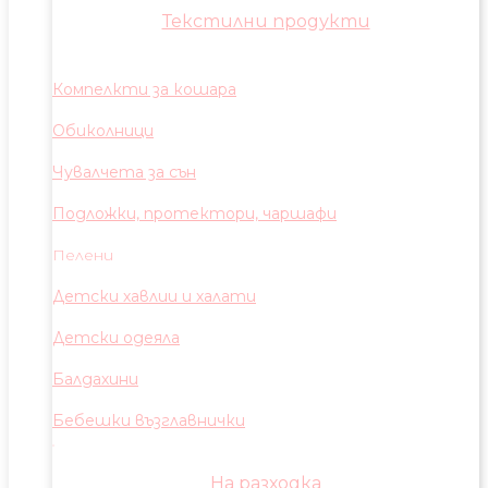
Текстилни продукти
Компелкти за кошара
Обиколници
Чувалчета за сън
Подложки, протектори, чаршафи
Пелени
Детски хавлии и халати
Детски одеяла
Балдахини
Бебешки възглавнички
На разходка