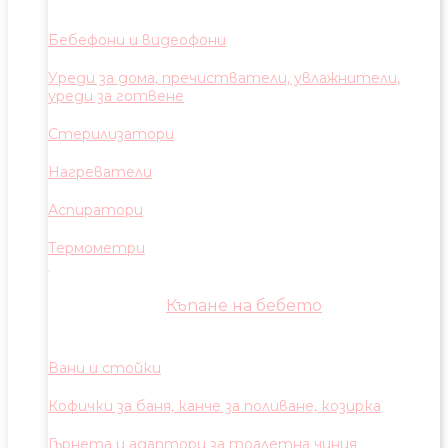
Бебефони и видеофони
Уреди за дома, пречистватели, увлажнители,
уреди за готвене
Стерилизатори
Нагреватели
Аспиратори
Термометри
Къпане на бебето
Вани и стойки
Кофички за баня, канче за поливане, козирка
Гърнета и адаптори за тоалетна чиния