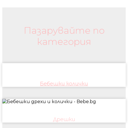
Бебешки колички и дрехи
Пазарувайте по
категория
Бебешки колички
Дрешки