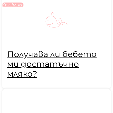
Към блога
Получава ли бебето
ми достатъчно
мляко?