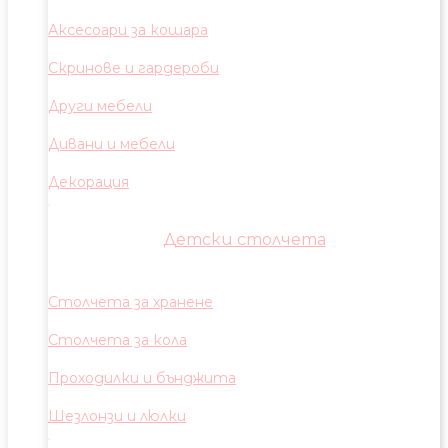
Аксесоари за кошара
Скринове и гардероби
Други мебели
Дивани и мебели
Декорация
Детски столчета
Столчета за хранене
Столчета за кола
Проходилки и бънджита
Шезлонзи и люлки