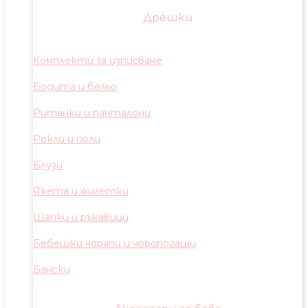
Дрешки
Комплекти за изписване
Бодита и бельо
Ританки и панталони
Рокли и поли
Блузи
Якета и жилетки
Шапки и ръкавици
Бебешки чорапи и чоропогащи
Бански