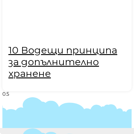
10 Водещи принципа
за допълнително
хранене