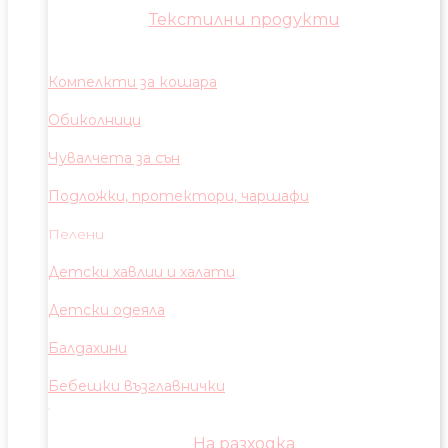
Текстилни продукти
Компелкти за кошара
Обиколници
Чувалчета за сън
Подложки, протектори, чаршафи
Пелени
Детски хавлии и халати
Детски одеяла
Балдахини
Бебешки възглавнички
На разходка