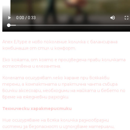
Anex E/type е ново поколение количка с балансирана
комбинация от стил и комфорт.
Еко кожата, от която е произведена прави количката
естествена и елегантна.
Колелата осигуряват леко каране при всякакви
терени, а компактната и практична чанта събира
всички аксесоари, необходими на майката и бебето по
време на ежедневни разходки.
Технически характеристики
Ние осигуряваме на всяка количка разнообразни
системи за безопасност и използваме материали,