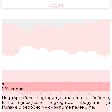
Други
10 кратки съвета за
1. Хигиена:
грижата за бебето
Поддържайте подходяща хигиена на бебето,
като използвате подходящи продукти за
къпане и редовно му сменяйте пелените.