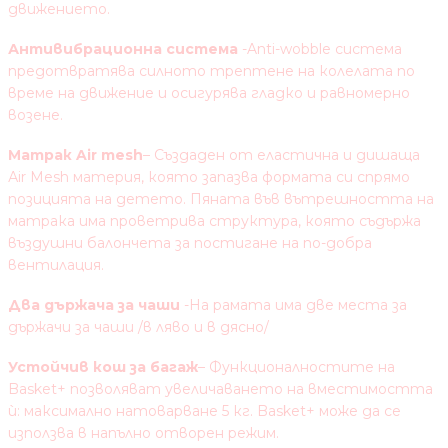
движението.
Антивибрационна система
-Anti-wobble система
предотвратява силното трептене на колелата по
време на движение и осигурява гладко и равномерно
возене.
Матрак Air mesh
– Създаден от еластична и дишаща
Аir Mesh материя, която запазва формата си спрямо
позицията на детето. Пяната във вътрешността на
матрака има проветрива структура, която съдържа
въздушни балончета за постигане на по-добра
вентилация.
Два държача за чаши
-На рамата има две места за
държачи за чаши /в ляво и в дясно/
Устойчив кош за багаж
– Функционалностите на
Basket+ позволяват увеличаването на вместимостта
ѝ: максимално натоварване 5 кг. Basket+ може да се
използва в напълно отворен режим.