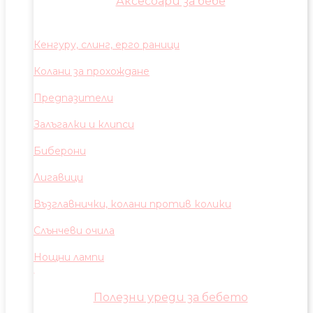
Аксесоари за бебе
Кенгуру, слинг, ерго раници
Колани за прохождане
Предпазители
Залъгалки и клипси
Биберони
Лигавици
Възглавнички, колани против колики
Слънчеви очила
Нощни лампи
Полезни уреди за бебето