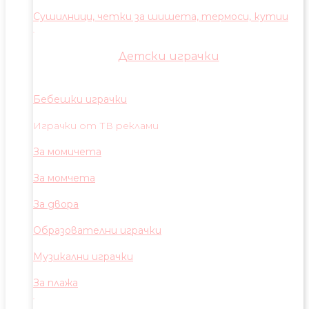
Сушилници, четки за шишета, термоси, кутии
Детски играчки
Бебешки играчки
Играчки от ТВ реклами
За момичета
За момчета
За двора
Образователни играчки
Музикални играчки
За плажа