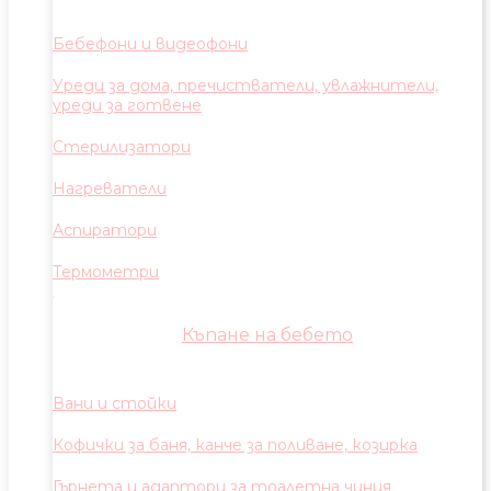
Бебефони и видеофони
Уреди за дома, пречистватели, увлажнители,
уреди за готвене
Стерилизатори
Нагреватели
Аспиратори
Термометри
Къпане на бебето
Вани и стойки
Кофички за баня, канче за поливане, козирка
Гърнета и адаптори за тоалетна чиния