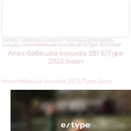
Начало
/
Бебешки колички
/
Детски комбинирани
колички
/ Anex-бебешка количка 2в1 E/Type 2023 Swan
Anex-бебешка количка 2в1 E/Type
2023 Swan
Anex-бебешка количка 2в1 E/Type Swan