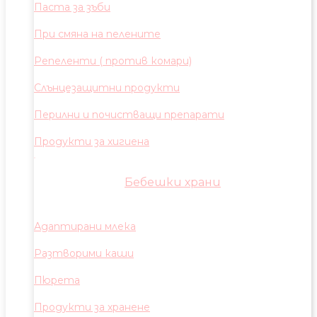
Паста за зъби
При смяна на пелените
Репеленти ( против комари)
Слънцезащитни продукти
Перилни и почистващи препарати
Продукти за хигиена
Бебешки храни
Адаптирани млека
Разтворими каши
Пюрета
Продукти за хранене