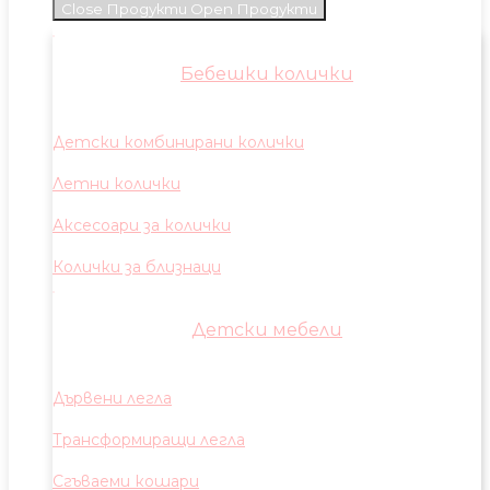
Close Продукти
Open Продукти
Бебешки колички
Детски комбинирани колички
Летни колички
Аксесоари за колички
Колички за близнаци
Детски мебели
Дървени легла
Трансформиращи легла
Сгъваеми кошари