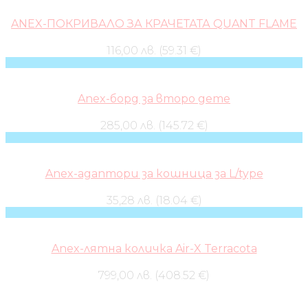
ANEX-ПОКРИВАЛО ЗА КРАЧЕТАТА QUANT FLAME
116,00 лв. (59.31 €)
Anex-борд за второ дете
285,00 лв. (145.72 €)
Anex-адаптори за кошница за L/type
35,28 лв. (18.04 €)
Anex-лятна количка Air-X Terracota
799,00 лв. (408.52 €)