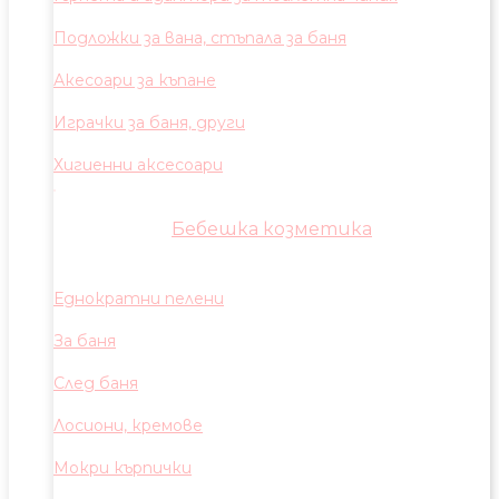
Подложки за вана, стъпала за баня
Акесоари за къпане
Играчки за баня, други
Хигиенни аксесоари
Бебешка козметика
Еднократни пелени
За баня
След баня
Лосиони, кремове
Мокри кърпички