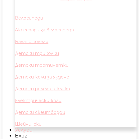
Велосипеди
Аксесоари за велосипеди
Баланс колело
Детски триколки
Детски тротинетки
Детски коли за яздене
Детски ролели и кънки
Електрически коли
Детски скейтборди
Шейни, ски
Услуги
Блог