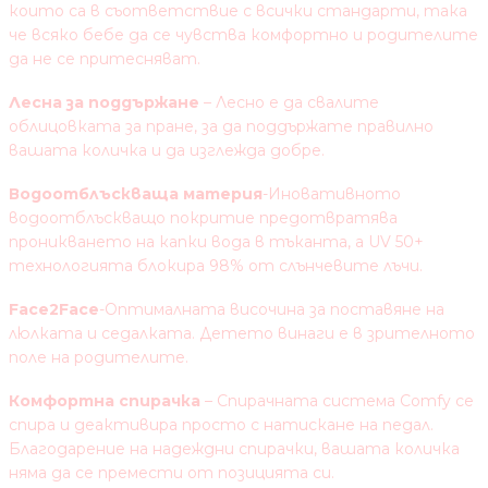
които са в съответствие с всички стандарти, така
че всяко бебе да се чувства комфортно и родителите
да не се притесняват.
Лесна за поддържане
– Лесно е да свалите
облицовката за пране, за да поддържате правилно
вашата количка и да изглежда добре.
Водоотблъскваща материя
-Иновативното
водоотблъскващо покритие предотвратява
проникването на капки вода в тъканта, а UV 50+
технологията блокира 98% от слънчевите лъчи.
Face2Face
-Оптималната височина за поставяне на
люлката и седалката. Детето винаги е в зрителното
поле на родителите.
Комфортна спирачка
– Спирачната система Comfy се
спира и деактивира просто с натискане на педал.
Благодарение на надеждни спирачки, вашата количка
няма да се премести от позицията си.