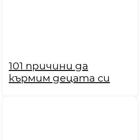
101 причини да
кърмим децата си