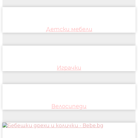
Детски мебели
Играчки
Велосипеди