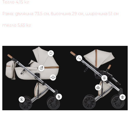
Тегло 4,15 кг
Рама: дължина 73,5 cм, височина 29 см, широчина 51 см
тегло 5,65 кг