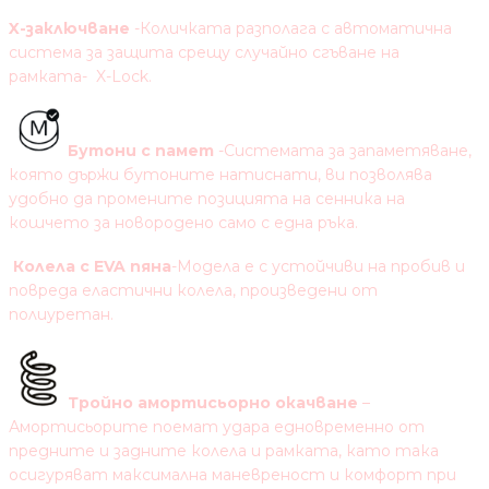
X-заключване
-Количката разполага с автоматична
система за защита срещу случайно сгъване на
рамката- X-Lock.
Бутони с памет
-Системата за запаметяване,
която държи бутоните натиснати, ви позволява
удобно да промените позицията на сенника на
кошчето за новородено само с една ръка.
Колела с EVA пяна
-Модела е с устойчиви на пробив и
повреда еластични колела, произведени от
полиуретан.
Тройно амортисьорно окачване
–
Амортисьорите поемат удара едновременно от
предните и задните колела и рамката, като така
осигуряват максимална маневреност и комфорт при