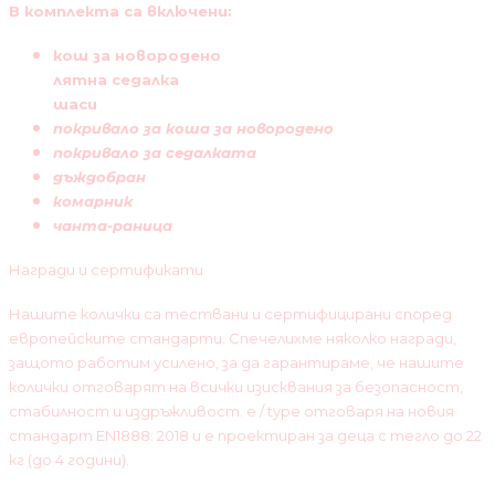
В комплекта са включени:
кош за новородено
лятна седалка
шаси
покривало за коша за новородено
покривало за седалката
дъждобран
комарник
чанта-раница
Награди и сертификати
Нашите колички са тествани и сертифицирани според
европейските стандарти. Спечелихме няколко награди,
защото работим усилено, за да гарантираме, че нашите
колички отговарят на всички изисквания за безопасност,
стабилност и издръжливост. e / type отговаря на новия
стандарт EN1888: 2018 и е проектиран за деца с тегло до 22
кг (до 4 години).