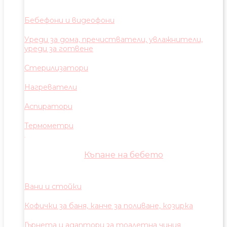
Бебефони и видеофони
Уреди за дома, пречистватели, увлажнители,
уреди за готвене
Стерилизатори
Нагреватели
Аспиратори
Термометри
Къпане на бебето
Вани и стойки
Кофички за баня, канче за поливане, козирка
Гърнета и адаптори за тоалетна чиния