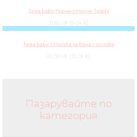
Tega baby-Гърне-столче Teddy
21,60 лв. (11.04 €)
Tega baby-Стойка за вана с основа
69,00 лв. (35.28 €)
Бебешки колички и дрехи
Пазарувайте по
категория