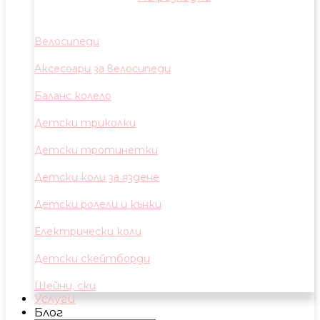
Велосипеди
Аксесоари за велосипеди
Баланс колело
Детски триколки
Детски тротинетки
Детски коли за яздене
Детски ролели и кънки
Електрически коли
Детски скейтборди
Шейни, ски
Услуги
Блог