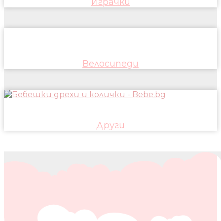
Играчки
Велосипеди
Други