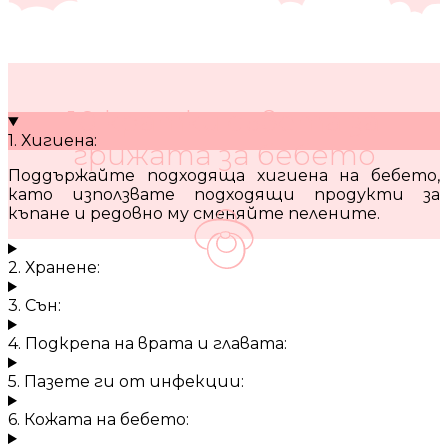
10 кратки съвета за
1. Хигиена:
грижата за бебето
Поддържайте подходяща хигиена на бебето,
като използвате подходящи продукти за
къпане и редовно му сменяйте пелените.
2. Хранене:
3. Сън:
4. Подкрепа на врата и главата:
5. Пазете ги от инфекции:
6. Кожата на бебето: