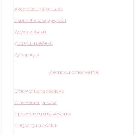
Аксесоари за кошара
Скринове и гардероби
Други мебели
Дивани и мебели
Декорация
Детски столчета
Столчета за хранене
Столчета за кола
Проходилки и бънджита
Шезлонзи и люлки