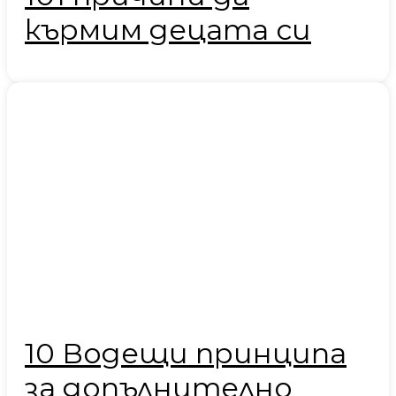
кърмим децата си
10 Водещи принципа
за допълнително