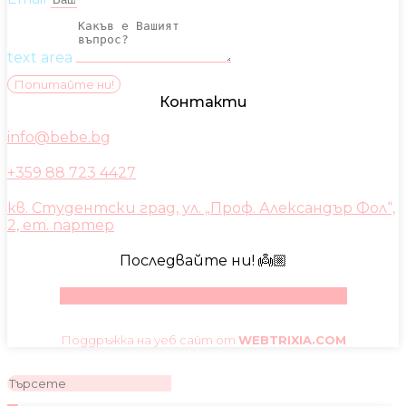
text area
Попитайте ни!
Контакти
info@bebe.bg
+359 88 723 4427
кв. Студентски град, ул. „Проф. Александър Фол“,
2, ет. партер
Последвайте ни! 👼🏼
Facebook
Instagram
Youtube
Pinterest
Поддръжка на уеб сайт от
WEBTRIXIA.COM