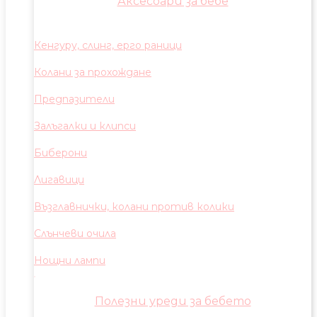
Аксесоари за бебе
Кенгуру, слинг, ерго раници
Колани за прохождане
Предпазители
Залъгалки и клипси
Биберони
Лигавици
Възглавнички, колани против колики
Слънчеви очила
Нощни лампи
Полезни уреди за бебето