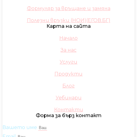
Формуляр за връщане и замяна
Полезни връзки (НОИ)(ЕГОВ.БГ)
Карта на сайта
Начало
За нас
Услуги
Продукти
Блог
Уебинари
Контакти
Форма за бърз контакт
Вашето име
Email