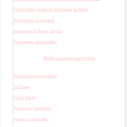
Подложки за вана, стъпала за баня
Акесоари за къпане
Играчки за баня, други
Хигиенни аксесоари
Бебешка козметика
Еднократни пелени
За баня
След баня
Лосиони, кремове
Мокри кърпички