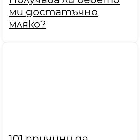
ми достатъчно
мляко?
101 причини да