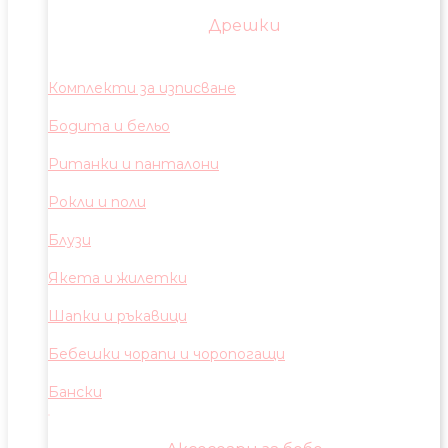
Дрешки
Комплекти за изписване
Бодита и бельо
Ританки и панталони
Рокли и поли
Блузи
Якета и жилетки
Шапки и ръкавици
Бебешки чорапи и чоропогащи
Бански