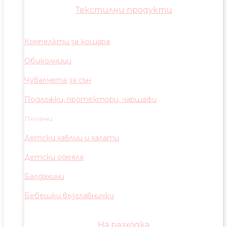
Текстилни продукти
Компелкти за кошара
Обиколници
Чувалчета за сън
Подложки, протектори, чаршафи
Пелени
Детски хавлии и халати
Детски одеяла
Балдахини
Бебешки възглавнички
На разходка