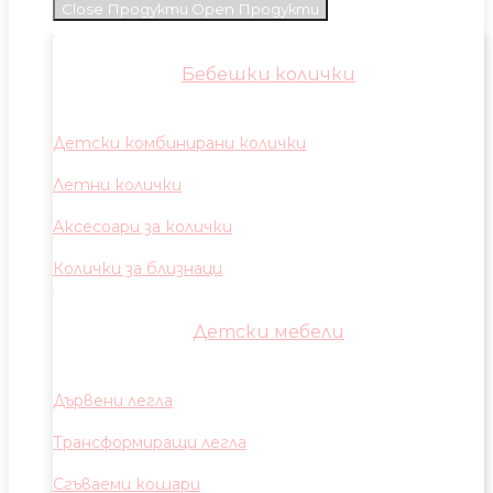
Close Продукти
Open Продукти
Бебешки колички
Детски комбинирани колички
Летни колички
Аксесоари за колички
Колички за близнаци
Детски мебели
Дървени легла
Трансформиращи легла
Сгъваеми кошари