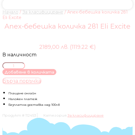
Начало
/
За класифициране
/ Anex-бебешка количка 2в1
Eli Excite
Anex-бебешка количка 2в1 Eli Excite
2189,00 лв. (1119.22 €)
В наличност
количество
за
Добавяне в количката
Anex-
Бърза поръчка
бебешка
количка
2в1
Плащане онлайн
Eli
Наложен платеж
Excite
Безплатна доставка над 100лв
Продукт #
112453
Категория
За класифициране