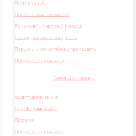
Паста за зъби
При смяна на пелените
Репеленти ( против комари)
Слънцезащитни продукти
Перилни и почистващи препарати
Продукти за хигиена
Бебешки храни
Адаптирани млека
Разтворими каши
Пюрета
Продукти за хранене