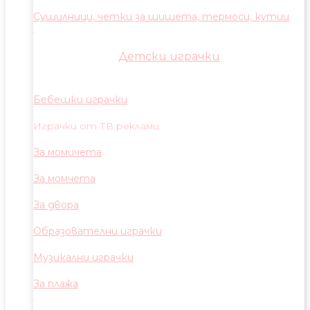
Сушилници, четки за шишета, термоси, кутии
Детски играчки
Бебешки играчки
Играчки от ТВ реклами
За момичета
За момчета
За двора
Образователни играчки
Музикални играчки
За плажа