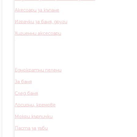
Акесоари за къпане
Играчки за баня, други
Хигиенни аксесоари
Еднократни пелени
За баня
След баня
Лосиони, кремове
Мокри кърпички
Паста за зъби