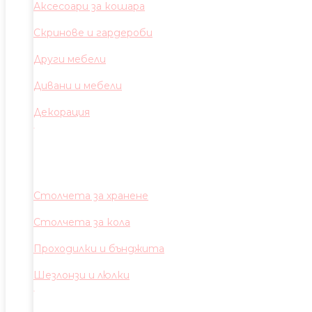
Аксесоари за кошара
Скринове и гардероби
Други мебели
Дивани и мебели
Декорация
Столчета за хранене
Столчета за кола
Проходилки и бънджита
Шезлонзи и люлки