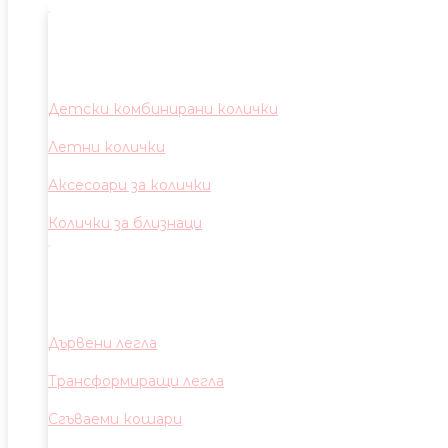
Детски комбинирани колички
Летни колички
Аксесоари за колички
Колички за близнаци
Дървени легла
Трансформиращи легла
Сгъваеми кошари