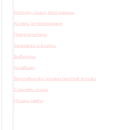
Кенгуру, слинг, ерго раници
Колани за прохождане
Предпазители
Залъгалки и клипси
Биберони
Лигавици
Възглавнички, колани против колики
Слънчеви очила
Нощни лампи