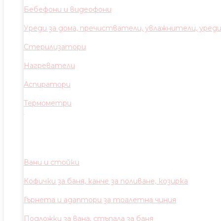
Бебефони и видеофони
Уреди за дома, пречистватели, увлажнители, уред
Стерилизатори
Нагреватели
Аспиратори
Термометри
Вани и стойки
Кофички за баня, канче за поливане, козирка
Гърнета и адаптори за тоалетна чиния
Подложки за вана, стъпала за баня