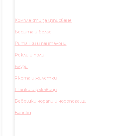
Комплекти за изписване
Бодита и бельо
Ританки и панталони
Рокли и поли
Блузи
Якета и жилетки
Шапки и ръкавици
Бебешки чорапи и чоропогащи
Бански