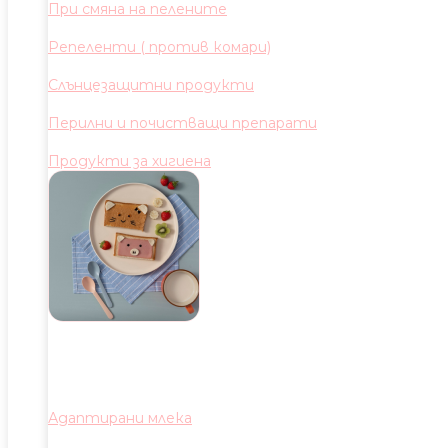
При смяна на пелените
Репеленти ( против комари)
Слънцезащитни продукти
Перилни и почистващи препарати
Продукти за хигиена
Адаптирани млека