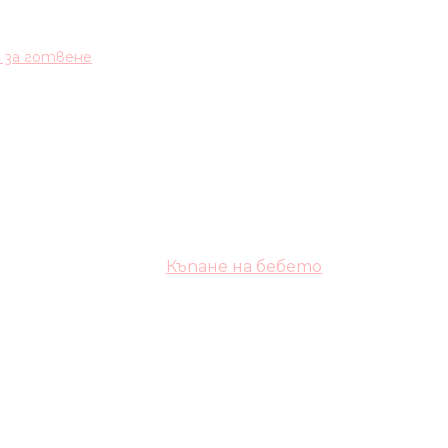
и за готвене
Къпане на бебето