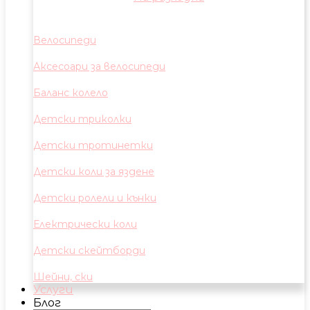
Велосипеди
Аксесоари за велосипеди
Баланс колело
Детски триколки
Детски тротинетки
Детски коли за яздене
Детски ролели и кънки
Електрически коли
Детски скейтборди
Шейни, ски
Услуги
Блог