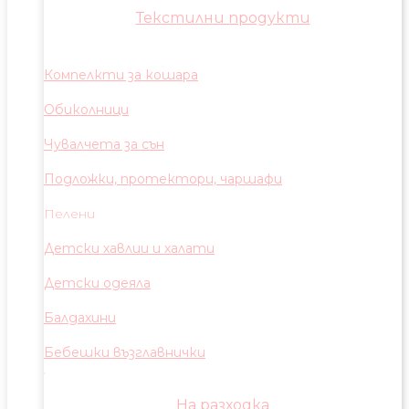
Текстилни продукти
Компелкти за кошара
Обиколници
Чувалчета за сън
Подложки, протектори, чаршафи
Пелени
Детски хавлии и халати
Детски одеяла
Балдахини
Бебешки възглавнички
На разходка