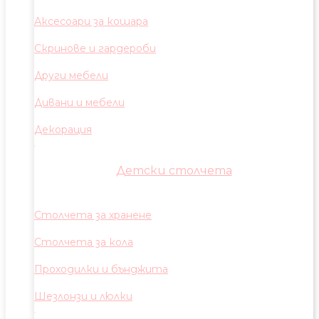
Аксесоари за кошара
Скринове и гардероби
Други мебели
Дивани и мебели
Декорация
Детски столчета
Столчета за хранене
Столчета за кола
Проходилки и бънджита
Шезлонзи и люлки