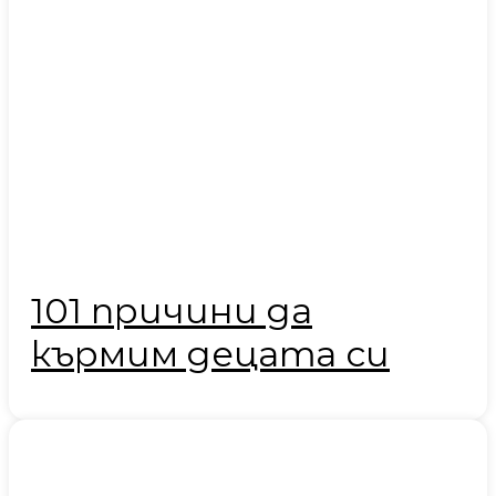
101 причини да
кърмим децата си