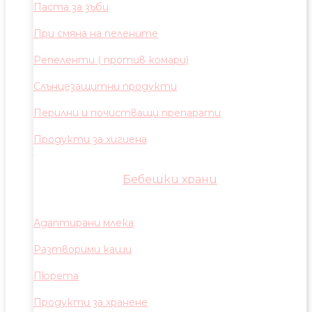
Паста за зъби
При смяна на пелените
Репеленти ( против комари)
Слънцезащитни продукти
Перилни и почистващи препарати
Продукти за хигиена
Бебешки храни
Адаптирани млека
Разтворими каши
Пюрета
Продукти за хранене