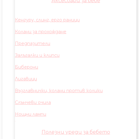
Аксесоари за бебе
Кенгуру, слинг, ерго раници
Колани за прохождане
Предпазители
Залъгалки и клипси
Биберони
Лигавици
Възглавнички, колани против колики
Слънчеви очила
Нощни лампи
Полезни уреди за бебето