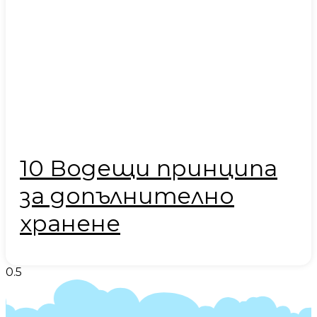
10 Водещи принципа
за допълнително
хранене