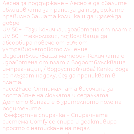
Лесна за поддържане – Лесно е да свалите
облицовката за пране, за да поддържате
правилно вашата количка и да изглежда
добре.
UV 50+ -Тази количка, изработена от плат с
UV 50+ технология, позволяваща да
абсорбира повече от 50% от
ултравиолетовото лъчение.
Водоотблъскваща материя-Количката е
изработена от плат с водоотблъскваща
импрегнация, / водоустойчива/. Капки вода
се плъзгат надолу, без да проникват в
плата.
Face2Face-Оптималната височина за
поставяне на люлката и седалката.
Детето винаги е в зрителното поле на
родителите.
Комфортна спирачка – Спирачната
система Comfy се спира и деактивира
просто с натискане на педал.