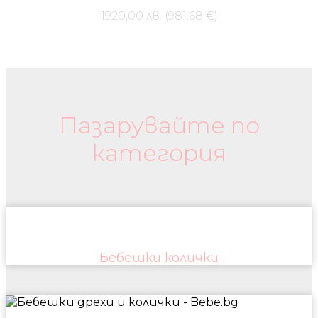
1920,00 лв. (981.68 €)
Бебешки колички и дрехи
Пазарувайте по
категория
Бебешки колички