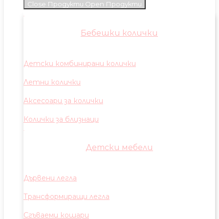
Close Продукти
Open Продукти
Бебешки колички
Детски комбинирани колички
Летни колички
Аксесоари за колички
Колички за близнаци
Детски мебели
Дървени легла
Трансформиращи легла
Сгъваеми кошари