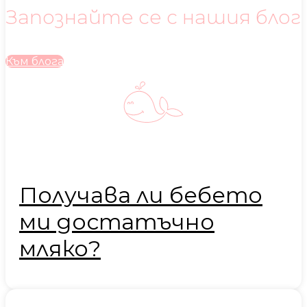
Запознайте се с нашия блог
Към блога
Получава ли бебето
ми достатъчно
мляко?