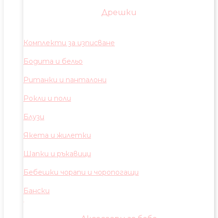
Дрешки
Комплекти за изписване
Бодита и бельо
Ританки и панталони
Рокли и поли
Блузи
Якета и жилетки
Шапки и ръкавици
Бебешки чорапи и чоропогащи
Бански