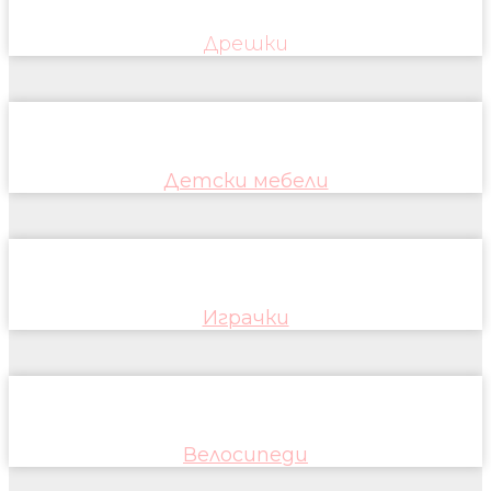
Дрешки
Детски мебели
Играчки
Велосипеди