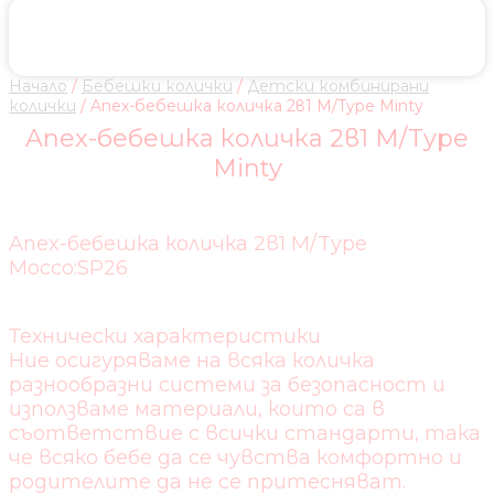
Начало
/
Бебешки колички
/
Детски комбинирани
колички
/ Anex-бебешка количка 2в1 M/Type Minty
Anex-бебешка количка 2в1 M/Type
Minty
Anex-бебешка количка 2в1 M/Type
Mocco:SP26
Технически характеристики
Ние осигуряваме на всяка количка
разнообразни системи за безопасност и
използваме материали, които са в
съответствие с всички стандарти, така
че всяко бебе да се чувства комфортно и
родителите да не се притесняват.