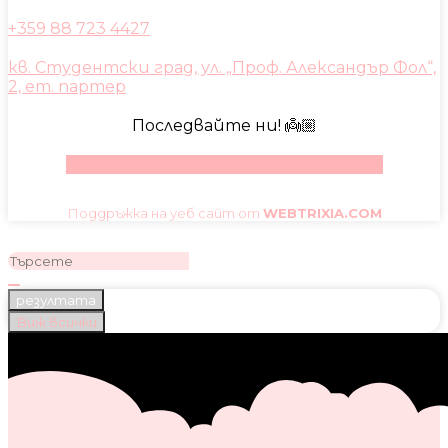
+359 88 723 4427
кв. Студентски град, ул. „Проф. Александър Фол“,
2, ет. партер
Последвайте ни! 👼🏼
Facebook
Instagram
Youtube
Pinterest
Поддръжка на уеб сайт от
WEBTRIXIA.COM
резултата
Виж всички