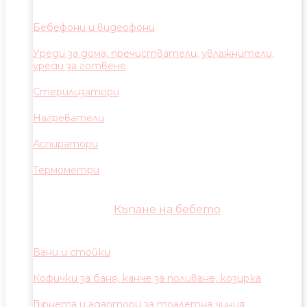
Бебефони и видеофони
Уреди за дома, пречистватели, увлажнители,
уреди за готвене
Стерилизатори
Нагреватели
Аспиратори
Термометри
Къпане на бебето
Вани и стойки
Кофички за баня, канче за поливане, козирка
Гърнета и адаптори за тоалетна чиния