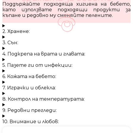
Поддържайте подходяща хигиена на бебето,
като използвате подходящи продукти за
къпане и редовно му сменяйте пелените.
2. Хранене:
3. Сън:
4. Подкрепа на врата и главата:
5. Пазете ги от инфекции:
6. Кожата на бебето:
7. Играчки и облекла:
8. Контрол на температурата:
9. Редовни прегледи:
10. Внимание и любов: