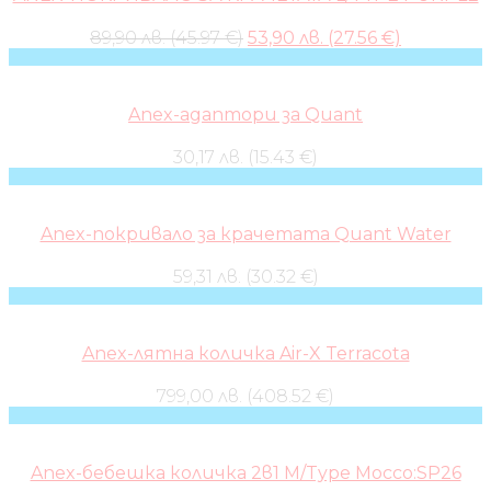
Original
Current
89,90 лв. (45.97 €)
53,90 лв. (27.56 €)
price
price
was:
is:
89,90 лв..
53,90 лв..
Anex-адаптори за Quant
30,17 лв. (15.43 €)
Anex-покривало за крачетата Quant Water
59,31 лв. (30.32 €)
Anex-лятна количка Air-X Terracota
799,00 лв. (408.52 €)
Anex-бебешка количка 2в1 M/Type Mocco:SP26