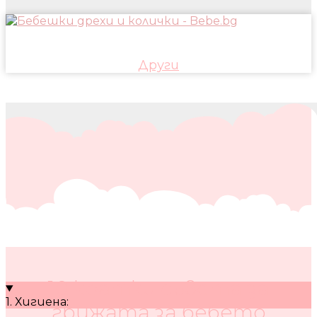
Други
10 кратки съвета за
1. Хигиена:
грижата за бебето