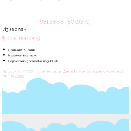
981,68 лв. (501.93 €)
Изчерпан
Бърза поръчка
Плащане онлайн
Наложен платеж
Безплатна доставка над 100лв
Продукт #
7055
Категория
Детски комбинирани колички
Бранд
Anex