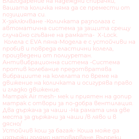
Благодарение на надеждни спирачки,
вашата количка няма да се премести от
позицията си.
X-заключване -Количката разполага с
автоматична система за защита срещу
случайно сгъване на рамката- X-Lock.
Колела с EVA пяна-Модела е с устойчиви на
пробив и повреда еластични колела,
произведени от полиуретан.
Антивибрационна система -Система
против колебание предотвратява
вибрациите на колелата по време на
движение на количката и осигурява право
и гладко движение.
Матрак Air mesh- мек и приятен на допир
матрак с отвори за по-добра вентилация.
Два държача за чаши -На рамата има две
места за държачи за чаши /в ляво и в
дясно/
Устойчив кош за багаж- Коша може да
издържи голямо натоварване. Въпреки