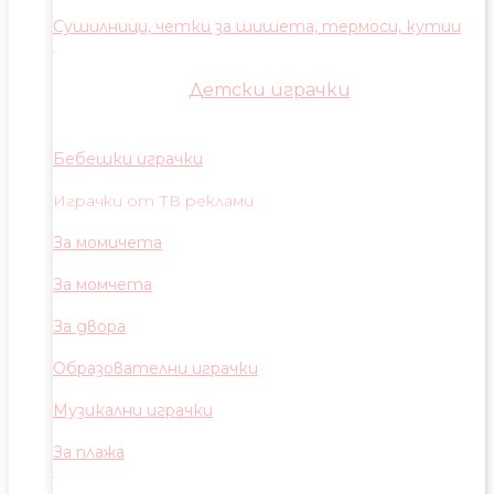
Сушилници, четки за шишета, термоси, кутии
Детски играчки
Бебешки играчки
Играчки от ТВ реклами
За момичета
За момчета
За двора
Образователни играчки
Музикални играчки
За плажа