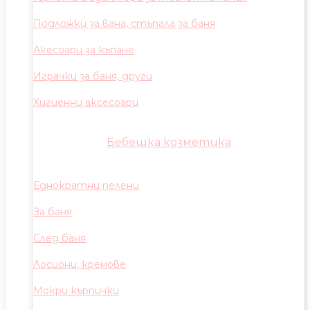
Подложки за вана, стъпала за баня
Акесоари за къпане
Играчки за баня, други
Хигиенни аксесоари
Бебешка козметика
Еднократни пелени
За баня
След баня
Лосиони, кремове
Мокри кърпички