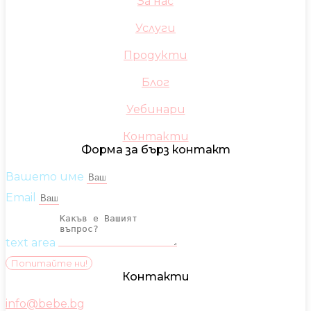
За нас
Услуги
Продукти
Блог
Уебинари
Контакти
Форма за бърз контакт
Вашето име
Email
text area
Попитайте ни!
Контакти
info@bebe.bg