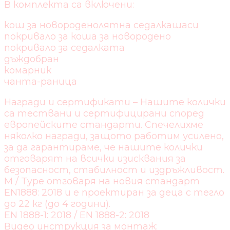
В комплекта са включени:
кош за новороденолятна седалкашаси
покривало за коша за новородено
покривало за седалката
дъждобран
комарник
чанта-раница
Награди и сертификати – Нашите колички
са тествани и сертифицирани според
европейските стандарти. Спечелихме
няколко награди, защото работим усилено,
за да гарантираме, че нашите колички
отговарят на всички изисквания за
безопасност, стабилност и издръжливост.
M / Type отговаря на новия стандарт
EN1888: 2018 и е проектиран за деца с тегло
до 22 кг (до 4 години).
EN 1888-1: 2018 / EN 1888-2: 2018
Видео инструкция за монтаж: