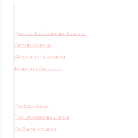
Детски комбинирани колички
Летни колички
Аксесоари за колички
Колички за близнаци
Дървени легла
Трансформиращи легла
Сгъваеми кошари