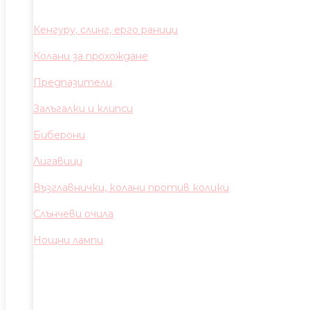
Кенгуру, слинг, ерго раници
Колани за прохождане
Предпазители
Залъгалки и клипси
Биберони
Лигавици
Възглавнички, колани против колики
Слънчеви очила
Нощни лампи