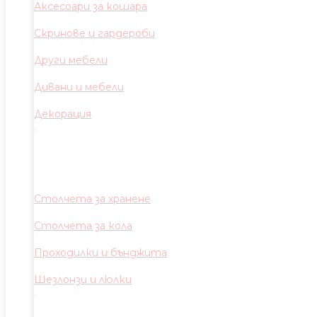
Аксесоари за кошара
Скринове и гардероби
Други мебели
Дивани и мебели
Декорация
Столчета за хранене
Столчета за кола
Проходилки и бънджита
Шезлонзи и люлки