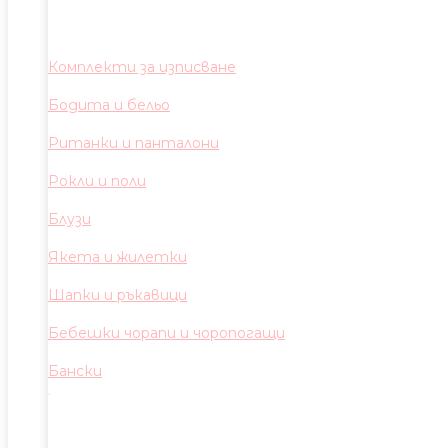
Комплекти за изписване
Бодита и бельо
Ританки и панталони
Рокли и поли
Блузи
Якета и жилетки
Шапки и ръкавици
Бебешки чорапи и чоропогащи
Бански