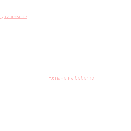
и за готвене
Къпане на бебето