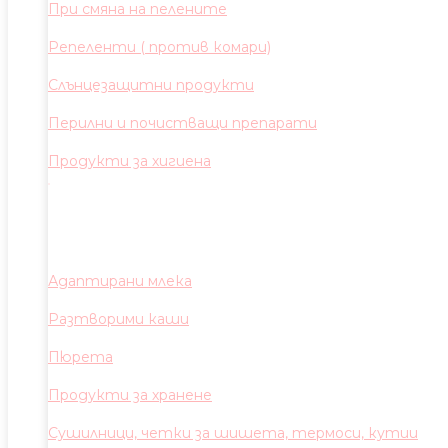
При смяна на пелените
Репеленти ( против комари)
Слънцезащитни продукти
Перилни и почистващи препарати
Продукти за хигиена
Адаптирани млека
Разтворими каши
Пюрета
Продукти за хранене
Сушилници, четки за шишета, термоси, кутии