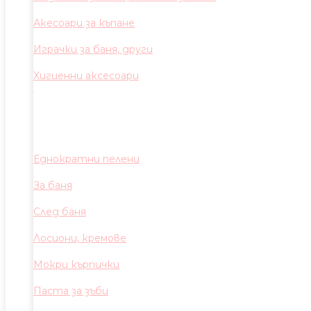
Акесоари за къпане
Играчки за баня, други
Хигиенни аксесоари
Еднократни пелени
За баня
След баня
Лосиони, кремове
Мокри кърпички
Паста за зъби