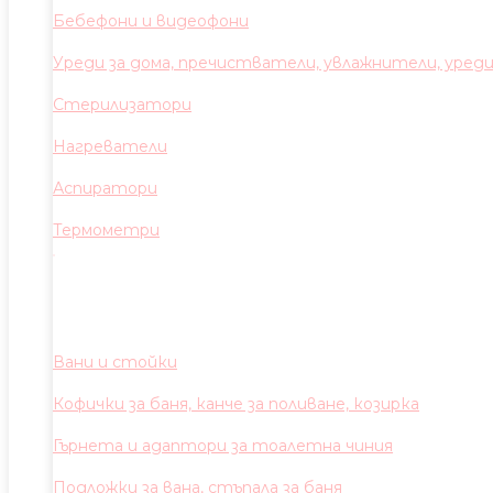
Бебефони и видеофони
Уреди за дома, пречистватели, увлажнители, уред
Стерилизатори
Нагреватели
Аспиратори
Термометри
Вани и стойки
Кофички за баня, канче за поливане, козирка
Гърнета и адаптори за тоалетна чиния
Подложки за вана, стъпала за баня