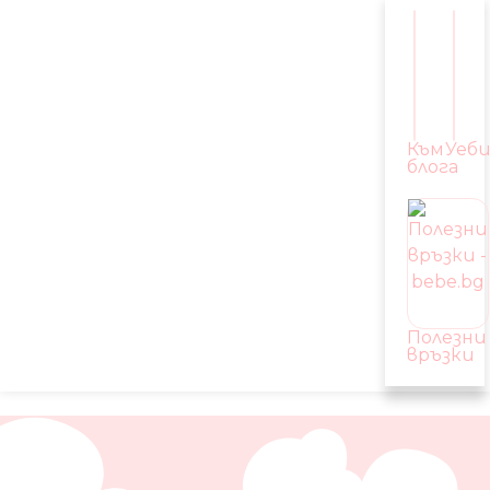
Към
Уеб
блога
Полезни
връзки