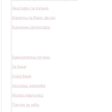
Акесоари за къпане
Играчки за баня, други
Хигиенни аксесоари
Еднократни пелени
За баня
След баня
Лосиони, кремове
Мокри кърпички
Паста за зъби