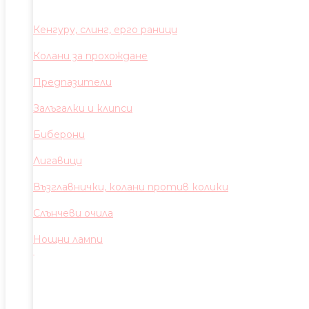
Кенгуру, слинг, ерго раници
Колани за прохождане
Предпазители
Залъгалки и клипси
Биберони
Лигавици
Възглавнички, колани против колики
Слънчеви очила
Нощни лампи