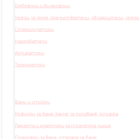
Бебефони и видеофони
Уреди за дома, пречистватели, увлажнители, уред
Стерилизатори
Нагреватели
Аспиратори
Термометри
Вани и стойки
Кофички за баня, канче за поливане, козирка
Гърнета и адаптори за тоалетна чиния
Подложки за вана, стъпала за баня