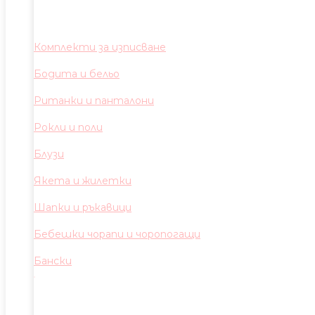
Комплекти за изписване
Бодита и бельо
Ританки и панталони
Рокли и поли
Блузи
Якета и жилетки
Шапки и ръкавици
Бебешки чорапи и чоропогащи
Бански