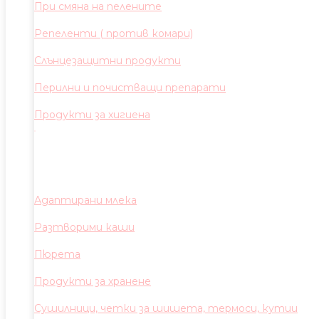
При смяна на пелените
Репеленти ( против комари)
Слънцезащитни продукти
Перилни и почистващи препарати
Продукти за хигиена
Адаптирани млека
Разтворими каши
Пюрета
Продукти за хранене
Сушилници, четки за шишета, термоси, кутии