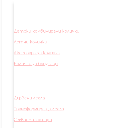
Детски комбинирани колички
Летни колички
Аксесоари за колички
Колички за близнаци
Дървени легла
Трансформиращи легла
Сгъваеми кошари