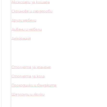
Аксесоари за кошара
Скринове и гардероби
Други мебели
Дивани и мебели
Декорация
Столчета за хранене
Столчета за кола
Проходилки и бънджита
Шезлонзи и люлки