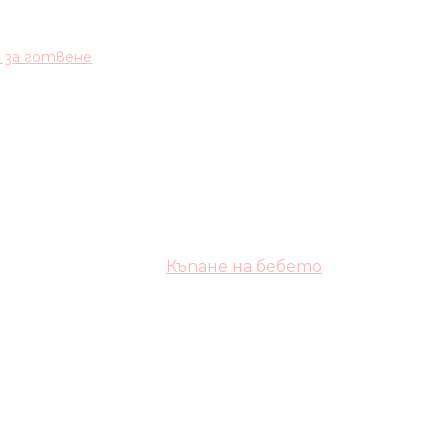
и за готвене
Къпане на бебето