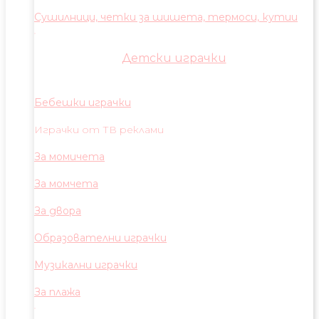
Сушилници, четки за шишета, термоси, кутии
Детски играчки
Бебешки играчки
Играчки от ТВ реклами
За момичета
За момчета
За двора
Образователни играчки
Музикални играчки
За плажа