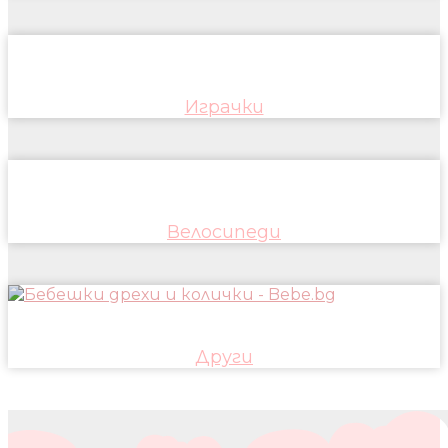
Играчки
Велосипеди
Други