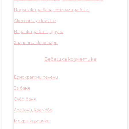
Подложки за вана, стъпала за баня
Акесоари за къпане
Играчки за баня, други
Хигиенни аксесоари
Бебешка козметика
Еднократни пелени
За баня
След баня
Лосиони, кремове
Мокри кърпички