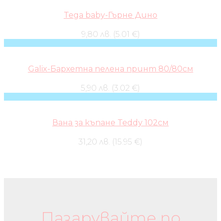
Tega baby-Гърне Дино
9,80 лв. (5.01 €)
Galix-Бархетна пелена принт 80/80см
5,90 лв. (3.02 €)
Вана за къпане Teddy 102см
31,20 лв. (15.95 €)
Бебешки колички и дрехи
Пазарувайте по