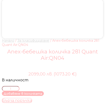
Начало
/
За класифициране
/ Anex-бебешка количка 2в1
Quant Air:QN04
Anex-бебешка количка 2в1 Quant
Air:QN04
2099,00 лв. (1073.20 €)
В наличност
количество
за
Добавяне в количката
Anex-
Бърза поръчка
бебешка