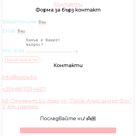
Контакти
Форма за бърз контакт
Вашето име
Email
text area
Попитайте ни!
Контакти
info@bebe.bg
+359 88 723 4427
кв. Студентски град, ул. „Проф. Александър Фол“,
2, ет. партер
Последвайте ни! 👼🏼
Facebook
Instagram
Youtube
Pinterest