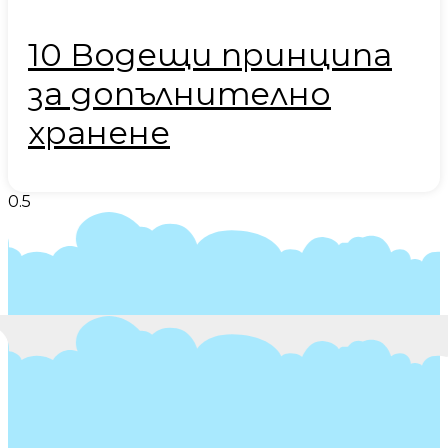
10 Водещи принципа
за допълнително
хранене