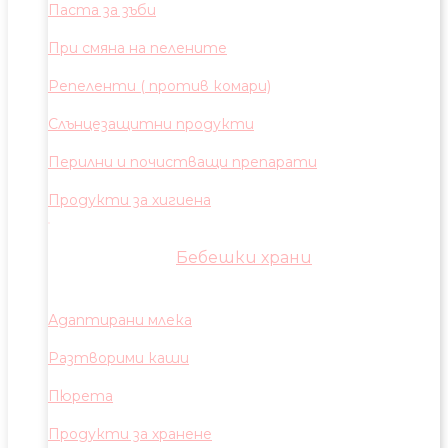
Паста за зъби
При смяна на пелените
Репеленти ( против комари)
Слънцезащитни продукти
Перилни и почистващи препарати
Продукти за хигиена
Бебешки храни
Адаптирани млека
Разтворими каши
Пюрета
Продукти за хранене