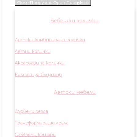
Close Продукти
Open Продукти
Бебешки колички
Детски комбинирани колички
Летни колички
Аксесоари за колички
Колички за близнаци
Детски мебели
Дървени легла
Трансформиращи легла
Сгъваеми кошари