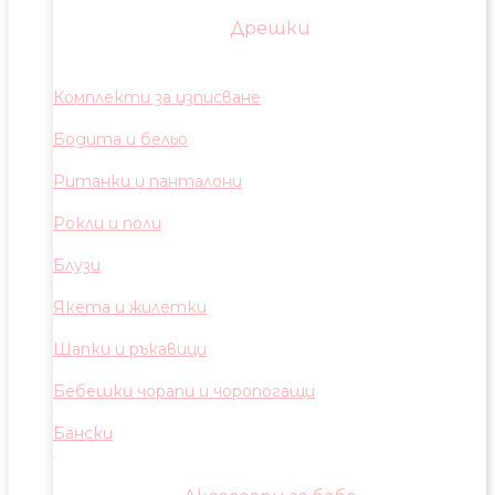
Дрешки
Комплекти за изписване
Бодита и бельо
Ританки и панталони
Рокли и поли
Блузи
Якета и жилетки
Шапки и ръкавици
Бебешки чорапи и чоропогащи
Бански