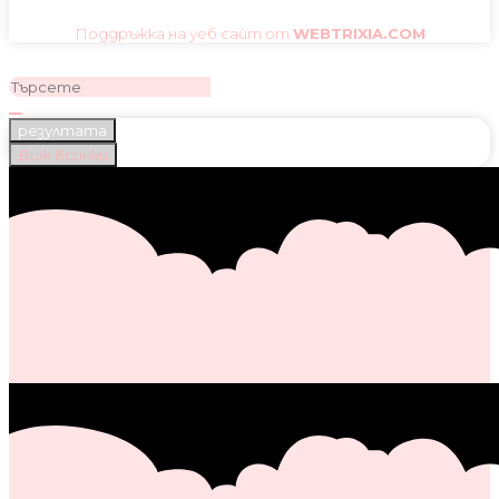
Поддръжка на уеб сайт от
WEBTRIXIA.COM
резултата
Виж всички