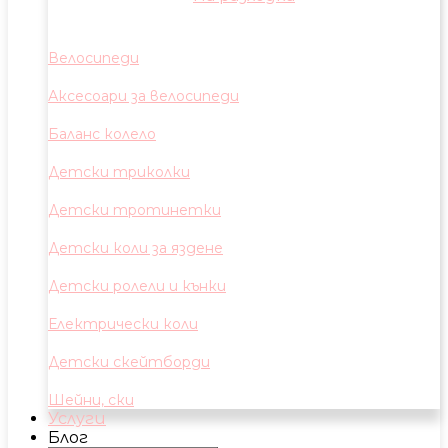
Велосипеди
Аксесоари за велосипеди
Баланс колело
Детски триколки
Детски тротинетки
Детски коли за яздене
Детски ролели и кънки
Електрически коли
Детски скейтборди
Шейни, ски
Услуги
Блог