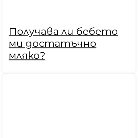
Получава ли бебето
ми достатъчно
мляко?