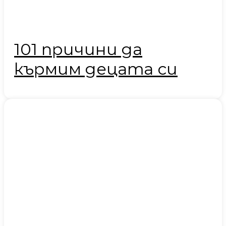
101 причини да
кърмим децата си