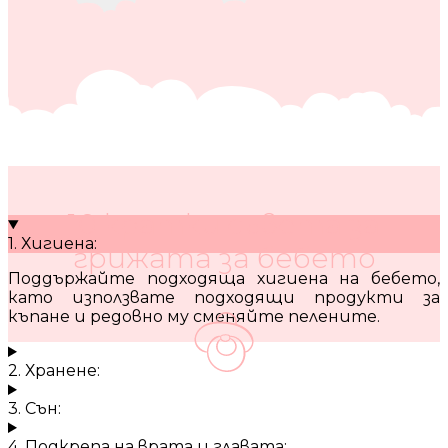
10 кратки съвета за
1. Хигиена:
грижата за бебето
Поддържайте подходяща хигиена на бебето,
като използвате подходящи продукти за
къпане и редовно му сменяйте пелените.
2. Хранене:
3. Сън:
4. Подкрепа на врата и главата: