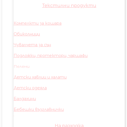
Текстилни продукти
Компелкти за кошара
Обиколници
Чувалчета за сън
Подложки, протектори, чаршафи
Пелени
Детски хавлии и халати
Детски одеяла
Балдахини
Бебешки възглавнички
На разходка