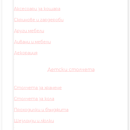
Аксесоари за кошара
Скринове и гардероби
Други мебели
Дивани и мебели
Декорация
Детски столчета
Столчета за хранене
Столчета за кола
Проходилки и бънджита
Шезлонзи и люлки