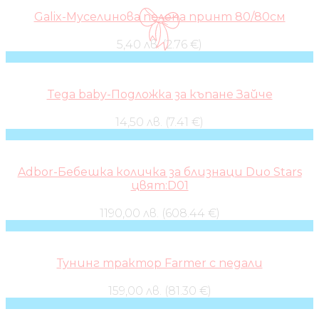
Galix-Муселинова пелена принт 80/80см
5,40 лв. (2.76 €)
Tega baby-Подложка за къпане Зайче
14,50 лв. (7.41 €)
Adbor-Бебешка количка за близнаци Duo Stars
цвят:D01
1190,00 лв. (608.44 €)
Тунинг трактор Farmer с педали
159,00 лв. (81.30 €)