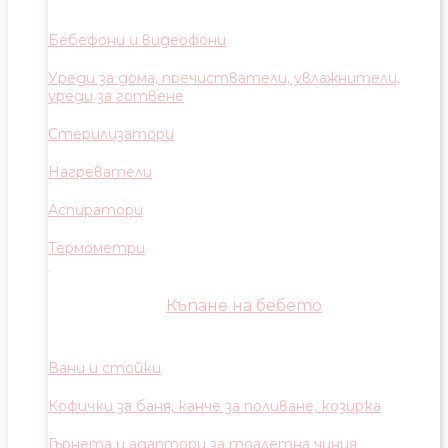
Бебефони и видеофони
Уреди за дома, пречистватели, увлажнители,
уреди за готвене
Стерилизатори
Нагреватели
Аспиратори
Термометри
Къпане на бебето
Вани и стойки
Кофички за баня, канче за поливане, козирка
Гърнета и адаптори за тоалетна чиния