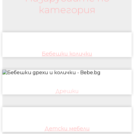
категория
Бебешки колички
Дрешки
Детски мебели