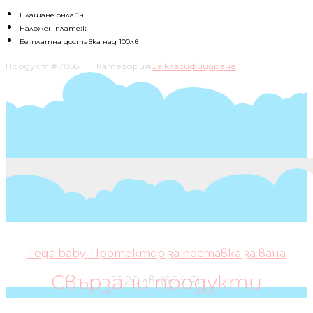
количка
2в1
Плащане онлайн
Quant
Наложен платеж
Air:QN04
Безплатна доставка над 100лв
Продукт #
7058
Категория
За класифициране
Tega baby-Протектор за поставка за вана
Свързани продукти
12,20 лв. (6.24 €)