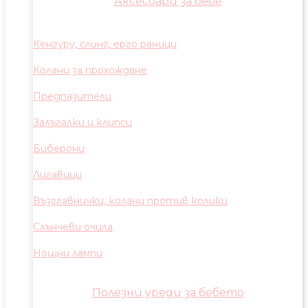
Аксесоари за бебе
Кенгуру, слинг, ерго раници
Колани за прохождане
Предпазители
Залъгалки и клипси
Биберони
Лигавици
Възглавнички, колани против колики
Слънчеви очила
Нощни лампи
Полезни уреди за бебето