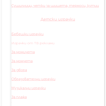
Сушилници, четки за шишета, термоси, кутии
Детски играчки
Бебешки играчки
Играчки от ТВ реклами
За момичета
За момчета
За двора
Образователни играчки
Музикални играчки
За плажа