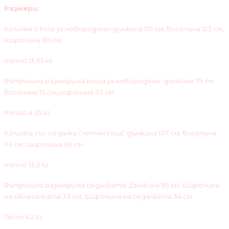
Размери:
Количка с кош за новородено-дължина 110 см, височина 123 см,
широчина 60 см
тегло 13,65 кг
Вътрешни размери на коша за новородено: дължина 79 см,
височина 15 см,широчина 33 см
тегло 4,35 кг
Количка със седалка / летен кош/: дължина 107 см, височина
113 см, широчина 60 см
тегло 13,5 кг
Вътрешни размери на седалката: Дължина 95 см, Широчина
на облегалката 33 см, Широчина на седалката 34 см
Тегло 4,2 кг