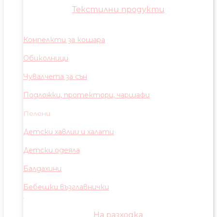
Текстилни продукти
Компелкти за кошара
Обиколници
Чувалчета за сън
Подложки, протектори, чаршафи
Пелени
Детски хавлии и халати
Детски одеяла
Балдахини
Бебешки възглавнички
На разходка