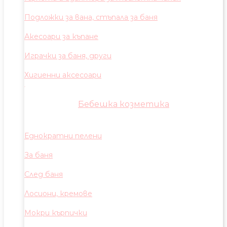
Подложки за вана, стъпала за баня
Акесоари за къпане
Играчки за баня, други
Хигиенни аксесоари
Бебешка козметика
Еднократни пелени
За баня
След баня
Лосиони, кремове
Мокри кърпички