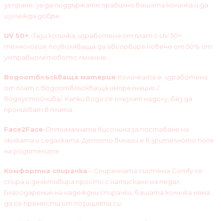
за пране, за да поддържате правилно вашата количка и да
изглежда добре.
UV 50+
-Тази количка, изработена от плат с UV 50+
технология, позволяваща да абсорбира повече от 50% от
ултравиолетовото лъчение.
Водоотблъскваща материя
-Количката е изработена
от плат с водоотблъскваща импрегнация, /
водоустойчива/. Капки вода се плъзгат надолу, без да
проникват в плата.
Face2Face
-Оптималната височина за поставяне на
люлката и седалката. Детето винаги е в зрителното поле
на родителите.
Комфортна спирачка
– Спирачната система Comfy се
спира и деактивира просто с натискане на педал.
Благодарение на надеждни спирачки, вашата количка няма
да се премести от позицията си.