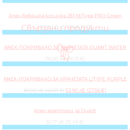
Anex-бебешка количка 2в1 M/Type PRO Green
Свързани продукти
2050,00 лв. (1048.15 €)
ANEX-ПОКРИВАЛО ЗА КРАЧЕТАТА QUANT WATER
116,00 лв. (59.31 €)
ANEX-ПОКРИВАЛО ЗА КРАЧЕТАТА L/TYPE PURPLE
Original
Current
89,90 лв. (45.97 €)
53,90 лв. (27.56 €)
price
price
was:
is:
89,90 лв..
53,90 лв..
Anex-адаптори за Quant
30,17 лв. (15.43 €)