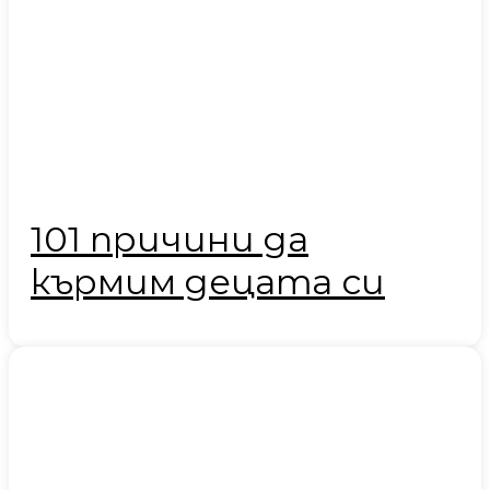
101 причини да
кърмим децата си