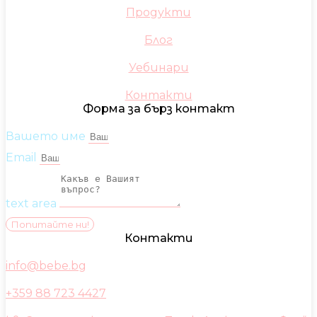
Продукти
Блог
Уебинари
Контакти
Форма за бърз контакт
Вашето име
Email
text area
Попитайте ни!
Контакти
info@bebe.bg
+359 88 723 4427