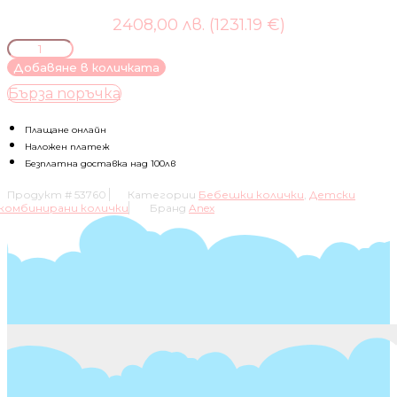
2408,00 лв. (1231.19 €)
количество
за
Добавяне в количката
Anex-
Бърза поръчка
бебешка
количка
3в1
Плащане онлайн
M/Type
Наложен платеж
2023
Безплатна доставка над 100лв
Mirage
Продукт #
53760
Категории
Бебешки колички
,
Детски
комбинирани колички
Бранд
Anex