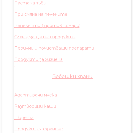
Паста за зъби
При смяна на пелените
Репеленти ( против комари)
Слънцезащитни продукти
Перилни и почистващи препарати
Продукти за хигиена
Бебешки храни
Адаптирани млека
Разтворими каши
Пюрета
Продукти за хранене