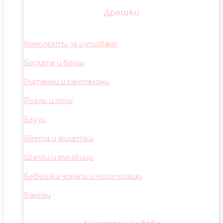
Дрешки
Комплекти за изписване
Бодита и бельо
Ританки и панталони
Рокли и поли
Блузи
Якета и жилетки
Шапки и ръкавици
Бебешки чорапи и чоропогащи
Бански