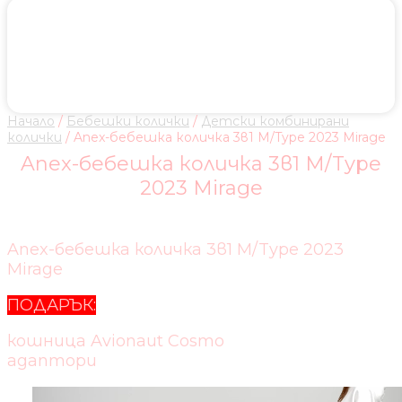
Начало
/
Бебешки колички
/
Детски комбинирани
колички
/ Anex-бебешка количка 3в1 M/Type 2023 Mirage
Anex-бебешка количка 3в1 M/Type
2023 Mirage
Anex-бебешка количка 3в1 M/Type 2023
Mirage
ПОДАРЪК:
кошница Avionaut Cosmo
адаптори