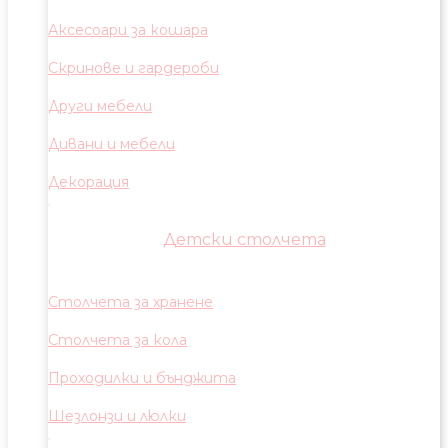
Аксесоари за кошара
Скринове и гардероби
Други мебели
Дивани и мебели
Декорация
Детски столчета
Столчета за хранене
Столчета за кола
Проходилки и бънджита
Шезлонзи и люлки