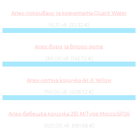
Anex-покривало за крачетата Quant Water
59,31 лв. (30.32 €)
Anex-борд за второ дете
285,00 лв. (145.72 €)
Anex-лятна количка Air-X Yellow
799,00 лв. (408.52 €)
Anex-бебешка количка 2в1 M/Type Mocco:SP26
1920,00 лв. (981.68 €)