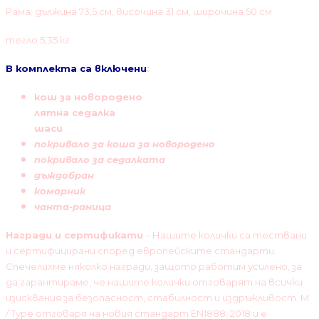
Рама: дължина 73,5 cм, височина 31 см, широчина 50 см
тегло 5,35 кг
В комплекта са включени
:
кош за новородено
лятна седалка
шаси
покривало за коша за новородено
покривало за седалката
дъждобран
комарник
чанта-раница
Награди и сертификати
–
Нашите колички са тествани
и сертифицирани според европейските стандарти.
Спечелихме няколко награди, защото работим усилено, за
да гарантираме, че нашите колички отговарят на всички
изисквания за безопасност, стабилност и издръжливост. M
/ Type отговаря на новия стандарт EN1888: 2018 и е