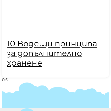
10 Водещи принципа
за допълнително
хранене