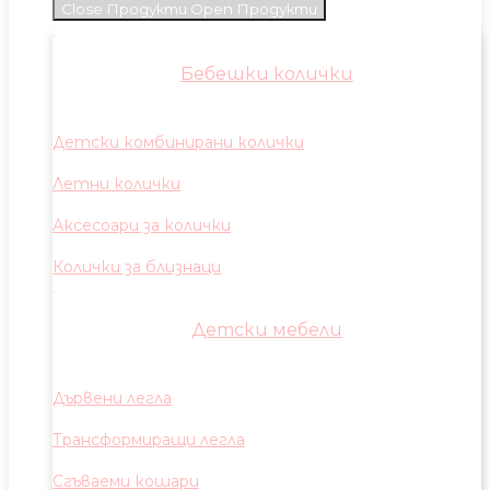
Close Продукти
Open Продукти
Бебешки колички
Детски комбинирани колички
Летни колички
Аксесоари за колички
Колички за близнаци
Детски мебели
Дървени легла
Трансформиращи легла
Сгъваеми кошари