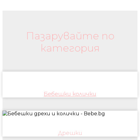
Бебешки колички и дрехи
Пазарувайте по
категория
Бебешки колички
Дрешки