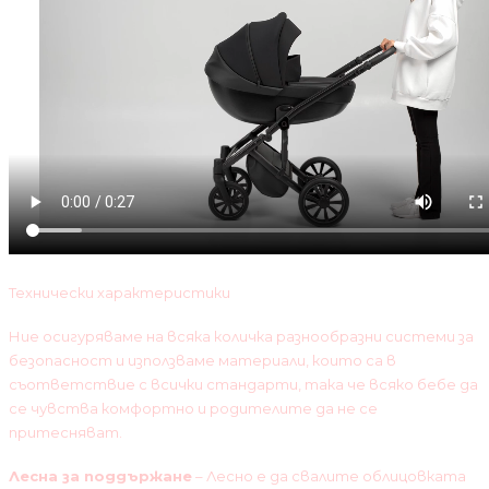
Технически характеристики
Ние осигуряваме на всяка количка разнообразни системи за
безопасност и използваме материали, които са в
съответствие с всички стандарти, така че всяко бебе да
се чувства комфортно и родителите да не се
притесняват.
Лесна за поддържане
– Лесно е да свалите облицовката