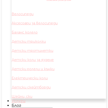
Велосипеди
Аксесоари за велосипеди
Баланс колело
Детски триколки
Детски тротинетки
Детски коли за яздене
Детски ролели и кънки
Електрически коли
Детски скейтборди
Шейни, ски
Услуги
Блог