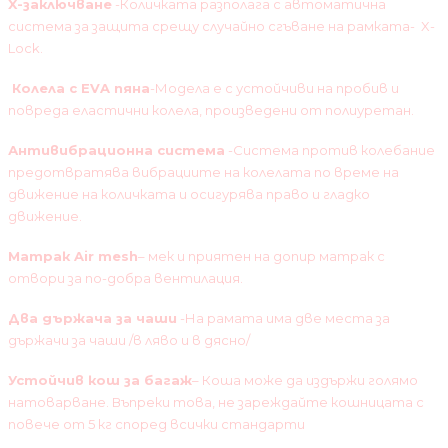
X-заключване
-Количката разполага с автоматична
система за защита срещу случайно сгъване на рамката- X-
Lock.
Колела с EVA пяна
-Модела е с устойчиви на пробив и
повреда еластични колела, произведени от полиуретан.
Антивибрационна система
-Система против колебание
предотвратява вибрациите на колелата по време на
движение на количката и осигурява право и гладко
движение.
Матрак Air mesh
– мек и приятен на допир матрак с
отвори за по-добра вентилация.
Два държача за чаши
-На рамата има две места за
държачи за чаши /в ляво и в дясно/
Устойчив кош за багаж
– Коша може да издържи голямо
натоварване. Въпреки това, не зареждайте кошницата с
повече от 5 кг според всички стандарти