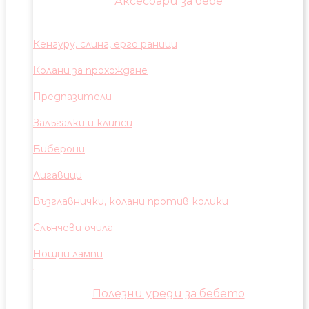
Аксесоари за бебе
Кенгуру, слинг, ерго раници
Колани за прохождане
Предпазители
Залъгалки и клипси
Биберони
Лигавици
Възглавнички, колани против колики
Слънчеви очила
Нощни лампи
Полезни уреди за бебето