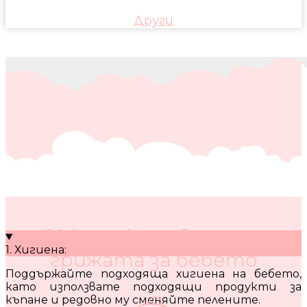
Други
10 кратки съвета за
1. Хигиена:
грижата за бебето
Поддържайте подходяща хигиена на бебето,
като използвате подходящи продукти за
къпане и редовно му сменяйте пелените.