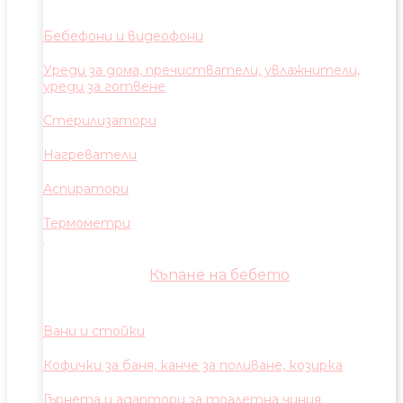
Бебефони и видеофони
Уреди за дома, пречистватели, увлажнители,
уреди за готвене
Стерилизатори
Нагреватели
Аспиратори
Термометри
Къпане на бебето
Вани и стойки
Кофички за баня, канче за поливане, козирка
Гърнета и адаптори за тоалетна чиния