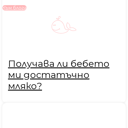
Към блога
Получава ли бебето
ми достатъчно
мляко?