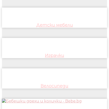
Детски мебели
Играчки
Велосипеди