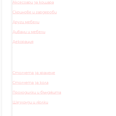
Аксесоари за кошара
Скринове и гардероби
Други мебели
Дивани и мебели
Декорация
Столчета за хранене
Столчета за кола
Проходилки и бънджита
Шезлонзи и люлки