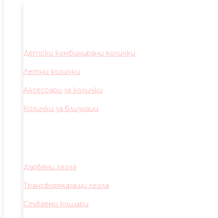
Детски комбинирани колички
Летни колички
Аксесоари за колички
Колички за близнаци
Дървени легла
Трансформиращи легла
Сгъваеми кошари