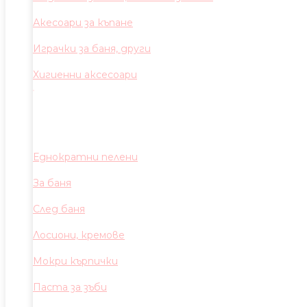
Акесоари за къпане
Играчки за баня, други
Хигиенни аксесоари
Еднократни пелени
За баня
След баня
Лосиони, кремове
Мокри кърпички
Паста за зъби