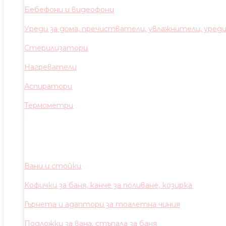
Бебефони и видеофони
Уреди за дома, пречистватели, увлажнители, уред
Стерилизатори
Нагреватели
Аспиратори
Термометри
Вани и стойки
Кофички за баня, канче за поливане, козирка
Гърнета и адаптори за тоалетна чиния
Подложки за вана, стъпала за баня