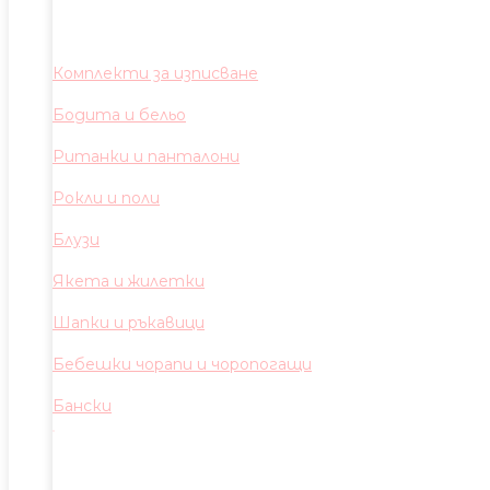
Комплекти за изписване
Бодита и бельо
Ританки и панталони
Рокли и поли
Блузи
Якета и жилетки
Шапки и ръкавици
Бебешки чорапи и чоропогащи
Бански