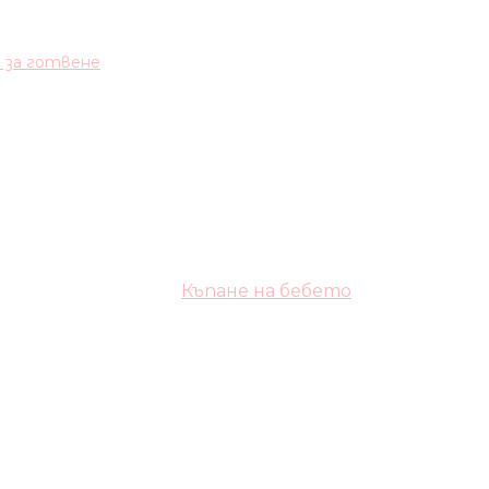
и за готвене
Къпане на бебето