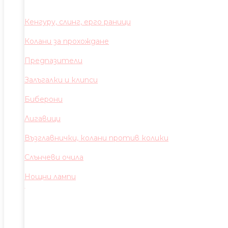
Кенгуру, слинг, ерго раници
Колани за прохождане
Предпазители
Залъгалки и клипси
Биберони
Лигавици
Възглавнички, колани против колики
Слънчеви очила
Нощни лампи