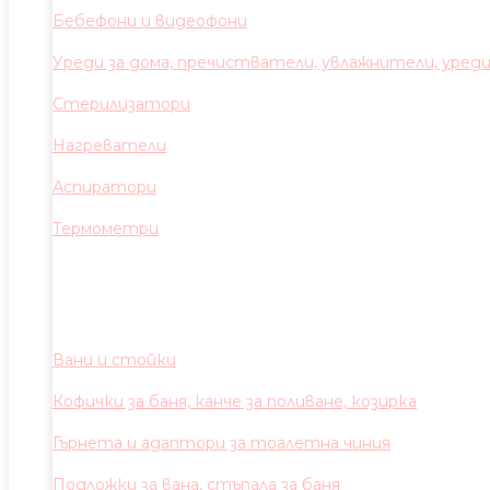
Бебефони и видеофони
Уреди за дома, пречистватели, увлажнители, уред
Стерилизатори
Нагреватели
Аспиратори
Термометри
Вани и стойки
Кофички за баня, канче за поливане, козирка
Гърнета и адаптори за тоалетна чиния
Подложки за вана, стъпала за баня