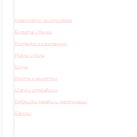
Комплекти за изписване
Бодита и бельо
Ританки и панталони
Рокли и поли
Блузи
Якета и жилетки
Шапки и ръкавици
Бебешки чорапи и чоропогащи
Бански