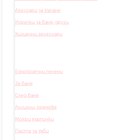
Акесоари за къпане
Играчки за баня, други
Хигиенни аксесоари
Еднократни пелени
За баня
След баня
Лосиони, кремове
Мокри кърпички
Паста за зъби