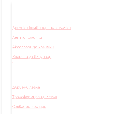
Детски комбинирани колички
Летни колички
Аксесоари за колички
Колички за близнаци
Дървени легла
Трансформиращи легла
Сгъваеми кошари