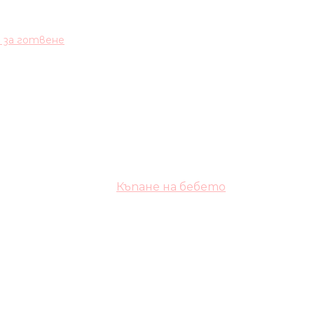
и за готвене
Къпане на бебето