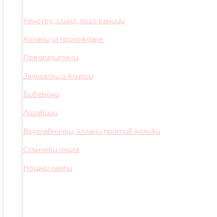
Кенгуру, слинг, ерго раници
Колани за прохождане
Предпазители
Залъгалки и клипси
Биберони
Лигавици
Възглавнички, колани против колики
Слънчеви очила
Нощни лампи