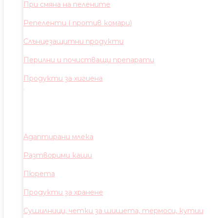
При смяна на пелените
Репеленти ( против комари)
Слънцезащитни продукти
Перилни и почистващи препарати
Продукти за хигиена
Адаптирани млека
Разтворими каши
Пюрета
Продукти за хранене
Сушилници, четки за шишета, термоси, кутии