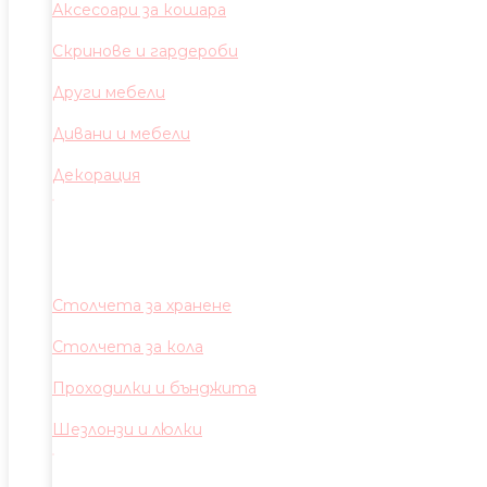
Аксесоари за кошара
Скринове и гардероби
Други мебели
Дивани и мебели
Декорация
Столчета за хранене
Столчета за кола
Проходилки и бънджита
Шезлонзи и люлки