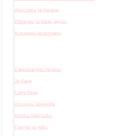
Акесоари за къпане
Играчки за баня, други
Хигиенни аксесоари
Еднократни пелени
За баня
След баня
Лосиони, кремове
Мокри кърпички
Паста за зъби