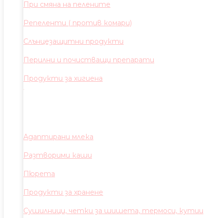
При смяна на пелените
Репеленти ( против комари)
Слънцезащитни продукти
Перилни и почистващи препарати
Продукти за хигиена
Адаптирани млека
Разтворими каши
Пюрета
Продукти за хранене
Сушилници, четки за шишета, термоси, кутии