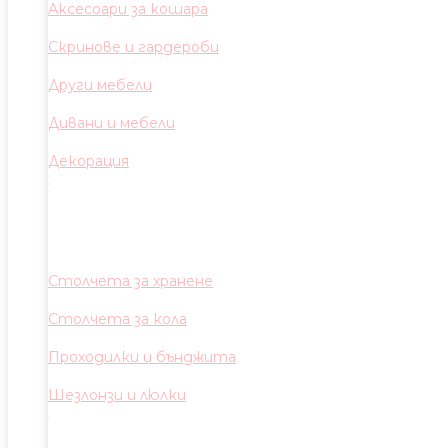
Аксесоари за кошара
Скринове и гардероби
Други мебели
Дивани и мебели
Декорация
Столчета за хранене
Столчета за кола
Проходилки и бънджита
Шезлонзи и люлки