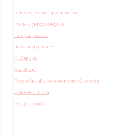
Кенгуру, слинг, ерго раници
Колани за прохождане
Предпазители
Залъгалки и клипси
Биберони
Лигавици
Възглавнички, колани против колики
Слънчеви очила
Нощни лампи