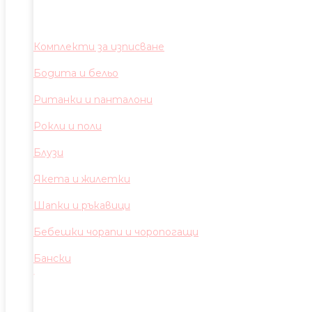
Комплекти за изписване
Бодита и бельо
Ританки и панталони
Рокли и поли
Блузи
Якета и жилетки
Шапки и ръкавици
Бебешки чорапи и чоропогащи
Бански