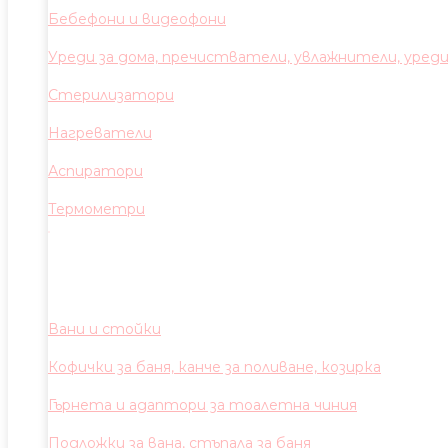
Бебефони и видеофони
Уреди за дома, пречистватели, увлажнители, уред
Стерилизатори
Нагреватели
Аспиратори
Термометри
Вани и стойки
Кофички за баня, канче за поливане, козирка
Гърнета и адаптори за тоалетна чиния
Подложки за вана, стъпала за баня