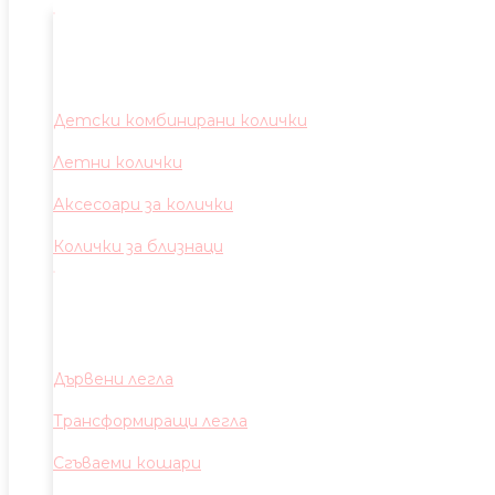
Детски комбинирани колички
Летни колички
Аксесоари за колички
Колички за близнаци
Дървени легла
Трансформиращи легла
Сгъваеми кошари