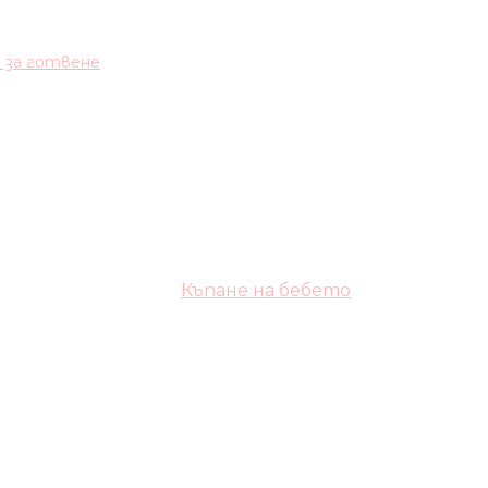
и за готвене
Къпане на бебето