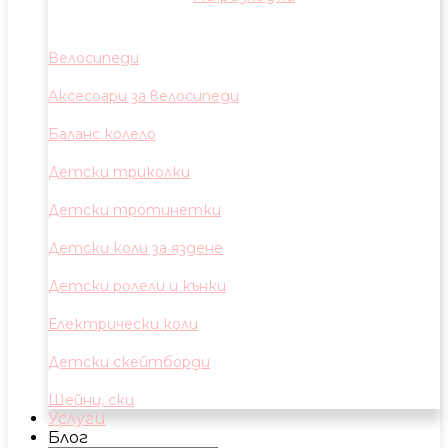
Велосипеди
Аксесоари за велосипеди
Баланс колело
Детски триколки
Детски тротинетки
Детски коли за яздене
Детски ролели и кънки
Електрически коли
Детски скейтборди
Шейни, ски
Услуги
Блог