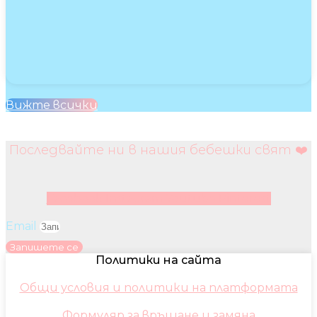
Вижте всички
Последвайте ни в нашия бебешки свят ❤️
Facebook
Instagram
Youtube
Pinterest
Email
Запишете се
Политики на сайта
Общи условия и политики на платформата
Формуляр за връщане и замяна