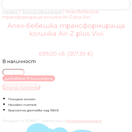
Начало
/
За класифициране
/ Anex-бебешка
трансформираща количка Air-Z plus Vivi
Anex-бебешка трансформираща
количка Air-Z plus Vivi
699,00 лв. (357.39 €)
В наличност
количество
за
Добавяне в количката
Anex-
Бърза поръчка
бебешка
трансформираща
количка
Плащане онлайн
Air-
Наложен платеж
Z
Безплатна доставка над 100лв
plus
Продукт #
113783
Категория
За класифициране
Vivi