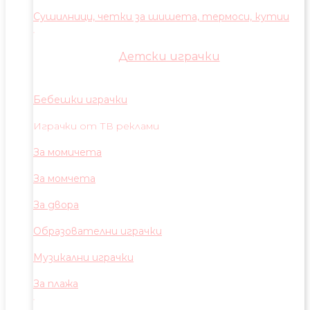
Сушилници, четки за шишета, термоси, кутии
Детски играчки
Бебешки играчки
Играчки от ТВ реклами
За момичета
За момчета
За двора
Образователни играчки
Музикални играчки
За плажа