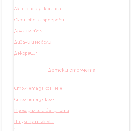
Аксесоари за кошара
Скринове и гардероби
Други мебели
Дивани и мебели
Декорация
Детски столчета
Столчета за хранене
Столчета за кола
Проходилки и бънджита
Шезлонзи и люлки