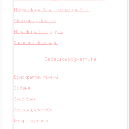
Подложки за вана, стъпала за баня
Акесоари за къпане
Играчки за баня, други
Хигиенни аксесоари
Бебешка козметика
Еднократни пелени
За баня
След баня
Лосиони, кремове
Мокри кърпички