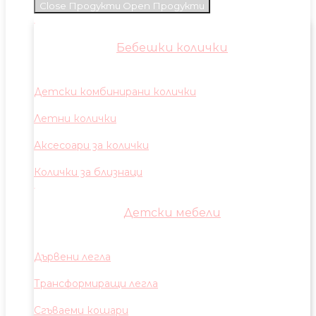
Close Продукти
Open Продукти
Бебешки колички
Детски комбинирани колички
Летни колички
Аксесоари за колички
Колички за близнаци
Детски мебели
Дървени легла
Трансформиращи легла
Сгъваеми кошари