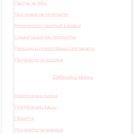
Паста за зъби
При смяна на пелените
Репеленти ( против комари)
Слънцезащитни продукти
Перилни и почистващи препарати
Продукти за хигиена
Бебешки храни
Адаптирани млека
Разтворими каши
Пюрета
Продукти за хранене