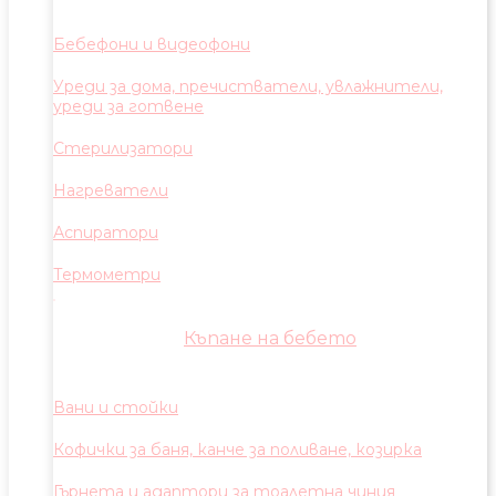
Бебефони и видеофони
Уреди за дома, пречистватели, увлажнители,
уреди за готвене
Стерилизатори
Нагреватели
Аспиратори
Термометри
Къпане на бебето
Вани и стойки
Кофички за баня, канче за поливане, козирка
Гърнета и адаптори за тоалетна чиния