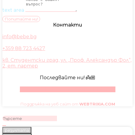
text area
Попитайте ни!
Контакти
info@bebe.bg
+359 88 723 4427
кв. Студентски град, ул. „Проф. Александър Фол“,
2, ет. партер
Последвайте ни! 👼🏼
Facebook
Instagram
Youtube
Pinterest
Поддръжка на уеб сайт от
WEBTRIXIA.COM
резултата