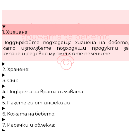
10 кратки съвета за
1. Хигиена:
грижата за бебето
Поддържайте подходяща хигиена на бебето,
като използвате подходящи продукти за
къпане и редовно му сменяйте пелените.
2. Хранене:
3. Сън:
4. Подкрепа на врата и главата:
5. Пазете ги от инфекции:
6. Кожата на бебето:
7. Играчки и облекла: