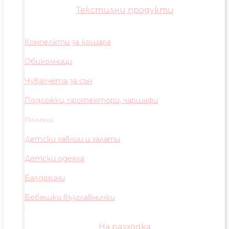
Текстилни продукти
Компелкти за кошара
Обиколници
Чувалчета за сън
Подложки, протектори, чаршафи
Пелени
Детски хавлии и халати
Детски одеяла
Балдахини
Бебешки възглавнички
На разходка