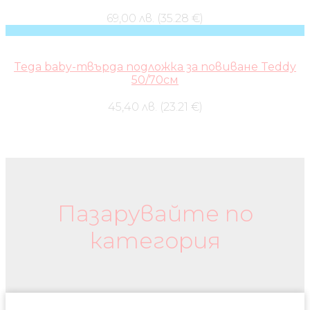
69,00 лв. (35.28 €)
Tega baby-твърда подложка за повиване Teddy
50/70см
45,40 лв. (23.21 €)
Бебешки колички и дрехи
Пазарувайте по
категория