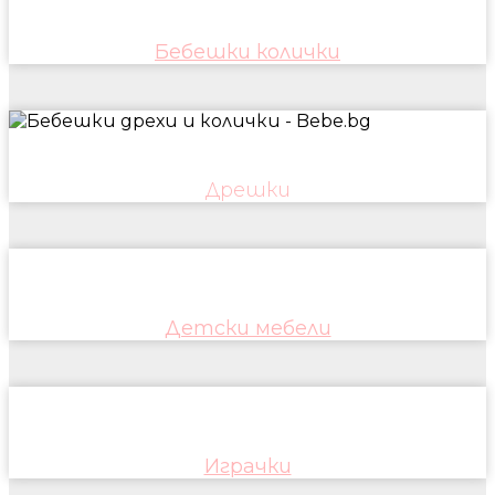
Бебешки колички
Дрешки
Детски мебели
Играчки