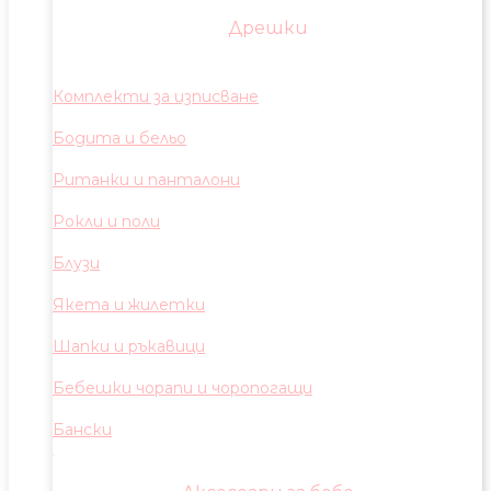
Дрешки
Комплекти за изписване
Бодита и бельо
Ританки и панталони
Рокли и поли
Блузи
Якета и жилетки
Шапки и ръкавици
Бебешки чорапи и чоропогащи
Бански