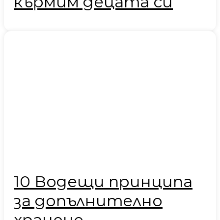
кърмим децата си
10 Водещи принципа
за допълнително
хранене