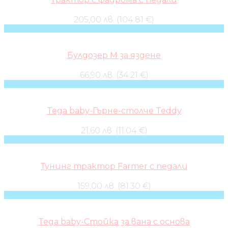
205,00 лв. (104.81 €)
Булдозер M за яздене
66,90 лв. (34.21 €)
Tega baby-Гърне-столче Teddy
21,60 лв. (11.04 €)
Тунинг трактор Farmer с педали
159,00 лв. (81.30 €)
Tega baby-Стойка за вана с основа