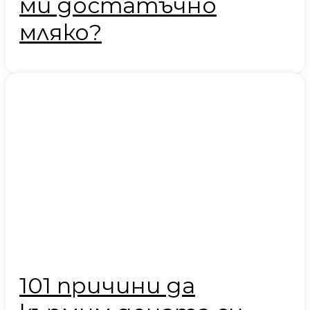
ми достатъчно
мляко?
101 причини да