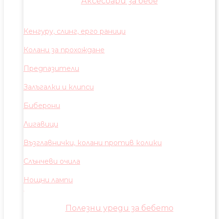
Аксесоари за бебе
Кенгуру, слинг, ерго раници
Колани за прохождане
Предпазители
Залъгалки и клипси
Биберони
Лигавици
Възглавнички, колани против колики
Слънчеви очила
Нощни лампи
Полезни уреди за бебето