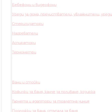
Бебефони и видеофони
Уреди за дома, пречистватели, увлажнители, уред
Стерилизатори
Нагреватели
Аспиратори
Термометри
Вани и стойки
Кофички за баня, канче за поливане, козирка
Гърнета и адаптори за тоалетна чиния
Подложки за вана, стъпала за баня