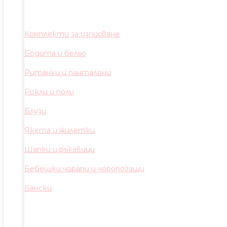
Комплекти за изписване
Бодита и бельо
Ританки и панталони
Рокли и поли
Блузи
Якета и жилетки
Шапки и ръкавици
Бебешки чорапи и чоропогащи
Бански