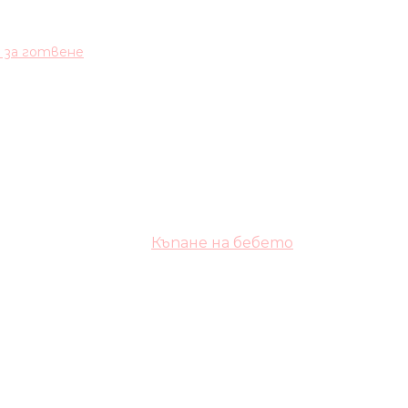
и за готвене
Къпане на бебето