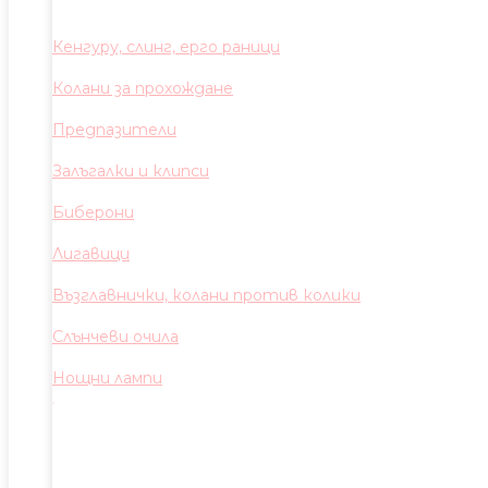
Кенгуру, слинг, ерго раници
Колани за прохождане
Предпазители
Залъгалки и клипси
Биберони
Лигавици
Възглавнички, колани против колики
Слънчеви очила
Нощни лампи