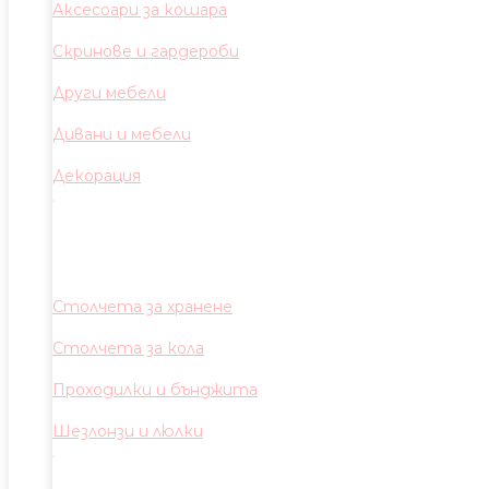
Аксесоари за кошара
Скринове и гардероби
Други мебели
Дивани и мебели
Декорация
Столчета за хранене
Столчета за кола
Проходилки и бънджита
Шезлонзи и люлки