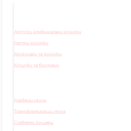
Детски комбинирани колички
Летни колички
Аксесоари за колички
Колички за близнаци
Дървени легла
Трансформиращи легла
Сгъваеми кошари