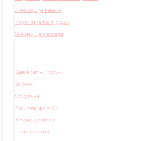
Акесоари за къпане
Играчки за баня, други
Хигиенни аксесоари
Еднократни пелени
За баня
След баня
Лосиони, кремове
Мокри кърпички
Паста за зъби