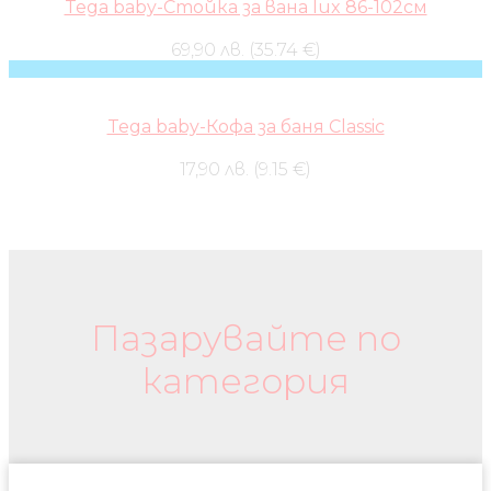
Tega baby-Стойка за вана lux 86-102см
69,90 лв. (35.74 €)
Tega baby-Кофа за баня Classic
17,90 лв. (9.15 €)
Бебешки колички и дрехи
Пазарувайте по
категория