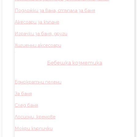
Подложки за вана, стъпала за баня
Акесоари за къпане
Играчки за баня, други
Хигиенни аксесоари
Бебешка козметика
Еднократни пелени
За баня
След баня
Лосиони, кремове
Мокри кърпички