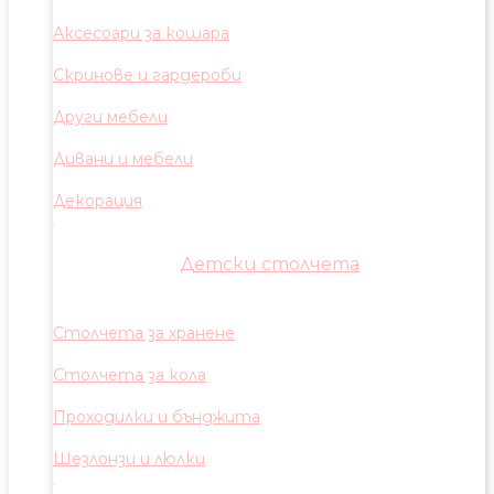
Аксесоари за кошара
Скринове и гардероби
Други мебели
Дивани и мебели
Декорация
Детски столчета
Столчета за хранене
Столчета за кола
Проходилки и бънджита
Шезлонзи и люлки