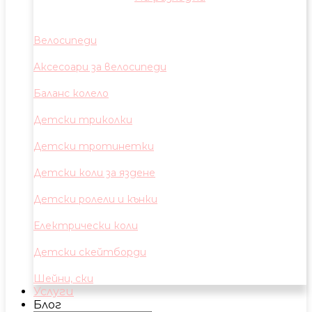
Велосипеди
Аксесоари за велосипеди
Баланс колело
Детски триколки
Детски тротинетки
Детски коли за яздене
Детски ролели и кънки
Електрически коли
Детски скейтборди
Шейни, ски
Услуги
Блог