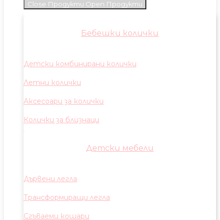
Close Продукти
Open Продукти
Бебешки колички
Детски комбинирани колички
Летни колички
Аксесоари за колички
Колички за близнаци
Детски мебели
Дървени легла
Трансформиращи легла
Сгъваеми кошари