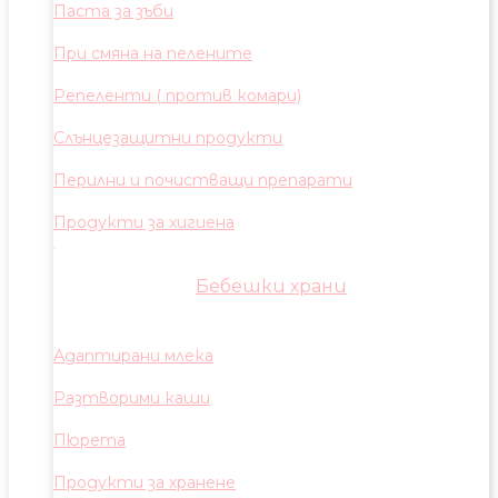
Паста за зъби
При смяна на пелените
Репеленти ( против комари)
Слънцезащитни продукти
Перилни и почистващи препарати
Продукти за хигиена
Бебешки храни
Адаптирани млека
Разтворими каши
Пюрета
Продукти за хранене