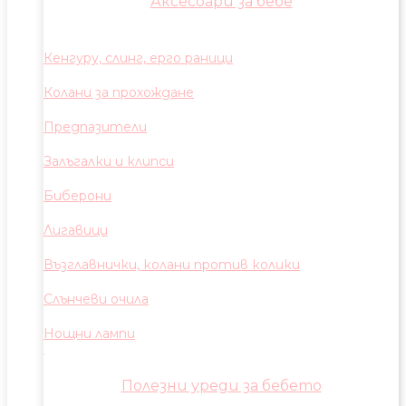
Аксесоари за бебе
Кенгуру, слинг, ерго раници
Колани за прохождане
Предпазители
Залъгалки и клипси
Биберони
Лигавици
Възглавнички, колани против колики
Слънчеви очила
Нощни лампи
Полезни уреди за бебето