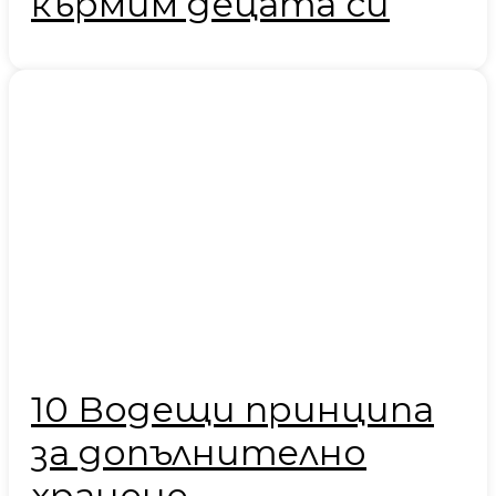
кърмим децата си
10 Водещи принципа
за допълнително
хранене