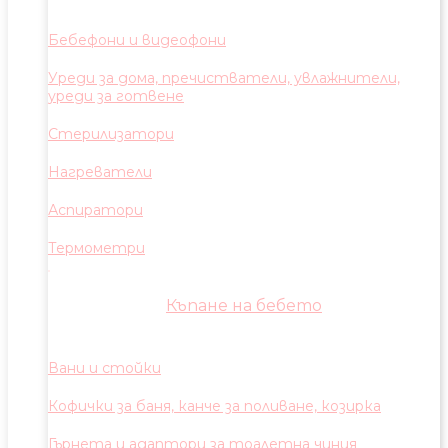
Бебефони и видеофони
Уреди за дома, пречистватели, увлажнители,
уреди за готвене
Стерилизатори
Нагреватели
Аспиратори
Термометри
Къпане на бебето
Вани и стойки
Кофички за баня, канче за поливане, козирка
Гърнета и адаптори за тоалетна чиния