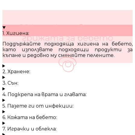
10 кратки съвета за
1. Хигиена:
грижата за бебето
Поддържайте подходяща хигиена на бебето,
като използвате подходящи продукти за
къпане и редовно му сменяйте пелените.
2. Хранене:
3. Сън:
4. Подкрепа на врата и главата:
5. Пазете ги от инфекции:
6. Кожата на бебето:
7. Играчки и облекла: