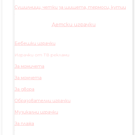
Сушилници, четки за шишета, термоси, кутии
Детски играчки
Бебешки играчки
Играчки от ТВ реклами
За момичета
За момчета
За двора
Образователни играчки
Музикални играчки
За плажа