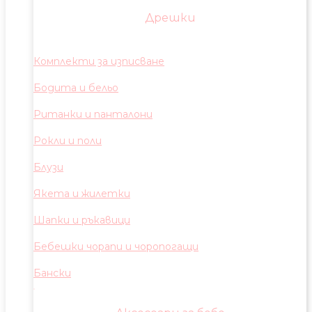
Дрешки
Комплекти за изписване
Бодита и бельо
Ританки и панталони
Рокли и поли
Блузи
Якета и жилетки
Шапки и ръкавици
Бебешки чорапи и чоропогащи
Бански