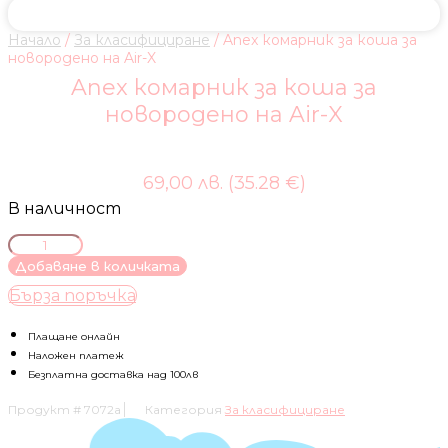
Начало
/
За класифициране
/ Anex комарник за коша за
новородено на Air-X
Anex комарник за коша за
новородено на Air-X
69,00 лв. (35.28 €)
В наличност
количество
за
Добавяне в количката
Anex
Бърза поръчка
комарник
за
коша
Плащане онлайн
за
Наложен платеж
новородено
Безплатна доставка над 100лв
на
Продукт #
7072a
Категория
За класифициране
Air-
X