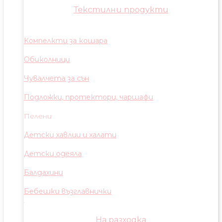
Текстилни продукти
Компелкти за кошара
Обиколници
Чувалчета за сън
Подложки, протектори, чаршафи
Пелени
Детски хавлии и халати
Детски одеяла
Балдахини
Бебешки възглавнички
На разходка