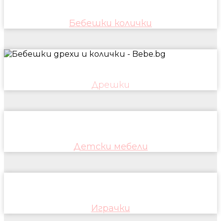
Бебешки колички
Дрешки
Детски мебели
Играчки