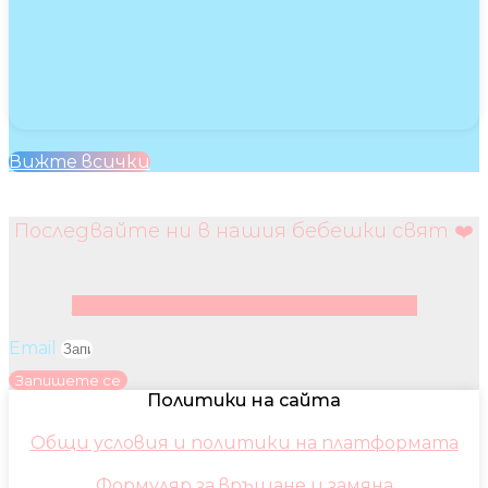
Вижте всички
Последвайте ни в нашия бебешки свят ❤️
Facebook
Instagram
Youtube
Pinterest
Email
Запишете се
Политики на сайта
Общи условия и политики на платформата
Формуляр за връщане и замяна