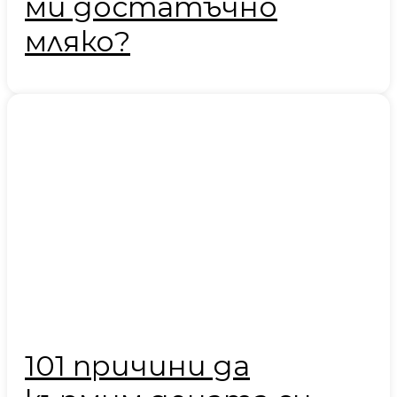
ми достатъчно
мляко?
101 причини да