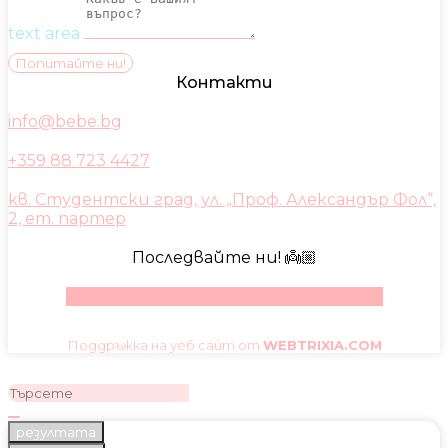
text area
Попитайте ни!
Контакти
info@bebe.bg
+359 88 723 4427
кв. Студентски град, ул. „Проф. Александър Фол“,
2, ет. партер
Последвайте ни! 👼🏼
Facebook
Instagram
Youtube
Pinterest
Поддръжка на уеб сайт от
WEBTRIXIA.COM
резултата