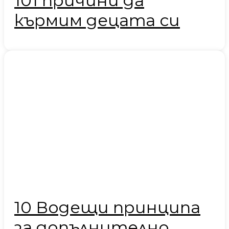
101 причини да
кърмим децата си
10 Водещи принципа
за допълнително