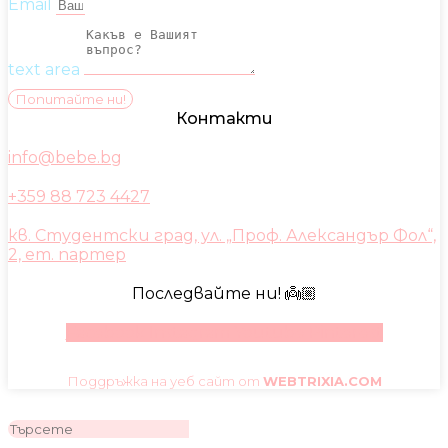
Email
text area
Попитайте ни!
Контакти
info@bebe.bg
+359 88 723 4427
кв. Студентски град, ул. „Проф. Александър Фол“,
2, ет. партер
Последвайте ни! 👼🏼
Facebook
Instagram
Youtube
Pinterest
Поддръжка на уеб сайт от
WEBTRIXIA.COM