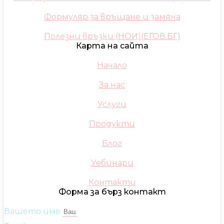
Формуляр за връщане и замяна
Полезни връзки (НОИ)(ЕГОВ.БГ)
Карта на сайта
Начало
За нас
Услуги
Продукти
Блог
Уебинари
Контакти
Форма за бърз контакт
Вашето име