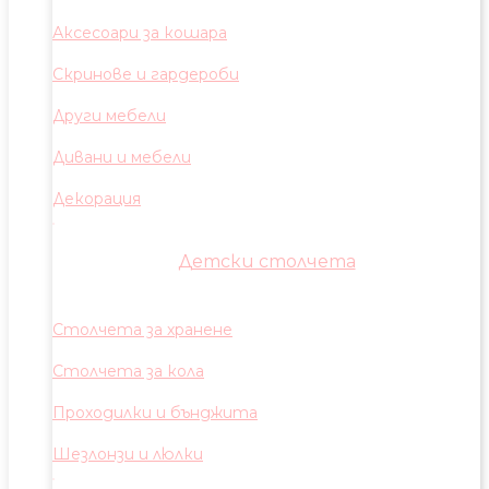
Аксесоари за кошара
Скринове и гардероби
Други мебели
Дивани и мебели
Декорация
Детски столчета
Столчета за хранене
Столчета за кола
Проходилки и бънджита
Шезлонзи и люлки