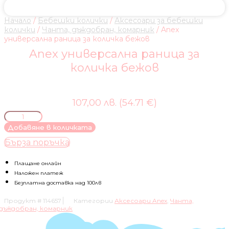
Начало
/
Бебешки колички
/
Аксесоари за бебешки
колички
/
Чанта, дъждобран, комарник
/ Anex
универсална раница за количка бежов
Anex универсална раница за
количка бежов
107,00 лв. (54.71 €)
количество
за
Добавяне в количката
Anex
Бърза поръчка
универсална
раница
за
Плащане онлайн
количка
Наложен платеж
бежов
Безплатна доставка над 100лв
Продукт #
114657
Категории
Аксесоари Anex
,
Чанта,
дъждобран, комарник