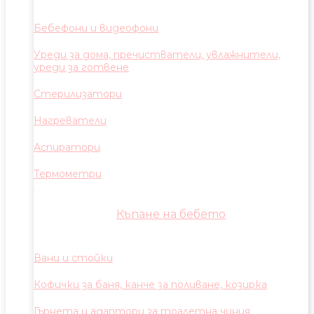
Бебефони и видеофони
Уреди за дома, пречистватели, увлажнители,
уреди за готвене
Стерилизатори
Нагреватели
Аспиратори
Термометри
Къпане на бебето
Вани и стойки
Кофички за баня, канче за поливане, козирка
Гърнета и адаптори за тоалетна чиния