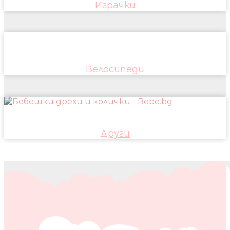
Играчки
Велосипеди
Други