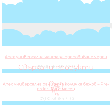
Anex универсална чанта за преповиване черен
Свързани продукти
259,00 лв. (132.42 €)
Anex универсална раница за количка бежов – Pre-
order- МАЙ месец
107,00 лв. (54.71 €)