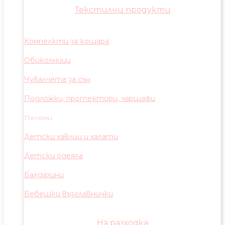
Текстилни продукти
Компелкти за кошара
Обиколници
Чувалчета за сън
Подложки, протектори, чаршафи
Пелени
Детски хавлии и халати
Детски одеяла
Балдахини
Бебешки възглавнички
На разходка