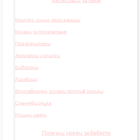
Аксесоари за бебе
Кенгуру, слинг, ерго раници
Колани за прохождане
Предпазители
Залъгалки и клипси
Биберони
Лигавици
Възглавнички, колани против колики
Слънчеви очила
Нощни лампи
Полезни уреди за бебето