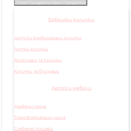
Close Продукти
Open Продукти
Бебешки колички
Детски комбинирани колички
Летни колички
Аксесоари за колички
Колички за близнаци
Детски мебели
Дървени легла
Трансформиращи легла
Сгъваеми кошари