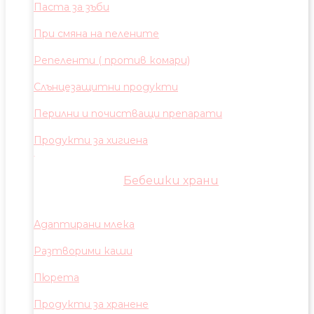
Паста за зъби
При смяна на пелените
Репеленти ( против комари)
Слънцезащитни продукти
Перилни и почистващи препарати
Продукти за хигиена
Бебешки храни
Адаптирани млека
Разтворими каши
Пюрета
Продукти за хранене