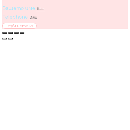
Вашето име
Telephone
Позвънете ми