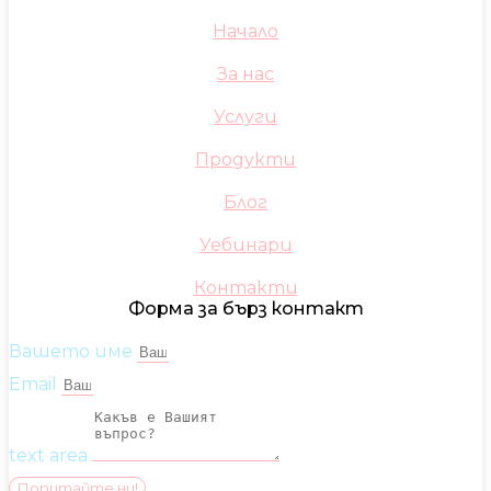
Начало
За нас
Услуги
Продукти
Блог
Уебинари
Контакти
Форма за бърз контакт
Вашето име
Email
text area
Попитайте ни!