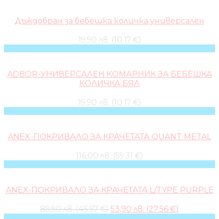
Дъждобран за бебешка количка универсален
19,90 лв. (10.17 €)
ADBOR-УНИВЕРСАЛЕН КОМАРНИК ЗА БЕБЕШКА
КОЛИЧКА БЯЛ
19,90 лв. (10.17 €)
ANEX-ПОКРИВАЛО ЗА КРАЧЕТАТА QUANT METAL
116,00 лв. (59.31 €)
ANEX-ПОКРИВАЛО ЗА КРАЧЕТАТА L/TYPE PURPLE
Original
Current
89,90 лв. (45.97 €)
53,90 лв. (27.56 €)
price
price