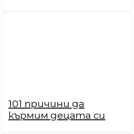
101 причини да
кърмим децата си