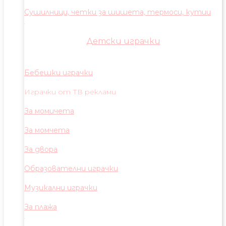
Сушилници, четки за шишета, термоси, кутии
Детски играчки
Бебешки играчки
Играчки от ТВ реклами
За момичета
За момчета
За двора
Образователни играчки
Музикални играчки
За плажа