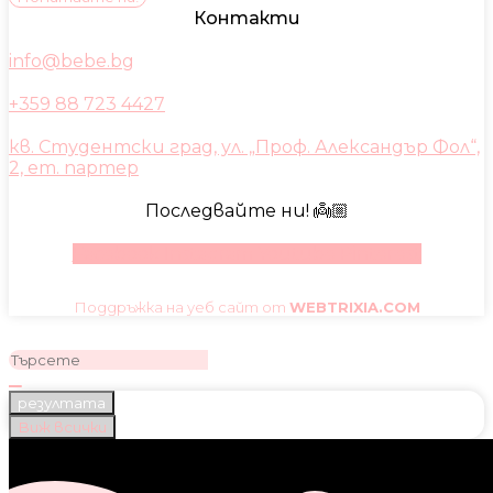
Контакти
info@bebe.bg
+359 88 723 4427
кв. Студентски град, ул. „Проф. Александър Фол“,
2, ет. партер
Последвайте ни! 👼🏼
Facebook
Instagram
Youtube
Pinterest
Поддръжка на уеб сайт от
WEBTRIXIA.COM
резултата
Виж всички