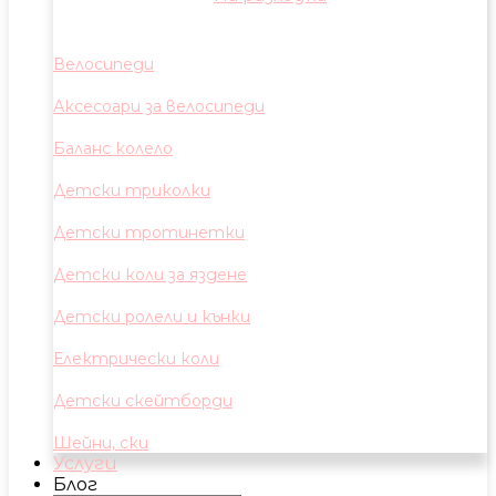
Велосипеди
Аксесоари за велосипеди
Баланс колело
Детски триколки
Детски тротинетки
Детски коли за яздене
Детски ролели и кънки
Електрически коли
Детски скейтборди
Шейни, ски
Услуги
Блог