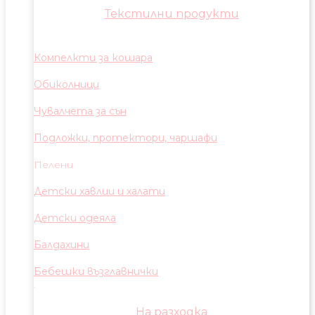
Текстилни продукти
Компелкти за кошара
Обиколници
Чувалчета за сън
Подложки, протектори, чаршафи
Пелени
Детски хавлии и халати
Детски одеяла
Балдахини
Бебешки възглавнички
На разходка