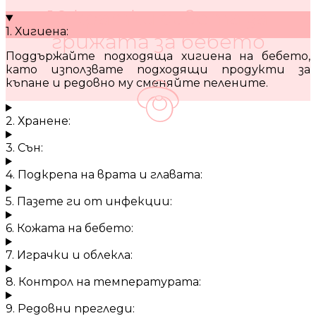
10 кратки съвета за
1. Хигиена:
грижата за бебето
Поддържайте подходяща хигиена на бебето,
като използвате подходящи продукти за
къпане и редовно му сменяйте пелените.
2. Хранене:
3. Сън:
4. Подкрепа на врата и главата:
5. Пазете ги от инфекции:
6. Кожата на бебето:
7. Играчки и облекла:
8. Контрол на температурата:
9. Редовни прегледи: