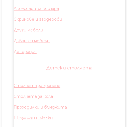
Аксесоари за кошара
Скринове и гардероби
Други мебели
Дивани и мебели
Декорация
Детски столчета
Столчета за хранене
Столчета за кола
Проходилки и бънджита
Шезлонзи и люлки