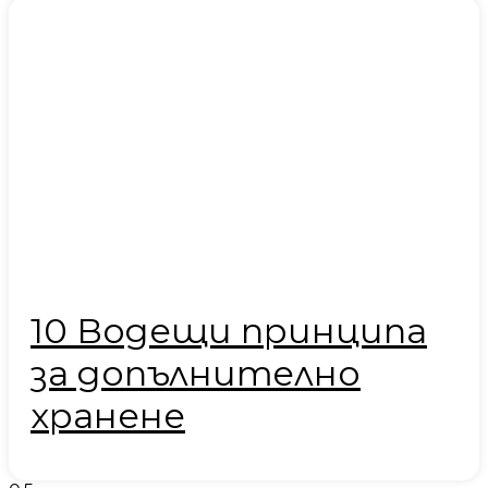
10 Водещи принципа
за допълнително
хранене