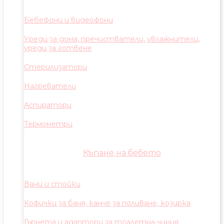
Бебефони и видеофони
Уреди за дома, пречистватели, увлажнители,
уреди за готвене
Стерилизатори
Нагреватели
Аспиратори
Термометри
Къпане на бебето
Вани и стойки
Кофички за баня, канче за поливане, козирка
Гърнета и адаптори за тоалетна чиния