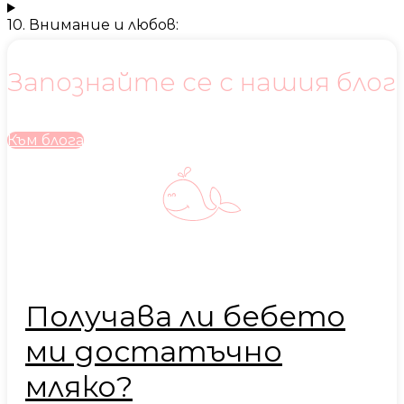
10. Внимание и любов:
Запознайте се с нашия блог
Към блога
Получава ли бебето
ми достатъчно
мляко?