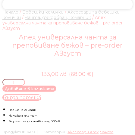
Начало
/
Бебешки колички
/
Аксесоари за бебешки
колички
/
Чанта, дъждобран, комарник
/ Anex
универсална чанта за преповиване бежов – pre-order
Август
Anex универсална чанта за
преповиване бежов – pre-order
Август
133,00 лв. (68.00 €)
количество
за
Добавяне в количката
Anex
Бърза поръчка
универсална
чанта
за
Плащане онлайн
преповиване
Наложен платеж
бежов
Безплатна доставка над 100лв
-
Продукт #
114656
Категории
Аксесоари Anex
,
Чанта,
pre-