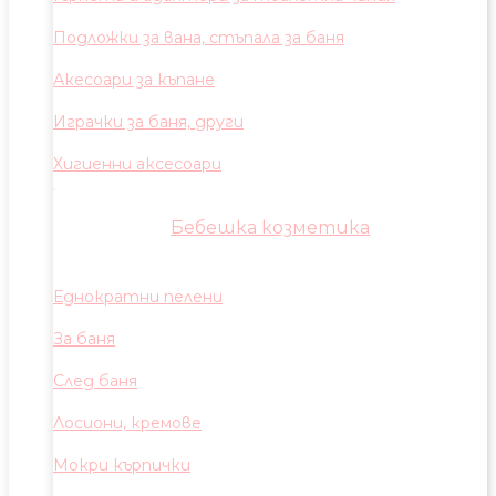
Подложки за вана, стъпала за баня
Акесоари за къпане
Играчки за баня, други
Хигиенни аксесоари
Бебешка козметика
Еднократни пелени
За баня
След баня
Лосиони, кремове
Мокри кърпички