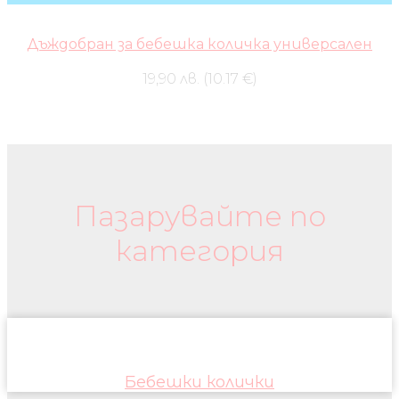
was:
is:
89,90 лв..
53,90 лв..
Дъждобран за бебешка количка универсален
19,90 лв. (10.17 €)
Бебешки колички и дрехи
Пазарувайте по
категория
Бебешки колички