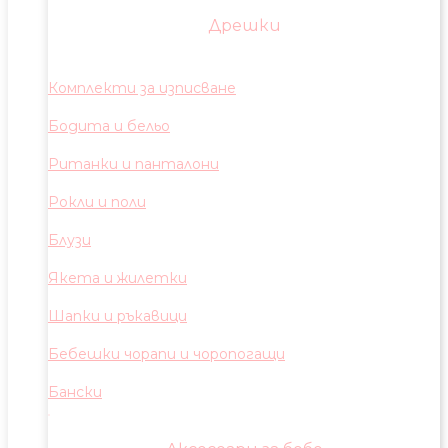
Дрешки
Комплекти за изписване
Бодита и бельо
Ританки и панталони
Рокли и поли
Блузи
Якета и жилетки
Шапки и ръкавици
Бебешки чорапи и чоропогащи
Бански