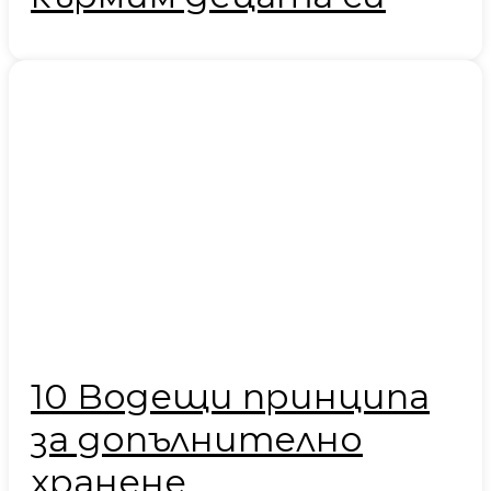
10 Водещи принципа
за допълнително
хранене