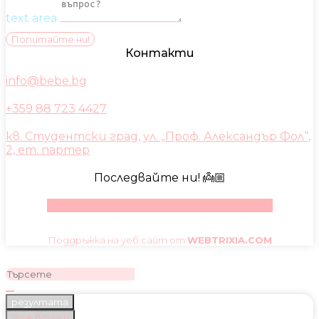
text area
Попитайте ни!
Контакти
info@bebe.bg
+359 88 723 4427
кв. Студентски град, ул. „Проф. Александър Фол“,
2, ет. партер
Последвайте ни! 👼🏼
Facebook
Instagram
Youtube
Pinterest
Поддръжка на уеб сайт от
WEBTRIXIA.COM
резултата
Виж всички