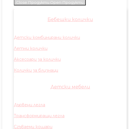
Close Продукти
Open Продукти
Бебешки колички
Детски комбинирани колички
Летни колички
Аксесоари за колички
Колички за близнаци
Детски мебели
Дървени легла
Трансформиращи легла
Сгъваеми кошари