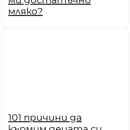
мляко?
101 причини да
кърмим децата си