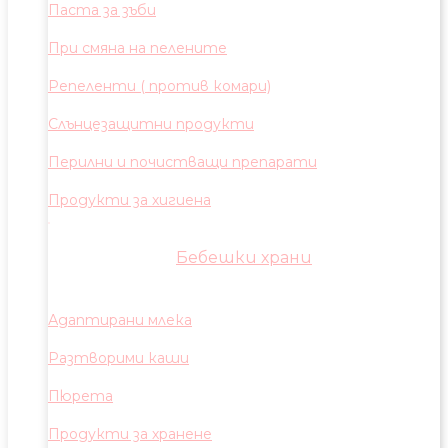
Паста за зъби
При смяна на пелените
Репеленти ( против комари)
Слънцезащитни продукти
Перилни и почистващи препарати
Продукти за хигиена
Бебешки храни
Адаптирани млека
Разтворими каши
Пюрета
Продукти за хранене