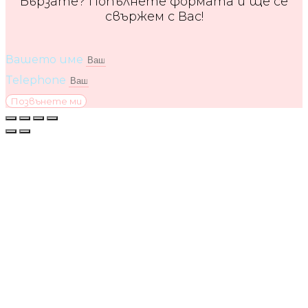
Бързате? Попълнете формата и ще се
свържем с Вас!
Вашето име
Telephone
Позвънете ми