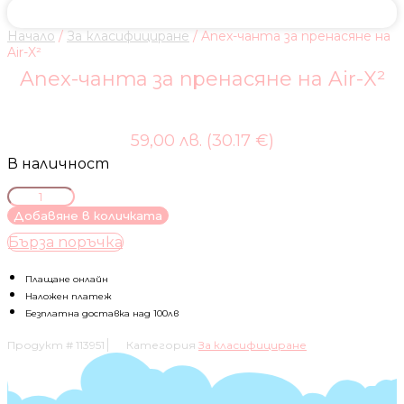
Начало
/
За класифициране
/ Anex-чанта за пренасяне на
Air-X²
Anex-чанта за пренасяне на Air-X²
59,00 лв. (30.17 €)
В наличност
количество
за
Добавяне в количката
Anex-
Бърза поръчка
чанта
за
пренасяне
Плащане онлайн
на
Наложен платеж
Air-
Безплатна доставка над 100лв
X²
Продукт #
113951
Категория
За класифициране