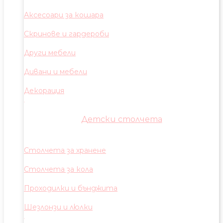
Аксесоари за кошара
Скринове и гардероби
Други мебели
Дивани и мебели
Декорация
Детски столчета
Столчета за хранене
Столчета за кола
Проходилки и бънджита
Шезлонзи и люлки