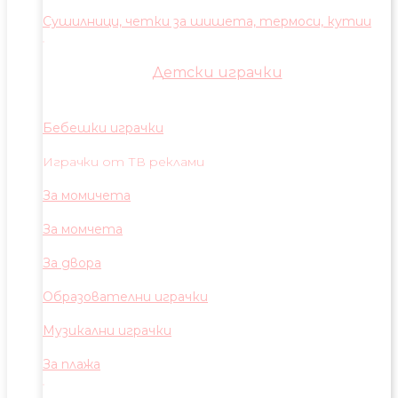
Сушилници, четки за шишета, термоси, кутии
Детски играчки
Бебешки играчки
Играчки от ТВ реклами
За момичета
За момчета
За двора
Образователни играчки
Музикални играчки
За плажа