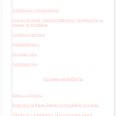
Бебефони и видеофони
Уреди за дома, пречистватели, увлажнители,
уреди за готвене
Стерилизатори
Нагреватели
Аспиратори
Термометри
Къпане на бебето
Вани и стойки
Кофички за баня, канче за поливане, козирка
Гърнета и адаптори за тоалетна чиния