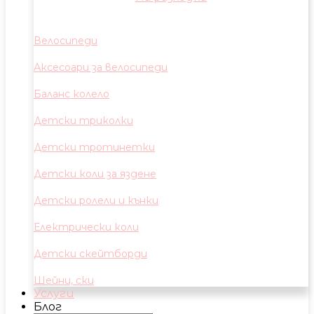
Велосипеди
Аксесоари за велосипеди
Баланс колело
Детски триколки
Детски тротинетки
Детски коли за яздене
Детски ролели и кънки
Електрически коли
Детски скейтборди
Шейни, ски
Услуги
Блог