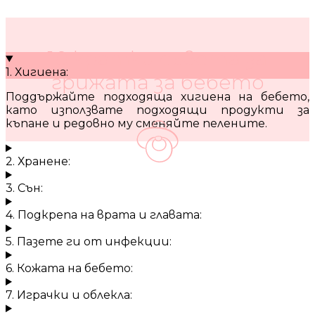
10 кратки съвета за
1. Хигиена:
грижата за бебето
Поддържайте подходяща хигиена на бебето,
като използвате подходящи продукти за
къпане и редовно му сменяйте пелените.
2. Хранене:
3. Сън:
4. Подкрепа на врата и главата:
5. Пазете ги от инфекции:
6. Кожата на бебето:
7. Играчки и облекла: