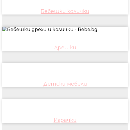
Бебешки колички
Дрешки
Детски мебели
Играчки