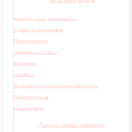
Аксесоари за бебе
Кенгуру, слинг, ерго раници
Колани за прохождане
Предпазители
Залъгалки и клипси
Биберони
Лигавици
Възглавнички, колани против колики
Слънчеви очила
Нощни лампи
Полезни уреди за бебето