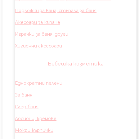
Подложки за вана, стъпала за баня
Акесоари за къпане
Играчки за баня, други
Хигиенни аксесоари
Бебешка козметика
Еднократни пелени
За баня
След баня
Лосиони, кремове
Мокри кърпички