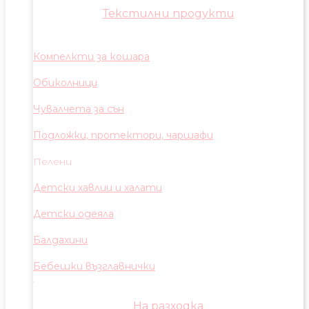
Текстилни продукти
Компелкти за кошара
Обиколници
Чувалчета за сън
Подложки, протектори, чаршафи
Пелени
Детски хавлии и халати
Детски одеяла
Балдахини
Бебешки възглавнички
На разходка