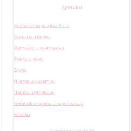
Дрешки
Комплекти за изписване
Бодита и бельо
Ританки и панталони
Рокли и поли
Блузи
Якета и жилетки
Шапки и ръкавици
Бебешки чорапи и чоропогащи
Бански