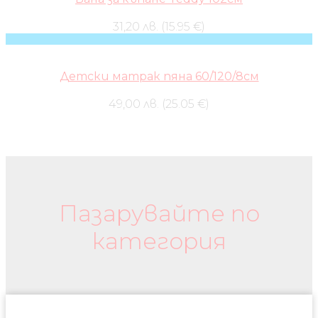
31,20 лв. (15.95 €)
Детски матрак пяна 60/120/8см
49,00 лв. (25.05 €)
Бебешки колички и дрехи
Пазарувайте по
категория