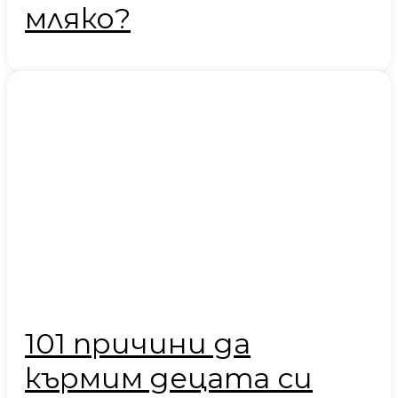
мляко?
101 причини да
кърмим децата си