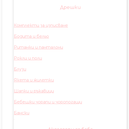
Дрешки
Комплекти за изписване
Бодита и бельо
Ританки и панталони
Рокли и поли
Блузи
Якета и жилетки
Шапки и ръкавици
Бебешки чорапи и чоропогащи
Бански