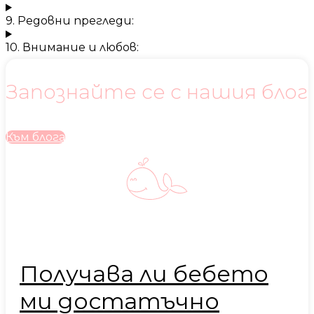
9. Редовни прегледи:
10. Внимание и любов:
Запознайте се с нашия блог
Към блога
Получава ли бебето
ми достатъчно