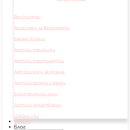
Велосипеди
Аксесоари за велосипеди
Баланс колело
Детски триколки
Детски тротинетки
Детски коли за яздене
Детски ролели и кънки
Електрически коли
Детски скейтборди
Шейни, ски
Услуги
Блог