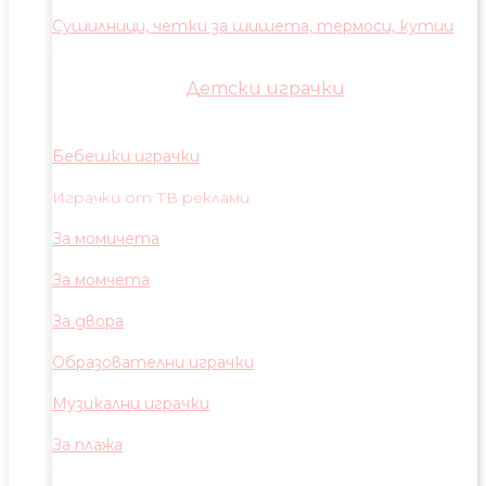
Сушилници, четки за шишета, термоси, кутии
Детски играчки
Бебешки играчки
Играчки от ТВ реклами
За момичета
За момчета
За двора
Образователни играчки
Музикални играчки
За плажа