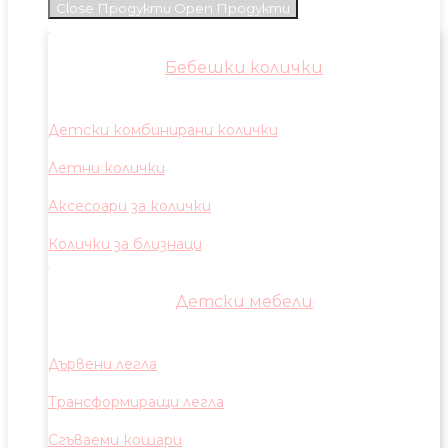
Close Продукти
Open Продукти
Бебешки колички
Детски комбинирани колички
Летни колички
Аксесоари за колички
Колички за близнаци
Детски мебели
Дървени легла
Трансформиращи легла
Сгъваеми кошари