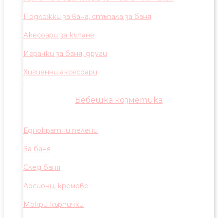
Подложки за вана, стъпала за баня
Акесоари за къпане
Играчки за баня, други
Хигиенни аксесоари
Бебешка козметика
Еднократни пелени
За баня
След баня
Лосиони, кремове
Мокри кърпички