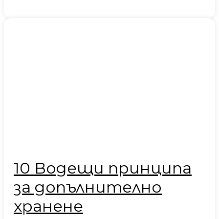
10 Водещи принципа
за допълнително
хранене