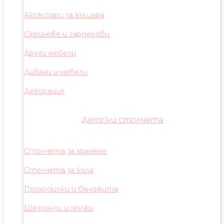
Аксесоари за кошара
Скринове и гардероби
Други мебели
Дивани и мебели
Декорация
Детски столчета
Столчета за хранене
Столчета за кола
Проходилки и бънджита
Шезлонзи и люлки