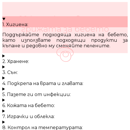
10 кратки съвета за
1. Хигиена:
грижата за бебето
Поддържайте подходяща хигиена на бебето,
като използвате подходящи продукти за
къпане и редовно му сменяйте пелените.
2. Хранене:
3. Сън:
4. Подкрепа на врата и главата:
5. Пазете ги от инфекции:
6. Кожата на бебето:
7. Играчки и облекла:
8. Контрол на температурата: