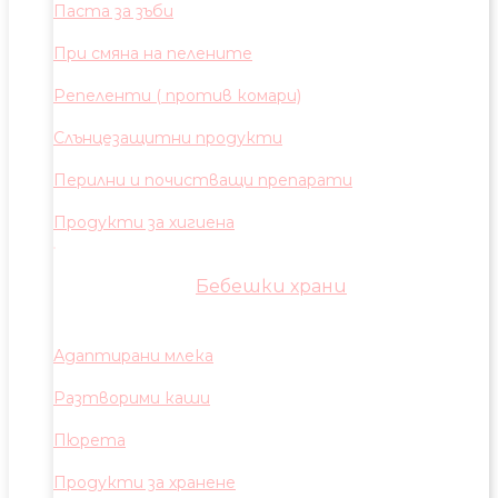
Паста за зъби
При смяна на пелените
Репеленти ( против комари)
Слънцезащитни продукти
Перилни и почистващи препарати
Продукти за хигиена
Бебешки храни
Адаптирани млека
Разтворими каши
Пюрета
Продукти за хранене