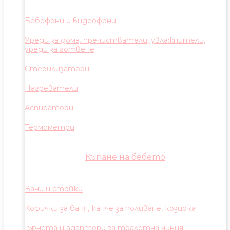
Бебефони и видеофони
Уреди за дома, пречистватели, увлажнители,
уреди за готвене
Стерилизатори
Нагреватели
Аспиратори
Термометри
Къпане на бебето
Вани и стойки
Кофички за баня, канче за поливане, козирка
Гърнета и адаптори за тоалетна чиния