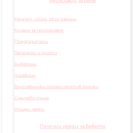
Аксесоари за бебе
Кенгуру, слинг, ерго раници
Колани за прохождане
Предпазители
Залъгалки и клипси
Биберони
Лигавици
Възглавнички, колани против колики
Слънчеви очила
Нощни лампи
Полезни уреди за бебето