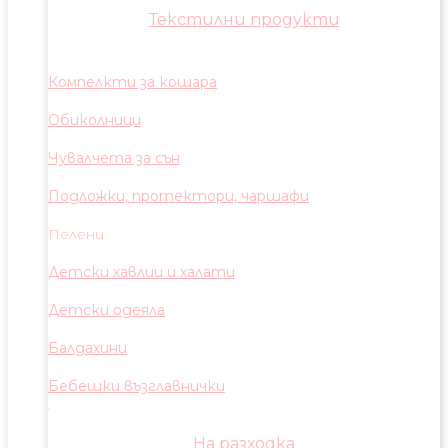
Текстилни продукти
Компелкти за кошара
Обиколници
Чувалчета за сън
Подложки, протектори, чаршафи
Пелени
Детски хавлии и халати
Детски одеяла
Балдахини
Бебешки възглавнички
На разходка