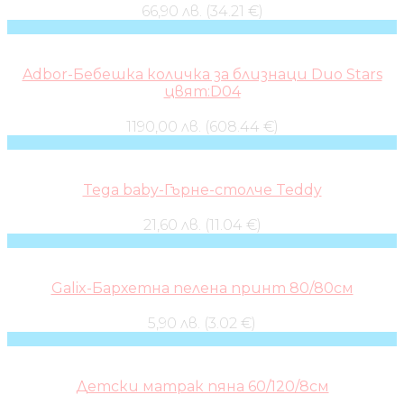
66,90 лв. (34.21 €)
Adbor-Бебешка количка за близнаци Duo Stars
цвят:D04
1190,00 лв. (608.44 €)
Tega baby-Гърне-столче Teddy
21,60 лв. (11.04 €)
Galix-Бархетна пелена принт 80/80см
5,90 лв. (3.02 €)
Детски матрак пяна 60/120/8см