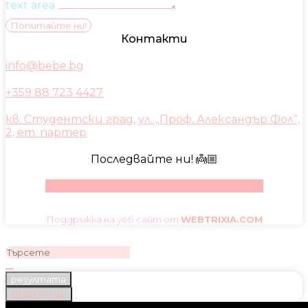
text area
Попитайте ни!
Контакти
info@bebe.bg
+359 88 723 4427
кв. Студентски град, ул. „Проф. Александър Фол“,
2, ет. партер
Последвайте ни! 👼🏼
Facebook
Instagram
Youtube
Pinterest
Поддръжка на уеб сайт от
WEBTRIXIA.COM
резултата
Виж всички