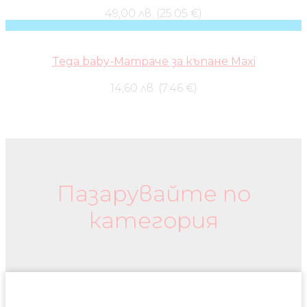
49,00 лв. (25.05 €)
Tega baby-Матраче за къпане Maxi
14,60 лв. (7.46 €)
Бебешки колички и дрехи
Пазарувайте по
категория