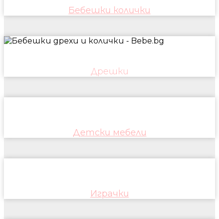
Бебешки колички
Дрешки
Детски мебели
Играчки