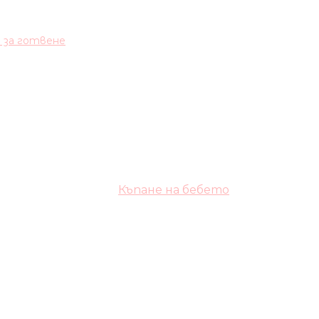
и за готвене
Къпане на бебето