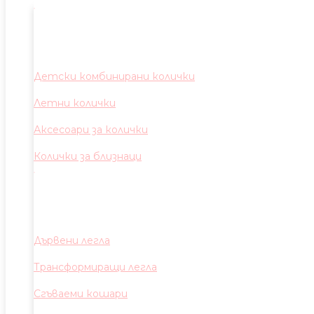
Детски комбинирани колички
Летни колички
Аксесоари за колички
Колички за близнаци
Дървени легла
Трансформиращи легла
Сгъваеми кошари