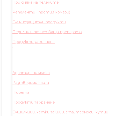
При смяна на пелените
Репеленти ( против комари)
Слънцезащитни продукти
Перилни и почистващи препарати
Продукти за хигиена
Адаптирани млека
Разтворими каши
Пюрета
Продукти за хранене
Сушилници, четки за шишета, термоси, кутии