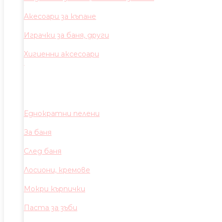
Акесоари за къпане
Играчки за баня, други
Хигиенни аксесоари
Еднократни пелени
За баня
След баня
Лосиони, кремове
Мокри кърпички
Паста за зъби