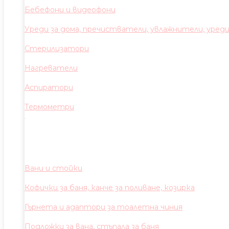
Бебефони и видеофони
Уреди за дома, пречистватели, увлажнители, уред
Стерилизатори
Нагреватели
Аспиратори
Термометри
Вани и стойки
Кофички за баня, канче за поливане, козирка
Гърнета и адаптори за тоалетна чиния
Подложки за вана, стъпала за баня