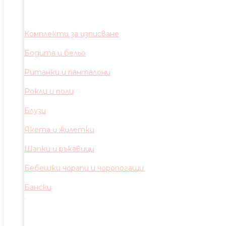
Комплекти за изписване
Бодита и бельо
Ританки и панталони
Рокли и поли
Блузи
Якета и жилетки
Шапки и ръкавици
Бебешки чорапи и чоропогащи
Бански