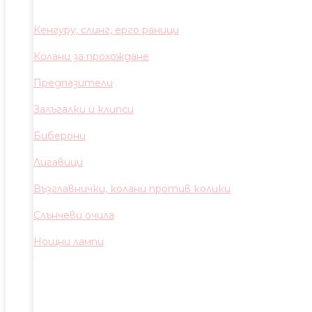
Кенгуру, слинг, ерго раници
Колани за прохождане
Предпазители
Залъгалки и клипси
Биберони
Лигавици
Възглавнички, колани против колики
Слънчеви очила
Нощни лампи