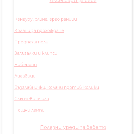
Аксесоари за бебе
Кенгуру, слинг, ерго раници
Колани за прохождане
Предпазители
Залъгалки и клипси
Биберони
Лигавици
Възглавнички, колани против колики
Слънчеви очила
Нощни лампи
Полезни уреди за бебето