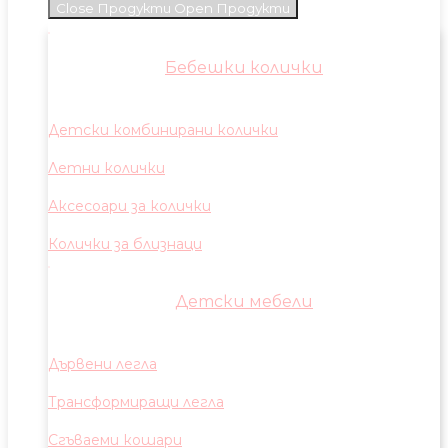
Close Продукти
Open Продукти
Бебешки колички
Детски комбинирани колички
Летни колички
Аксесоари за колички
Колички за близнаци
Детски мебели
Дървени легла
Трансформиращи легла
Сгъваеми кошари