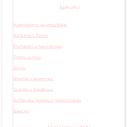
Дрешки
Комплекти за изписване
Бодита и бельо
Ританки и панталони
Рокли и поли
Блузи
Якета и жилетки
Шапки и ръкавици
Бебешки чорапи и чоропогащи
Бански