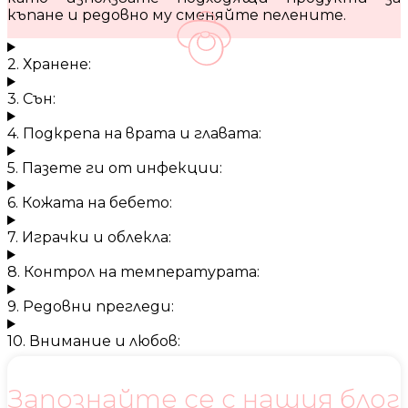
къпане и редовно му сменяйте пелените.
2. Хранене:
3. Сън:
4. Подкрепа на врата и главата:
5. Пазете ги от инфекции:
6. Кожата на бебето:
7. Играчки и облекла:
8. Контрол на температурата:
9. Редовни прегледи:
10. Внимание и любов:
Запознайте се с нашия блог