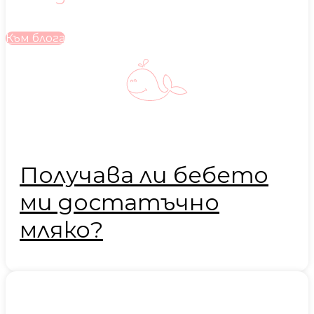
Към блога
Получава ли бебето
ми достатъчно
мляко?