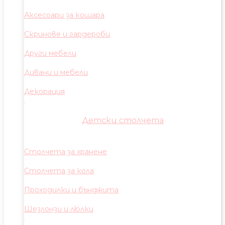
Аксесоари за кошара
Скринове и гардероби
Други мебели
Дивани и мебели
Декорация
Детски столчета
Столчета за хранене
Столчета за кола
Проходилки и бънджита
Шезлонзи и люлки