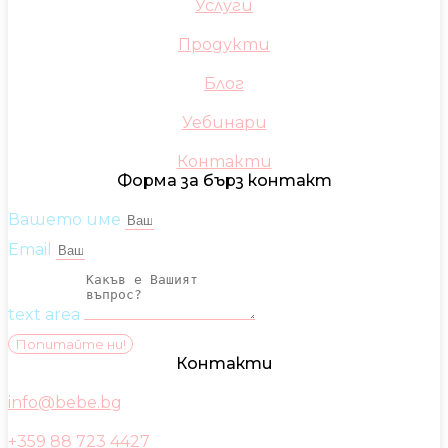
Услуги
Продукти
Блог
Уебинари
Контакти
Форма за бърз контакт
Вашето име
Email
text area
Попитайте ни!
Контакти
info@bebe.bg
+359 88 723 4427