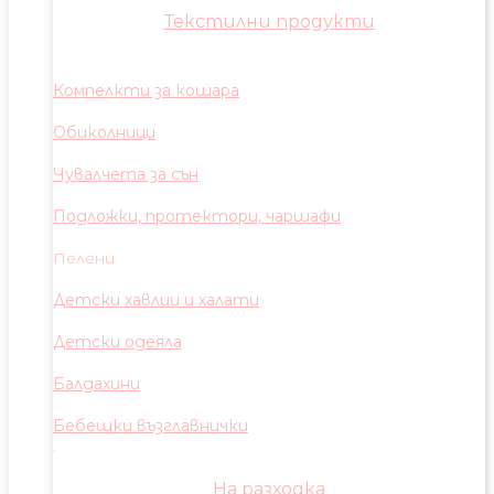
Текстилни продукти
Компелкти за кошара
Обиколници
Чувалчета за сън
Подложки, протектори, чаршафи
Пелени
Детски хавлии и халати
Детски одеяла
Балдахини
Бебешки възглавнички
На разходка