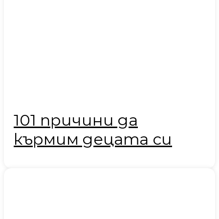
101 причини да
кърмим децата си