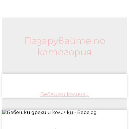
Бебешки колички и дрехи
Пазарувайте по
категория
Бебешки колички