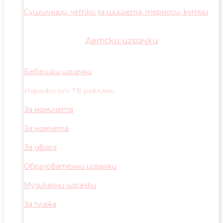
Сушилници, четки за шишета, термоси, кутии
Детски играчки
Бебешки играчки
Играчки от ТВ реклами
За момичета
За момчета
За двора
Образователни играчки
Музикални играчки
За плажа