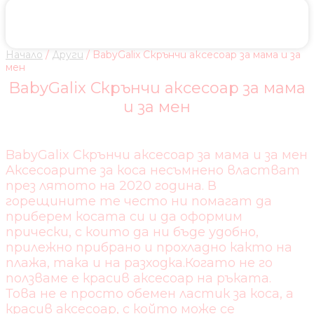
Начало
/
Други
/ BabyGalix Скрънчи аксесоар за мама и за
мен
BabyGalix Скрънчи аксесоар за мама
и за мен
BabyGalix Скрънчи аксесоар за мама и за мен
Aксесоарите за коса несъмнено властват
през лятото на 2020 година. В
горещините те често ни помагат да
приберем косата си и да оформим
прически, с които да ни бъде удобно,
прилежно прибрано и прохладно както на
плажа, така и на разходка.Когато не го
ползваме е красив аксесоар на ръката.
Това не е просто обемен ластик за коса, а
красив аксесоар, с който може се