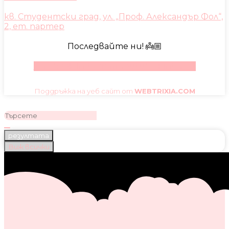
кв. Студентски град, ул. „Проф. Александър Фол“,
2, ет. партер
Последвайте ни! 👼🏼
Facebook
Instagram
Youtube
Pinterest
Поддръжка на уеб сайт от
WEBTRIXIA.COM
резултата
Виж всички