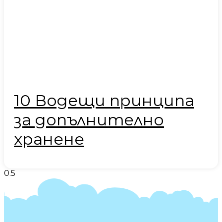
10 Водещи принципа
за допълнително
хранене