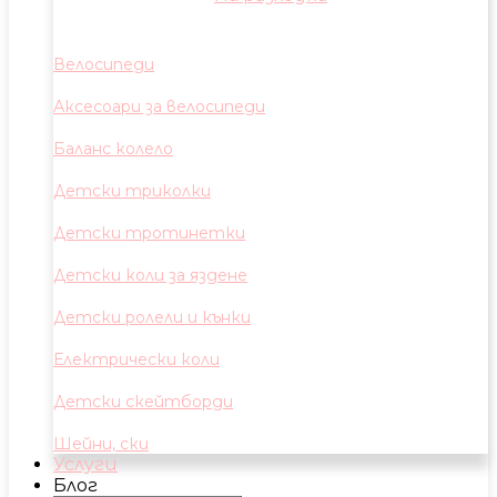
Велосипеди
Аксесоари за велосипеди
Баланс колело
Детски триколки
Детски тротинетки
Детски коли за яздене
Детски ролели и кънки
Електрически коли
Детски скейтборди
Шейни, ски
Услуги
Блог