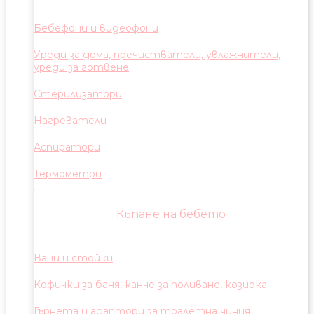
Бебефони и видеофони
Уреди за дома, пречистватели, увлажнители,
уреди за готвене
Стерилизатори
Нагреватели
Аспиратори
Термометри
Къпане на бебето
Вани и стойки
Кофички за баня, канче за поливане, козирка
Гърнета и адаптори за тоалетна чиния