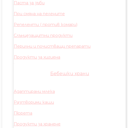
Паста за зъби
При смяна на пелените
Репеленти ( против комари)
Слънцезащитни продукти
Перилни и почистващи препарати
Продукти за хигиена
Бебешки храни
Адаптирани млека
Разтворими каши
Пюрета
Продукти за хранене