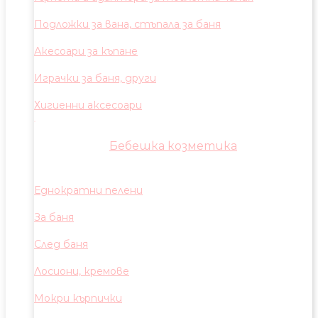
Подложки за вана, стъпала за баня
Акесоари за къпане
Играчки за баня, други
Хигиенни аксесоари
Бебешка козметика
Еднократни пелени
За баня
След баня
Лосиони, кремове
Мокри кърпички