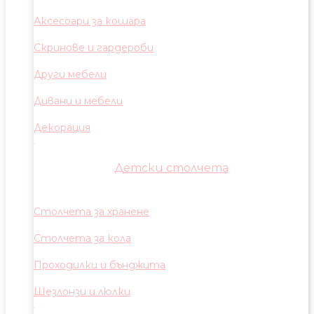
Аксесоари за кошара
Скринове и гардероби
Други мебели
Дивани и мебели
Декорация
Детски столчета
Столчета за хранене
Столчета за кола
Проходилки и бънджита
Шезлонзи и люлки