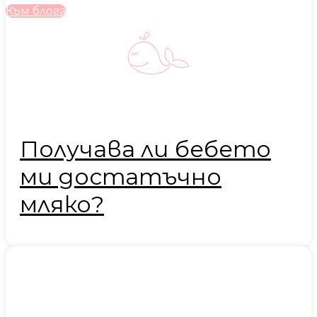
Към блога
Получава ли бебето
ми достатъчно
мляко?