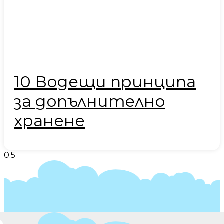
10 Водещи принципа
за допълнително
хранене