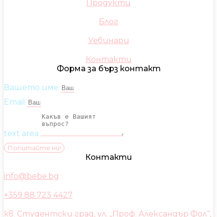
Продукти
Блог
Уебинари
Контакти
Форма за бърз контакт
Вашето име
Email
text area
Попитайте ни!
Контакти
info@bebe.bg
+359 88 723 4427
кв. Студентски град, ул. „Проф. Александър Фол“,