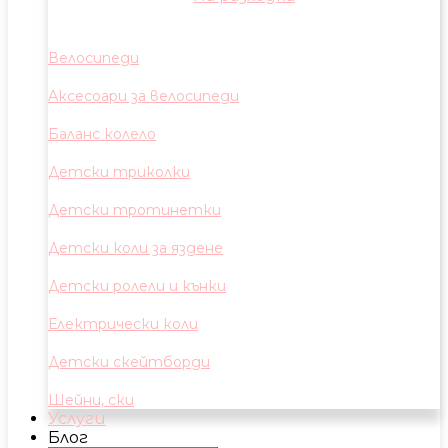
Велосипеди
Аксесоари за велосипеди
Баланс колело
Детски триколки
Детски тротинетки
Детски коли за яздене
Детски ролели и кънки
Електрически коли
Детски скейтборди
Шейни, ски
Услуги
Блог