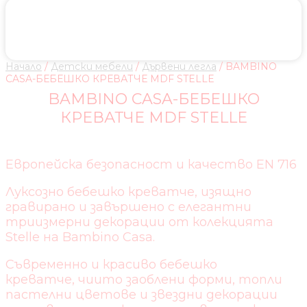
Начало
/
Детски мебели
/
Дървени легла
/ BAMBINO
CASA-БЕБЕШКО КРЕВАТЧЕ MDF STELLE
BAMBINO CASA-БЕБЕШКО
КРЕВАТЧЕ MDF STELLE
Европейска безопасност и качество EN 716
Луксозно бебешко креватче, изящно
гравирано и завършено с елегантни
триизмерни декорации от колекцията
Stelle на Bambino Casa.
Съвременно и красиво бебешко
креватче, чиито заоблени форми, топли
пастелни цветове и звездни декорации