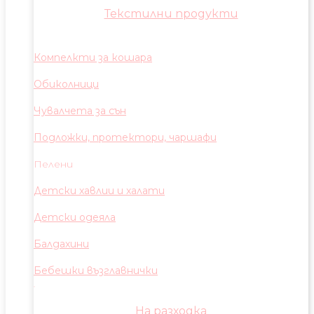
Текстилни продукти
Компелкти за кошара
Обиколници
Чувалчета за сън
Подложки, протектори, чаршафи
Пелени
Детски хавлии и халати
Детски одеяла
Балдахини
Бебешки възглавнички
На разходка