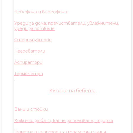
Бебефони и видеофони
Уреди за дома, пречистватели, увлажнители,
уреди за готвене
Стерилизатори
Нагреватели
Аспиратори
Термометри
Къпане на бебето
Вани и стойки
Кофички за баня, канче за поливане, козирка
Гърнета и адаптори за тоалетна чиния