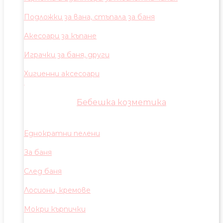
Подложки за вана, стъпала за баня
Акесоари за къпане
Играчки за баня, други
Хигиенни аксесоари
Бебешка козметика
Еднократни пелени
За баня
След баня
Лосиони, кремове
Мокри кърпички