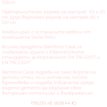
126cm
Препоръчителен размер на матрак: 63 x 121
cм. Друг възможен размер на матрак: 60 х
120 см.
Комбинирай с останалите мебели от
колекцията Stelle Felici.
Всички продукти Bambino Casa са
съобразени изцяло с Европейските
стандарти за безопасност EN 716-1:2017 и
EN 716-2:2017
Bambino Casa създава не само безопасни
детски стаи, но и интериор, който
вдъхновява и създава творческа среда,
където детето да разгърне своя
вътрешен потенциал и въображение!
1190,00 лв. (608.44 €)