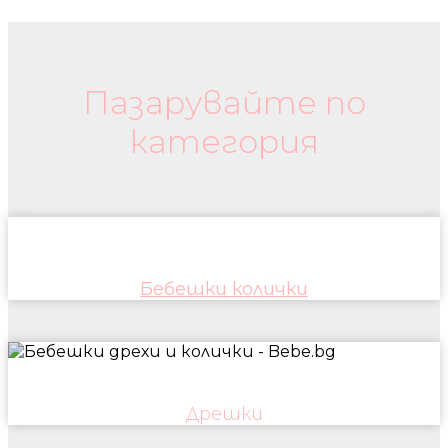
Бебешки колички и дрехи
Пазарувайте по
категория
Бебешки колички
Дрешки