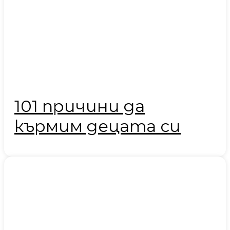
101 причини да
кърмим децата си