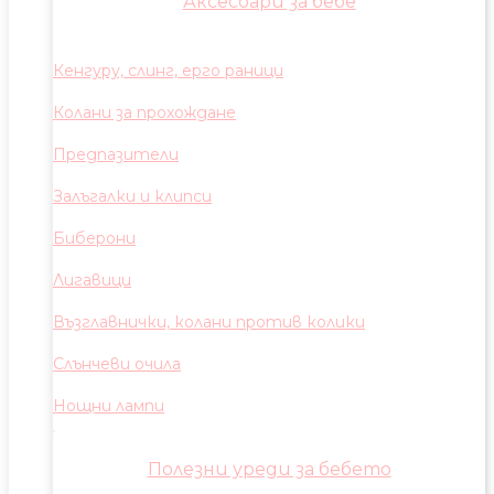
Аксесоари за бебе
Кенгуру, слинг, ерго раници
Колани за прохождане
Предпазители
Залъгалки и клипси
Биберони
Лигавици
Възглавнички, колани против колики
Слънчеви очила
Нощни лампи
Полезни уреди за бебето