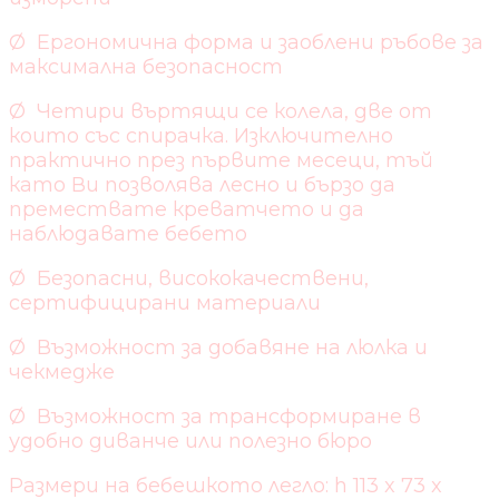
Ø Ергономична форма и заоблени ръбове за
максимална безопасност
Ø Четири въртящи се колела, две от
които със спирачка. Изключително
практично през първите месеци, тъй
като Ви позволява лесно и бързо да
премествате креватчето и да
наблюдавате бебето
Ø Безопасни, висококачествени,
сертифицирани материали
Ø Възможност за добавяне на люлка и
чекмедже
Ø Възможност за трансформиране в
удобно диванче или полезно бюро
Размери на бебешкото легло: h 113 x 73 x