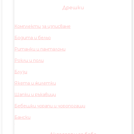
Дрешки
Комплекти за изписване
Бодита и бельо
Ританки и панталони
Рокли и поли
Блузи
Якета и жилетки
Шапки и ръкавици
Бебешки чорапи и чоропогащи
Бански