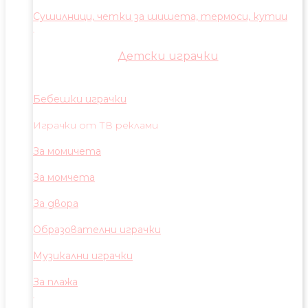
Сушилници, четки за шишета, термоси, кутии
Детски играчки
Бебешки играчки
Играчки от ТВ реклами
За момичета
За момчета
За двора
Образователни играчки
Музикални играчки
За плажа