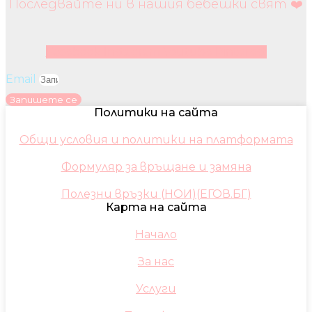
Последвайте ни в нашия бебешки свят ❤️
Facebook
Instagram
Youtube
Pinterest
Email
Запишете се
Политики на сайта
Общи условия и политики на платформата
Формуляр за връщане и замяна
Полезни връзки (НОИ)(ЕГОВ.БГ)
Карта на сайта
Начало
За нас
Услуги