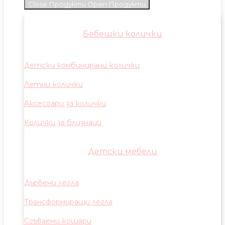
Close Продукти
Open Продукти
Бебешки колички
Детски комбинирани колички
Летни колички
Аксесоари за колички
Колички за близнаци
Детски мебели
Дървени легла
Трансформиращи легла
Сгъваеми кошари