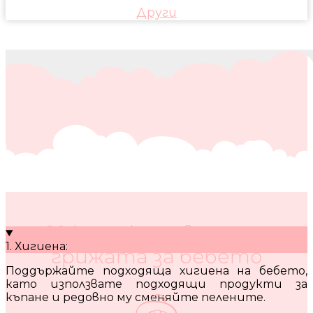
Други
10 кратки съвета за
1. Хигиена:
грижата за бебето
Поддържайте подходяща хигиена на бебето,
като използвате подходящи продукти за
къпане и редовно му сменяйте пелените.