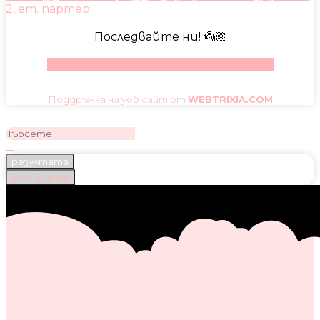
2, ет. партер
Последвайте ни! 👼🏼
Facebook
Instagram
Youtube
Pinterest
Поддръжка на уеб сайт от
WEBTRIXIA.COM
резултата
Виж всички