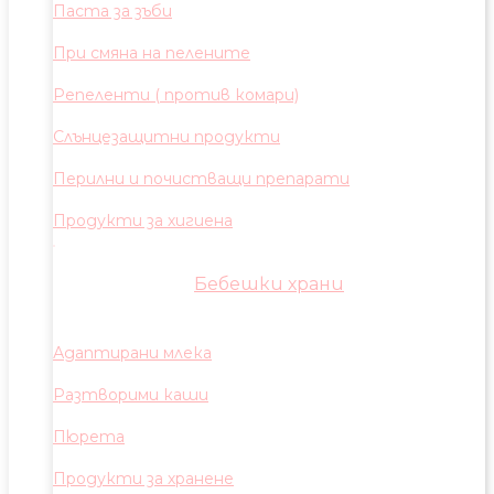
Паста за зъби
При смяна на пелените
Репеленти ( против комари)
Слънцезащитни продукти
Перилни и почистващи препарати
Продукти за хигиена
Бебешки храни
Адаптирани млека
Разтворими каши
Пюрета
Продукти за хранене