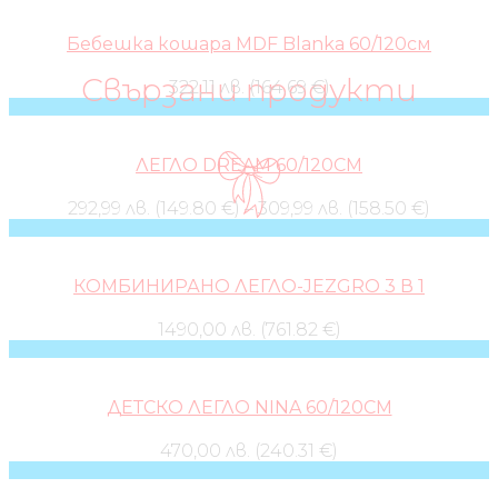
Бебешка кошара MDF Blanka 60/120см
Свързани продукти
322,11 лв. (164.69 €)
ЛЕГЛО DREAM 60/120СМ
292,99 лв. (149.80 €)
–
309,99 лв. (158.50 €)
КОМБИНИРАНО ЛЕГЛО-JEZGRO 3 В 1
1490,00 лв. (761.82 €)
ДЕТСКО ЛЕГЛО NINA 60/120СМ
470,00 лв. (240.31 €)