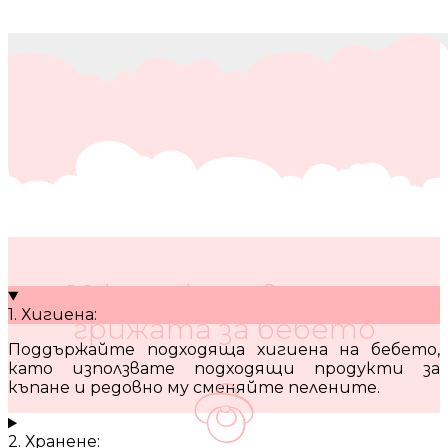
10 кратки съвета за
1. Хигиена:
грижата за бебето
Поддържайте подходяща хигиена на бебето,
като използвате подходящи продукти за
къпане и редовно му сменяйте пелените.
2. Хранене: