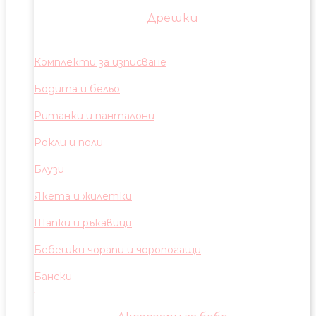
Дрешки
Комплекти за изписване
Бодита и бельо
Ританки и панталони
Рокли и поли
Блузи
Якета и жилетки
Шапки и ръкавици
Бебешки чорапи и чоропогащи
Бански