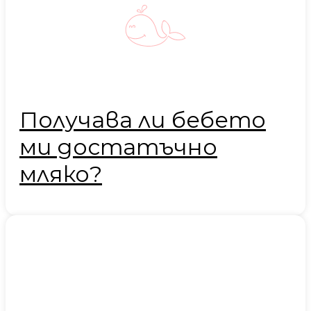
Получава ли бебето
ми достатъчно
мляко?