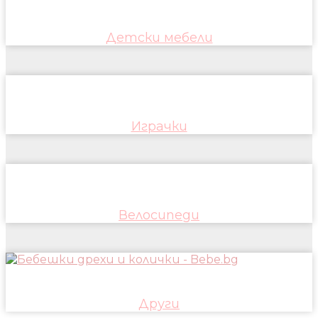
Детски мебели
Играчки
Велосипеди
Други