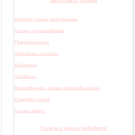
Аксесоари за бебе
Кенгуру, слинг, ерго раници
Колани за прохождане
Предпазители
Залъгалки и клипси
Биберони
Лигавици
Възглавнички, колани против колики
Слънчеви очила
Нощни лампи
Полезни уреди за бебето