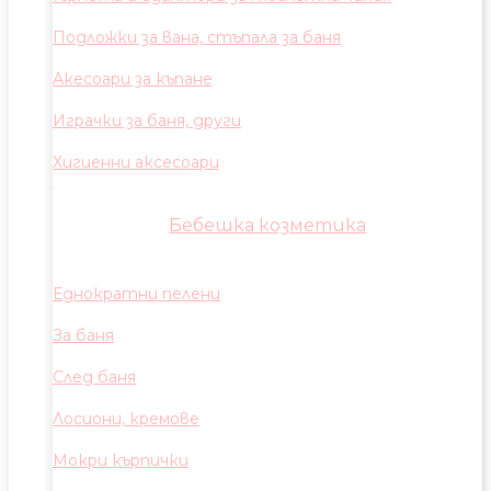
Подложки за вана, стъпала за баня
Акесоари за къпане
Играчки за баня, други
Хигиенни аксесоари
Бебешка козметика
Еднократни пелени
За баня
След баня
Лосиони, кремове
Мокри кърпички