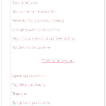
Паста за зъби
При смяна на пелените
Репеленти ( против комари)
Слънцезащитни продукти
Перилни и почистващи препарати
Продукти за хигиена
Бебешки храни
Адаптирани млека
Разтворими каши
Пюрета
Продукти за хранене