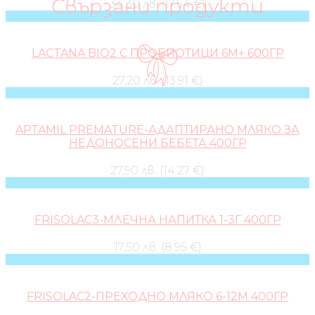
Свързани продукти
34,30 лв. (17.54 €)
LACTANA BIO2 С ПРОБИОТИЦИ 6М+ 600ГР
27,20 лв. (13.91 €)
APTAMIL PREMATURE-АДАПТИРАНО МЛЯКО ЗА
НЕДОНОСЕНИ БЕБЕТА 400ГР
27,90 лв. (14.27 €)
FRISOLAC3-МЛЕЧНА НАПИТКА 1-3Г 400ГР
17,50 лв. (8.95 €)
FRISOLAC2-ПРЕХОДНО МЛЯКО 6-12М 400ГР