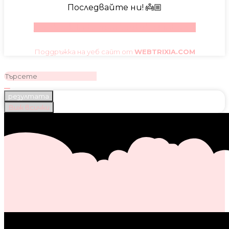
Последвайте ни! 👼🏼
Facebook
Instagram
Youtube
Pinterest
Поддръжка на уеб сайт от
WEBTRIXIA.COM
резултата
Виж всички