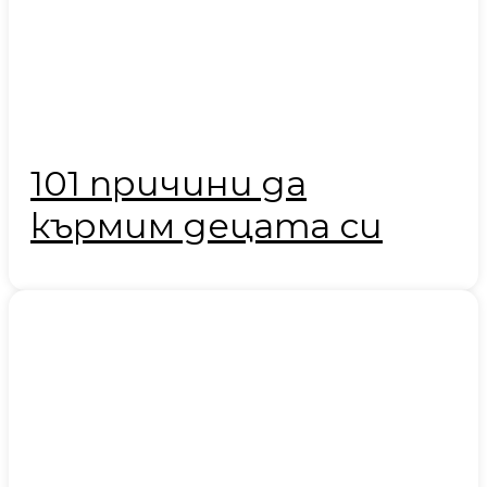
101 причини да
кърмим децата си