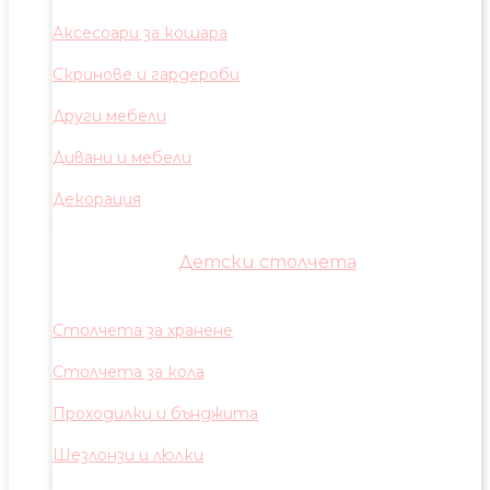
Аксесоари за кошара
Скринове и гардероби
Други мебели
Дивани и мебели
Декорация
Детски столчета
Столчета за хранене
Столчета за кола
Проходилки и бънджита
Шезлонзи и люлки