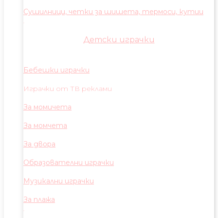
Сушилници, четки за шишета, термоси, кутии
Детски играчки
Бебешки играчки
Играчки от ТВ реклами
За момичета
За момчета
За двора
Образователни играчки
Музикални играчки
За плажа