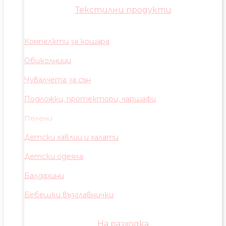
Текстилни продукти
Компелкти за кошара
Обиколници
Чувалчета за сън
Подложки, протектори, чаршафи
Пелени
Детски хавлии и халати
Детски одеяла
Балдахини
Бебешки възглавнички
На разходка