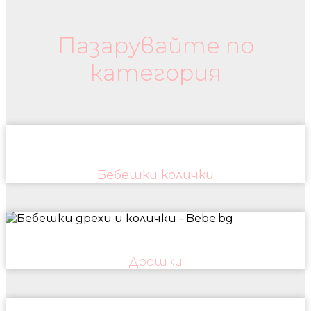
Пазарувайте по
категория
Бебешки колички
Дрешки