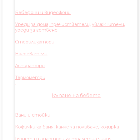
Бебефони и видеофони
Уреди за дома, пречистватели, увлажнители,
уреди за готвене
Стерилизатори
Нагреватели
Аспиратори
Термометри
Къпане на бебето
Вани и стойки
Кофички за баня, канче за поливане, козирка
Гърнета и адаптори за тоалетна чиния