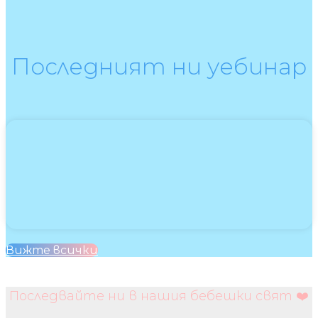
Последният ни уебинар
Вижте всички
Последвайте ни в нашия бебешки свят ❤️