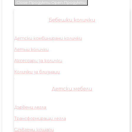
Close Продукти
Open Продукти
Бебешки колички
Детски комбинирани колички
Летни колички
Аксесоари за колички
Колички за близнаци
Детски мебели
Дървени легла
Трансформиращи легла
Сгъваеми кошари