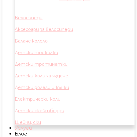
Велосипеди
Аксесоари за велосипеди
Баланс колело
Детски триколки
Детски тротинетки
Детски коли за яздене
Детски ролели и кънки
Електрически коли
Детски скейтборди
Шейни, ски
Услуги
Блог