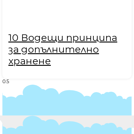
10 Водещи принципа
за допълнително
хранене