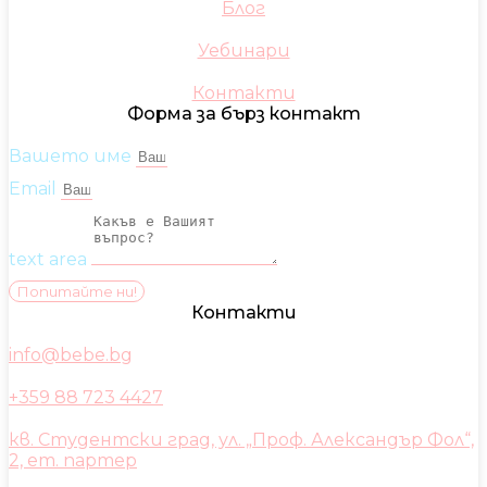
Блог
Уебинари
Контакти
Форма за бърз контакт
Вашето име
Email
text area
Попитайте ни!
Контакти
info@bebe.bg
+359 88 723 4427
кв. Студентски град, ул. „Проф. Александър Фол“,
2, ет. партер