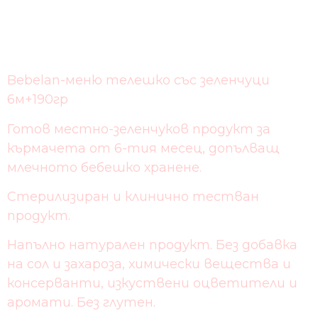
Bebelan-меню телешко със зеленчуци
6м+190гр
Готов местно-зеленчуков продукт за
кърмачета от 6-тия месец, допълващ
млечното бебешко хранене.
Стерилизиран и клинично тестван
продукт.
Напълно натурален продукт. Без добавка
на сол и захароза, химически вещества и
консерванти, изкуствени оцветители и
аромати. Без глутен.