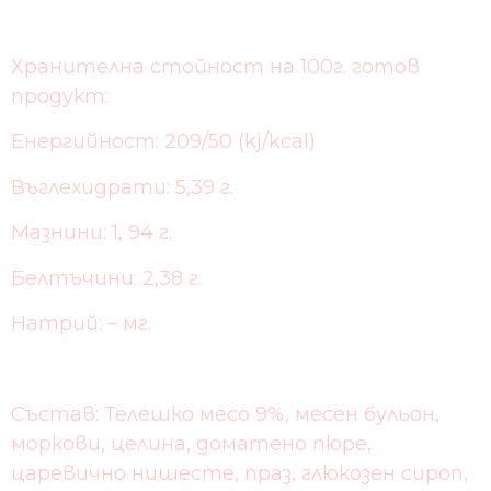
Хранителна стойност на 100г. готов
продукт:
Енергийност: 209/50 (kj/kcal)
Въглехидрати: 5,39 г.
Мазнини: 1, 94 г.
Белтъчини: 2,38 г.
Натрий: – мг.
Състав: Телешко месо 9%, месен бульон,
моркови, целина, доматено пюре,
царевично нишесте, праз, глюкозен сироп,