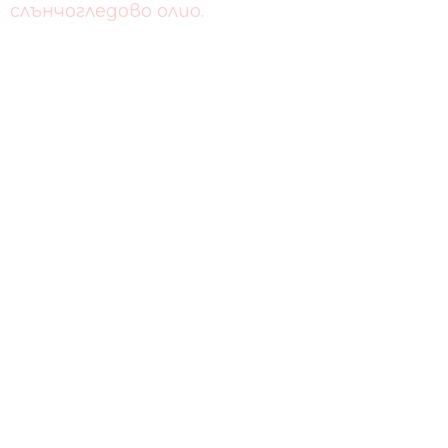
слънчогледово олио.