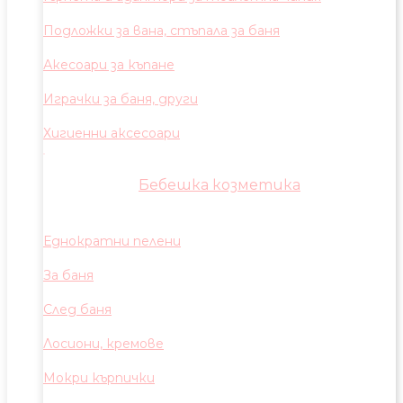
Подложки за вана, стъпала за баня
Акесоари за къпане
Играчки за баня, други
Хигиенни аксесоари
Бебешка козметика
Еднократни пелени
За баня
След баня
Лосиони, кремове
Мокри кърпички