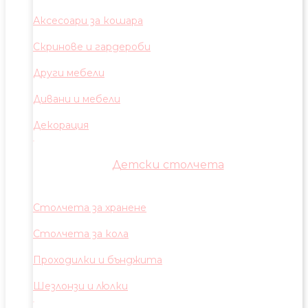
Аксесоари за кошара
Скринове и гардероби
Други мебели
Дивани и мебели
Декорация
Детски столчета
Столчета за хранене
Столчета за кола
Проходилки и бънджита
Шезлонзи и люлки