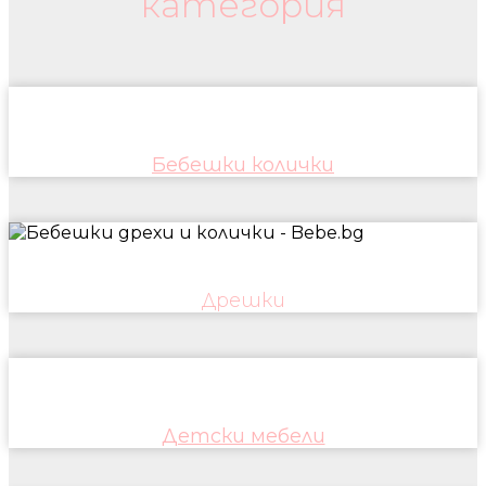
категория
Бебешки колички
Дрешки
Детски мебели