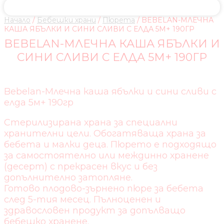
Начало
/
Бебешки храни
/
Пюрета
/ BEBELAN-МЛЕЧНА
КАША ЯБЪЛКИ И СИНИ СЛИВИ С ЕЛДА 5М+ 190ГР
BEBELAN-МЛЕЧНА КАША ЯБЪЛКИ И
СИНИ СЛИВИ С ЕЛДА 5М+ 190ГР
Bebelan-Млечна каша ябълки и сини сливи с
елда 5м+ 190гр
Стерилизирана храна за специални
хранителни цели. Обогатяваща храна за
бебета и малки деца. Пюрето е подходящо
за самостоятелно или междинно хранене
(десерт) с прекрасен вкус и без
допълнително затопляне.
Готово плодово-зърнено пюре за бебета
след 5-тия месец. Пълноценен и
здравословен продукт за допълващо
бебешко хранене.