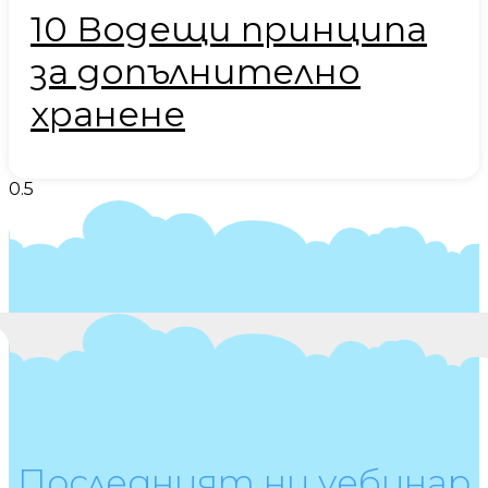
10 Водещи принципа
за допълнително
хранене
Последният ни уебинар