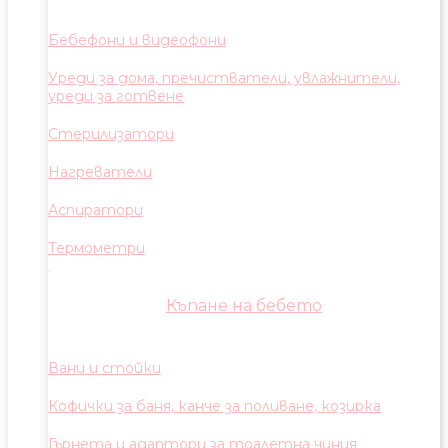
Бебефони и видеофони
Уреди за дома, пречистватели, увлажнители,
уреди за готвене
Стерилизатори
Нагреватели
Аспиратори
Термометри
Къпане на бебето
Вани и стойки
Кофички за баня, канче за поливане, козирка
Гърнета и адаптори за тоалетна чиния