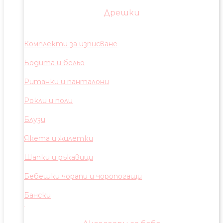
Дрешки
Комплекти за изписване
Бодита и бельо
Ританки и панталони
Рокли и поли
Блузи
Якета и жилетки
Шапки и ръкавици
Бебешки чорапи и чоропогащи
Бански