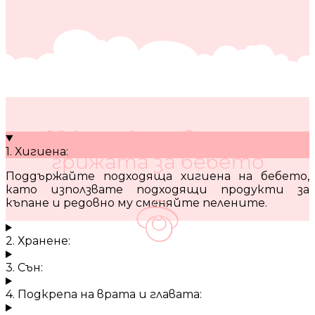
10 кратки съвета за
1. Хигиена:
грижата за бебето
Поддържайте подходяща хигиена на бебето,
като използвате подходящи продукти за
къпане и редовно му сменяйте пелените.
2. Хранене:
3. Сън:
4. Подкрепа на врата и главата: