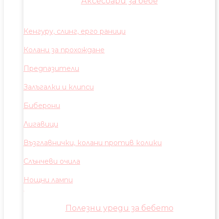
Аксесоари за бебе
Кенгуру, слинг, ерго раници
Колани за прохождане
Предпазители
Залъгалки и клипси
Биберони
Лигавици
Възглавнички, колани против колики
Слънчеви очила
Нощни лампи
Полезни уреди за бебето