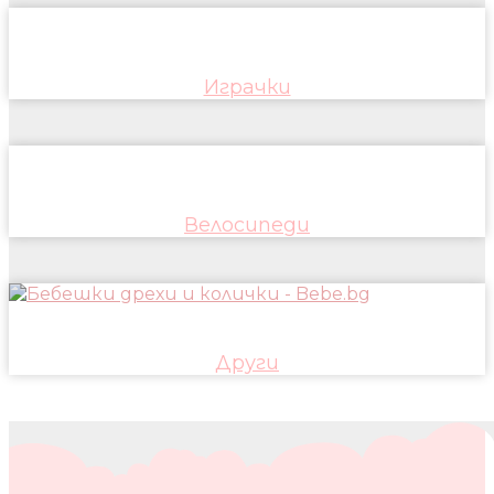
Играчки
Велосипеди
Други