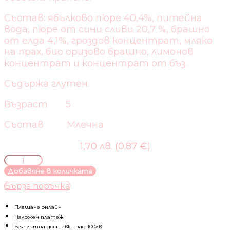
Състав: ябълково пюре 40,4%, питейна
вода, пюре от сини сливи 20,7 %, брашно
от елда 4,1%, гроздов концентрат, мляко
на прах, био оризово брашно, лимонов
концентрат и концентрат от бъз.
Съдържа глутен.
Възраст 5
Състав Млечна
1,70 лв. (0.87 €)
количество
за
Добавяне в количката
BEBELAN-
Бърза поръчка
МЛЕЧНА
КАША
ЯБЪЛКИ
Плащане онлайн
И
Наложен платеж
СИНИ
Безплатна доставка над 100лв