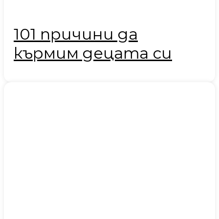
101 причини да
кърмим децата си