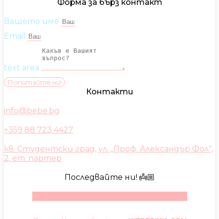
Форма за бърз контакт
Вашето име
Email
text area
Попитайте ни!
Контакти
info@bebe.bg
+359 88 723 4427
кв. Студентски град, ул. „Проф. Александър Фол“,
2, ет. партер
Последвайте ни! 👼🏼
Facebook
Instagram
Youtube
Pinterest