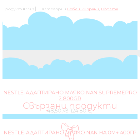
СЛИВИ
Продукт #
5567
Категории
Бебешки храни
,
Пюрета
С
ЕЛДА
5М+
190ГР
NESTLE-АДАПТИРАНО МЛЯКО NAN SUPREMEPRO
2 800GR
Свързани продукти
48,50 лв. (24.80 €)
NESTLE-АДАПТИРАНО МЛЯКО NAN HA 0М+ 400ГР