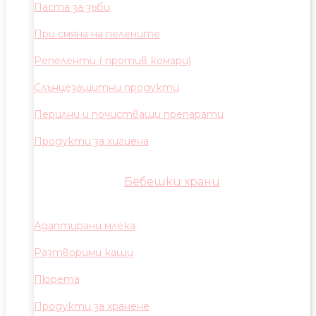
Паста за зъби
При смяна на пелените
Репеленти ( против комари)
Слънцезащитни продукти
Перилни и почистващи препарати
Продукти за хигиена
Бебешки храни
Адаптирани млека
Разтворими каши
Пюрета
Продукти за хранене