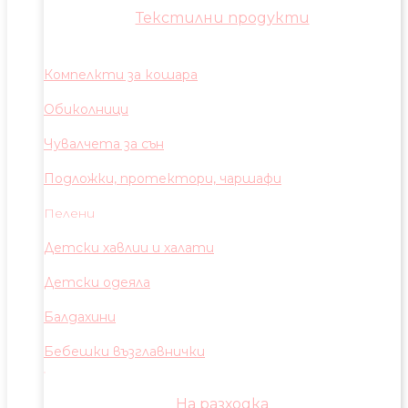
Текстилни продукти
Компелкти за кошара
Обиколници
Чувалчета за сън
Подложки, протектори, чаршафи
Пелени
Детски хавлии и халати
Детски одеяла
Балдахини
Бебешки възглавнички
На разходка