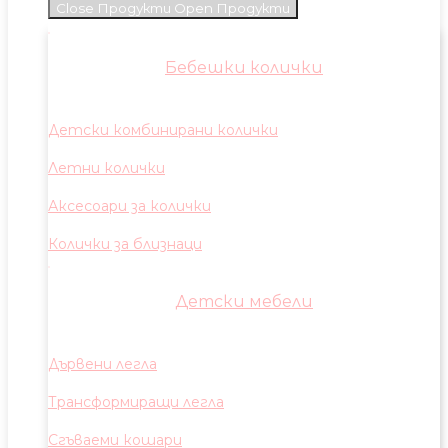
Close Продукти
Open Продукти
Бебешки колички
Детски комбинирани колички
Летни колички
Аксесоари за колички
Колички за близнаци
Детски мебели
Дървени легла
Трансформиращи легла
Сгъваеми кошари