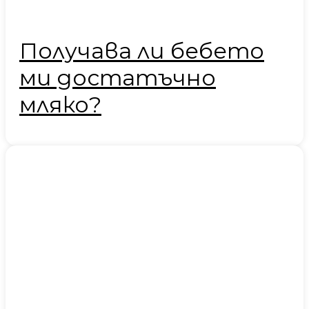
Получава ли бебето
ми достатъчно
мляко?