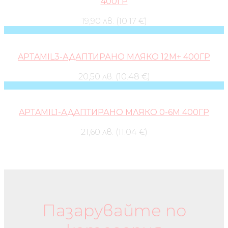
400ГР
19,90 лв. (10.17 €)
APTAMIL3-АДАПТИРАНО МЛЯКО 12М+ 400ГР
20,50 лв. (10.48 €)
APTAMIL1-АДАПТИРАНО МЛЯКО 0-6М 400ГР
21,60 лв. (11.04 €)
Бебешки колички и дрехи
Пазарувайте по