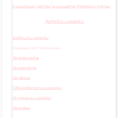
Сушилници, четки за шишета, термоси, кутии
Детски играчки
Бебешки играчки
Играчки от ТВ реклами
За момичета
За момчета
За двора
Образователни играчки
Музикални играчки
За плажа