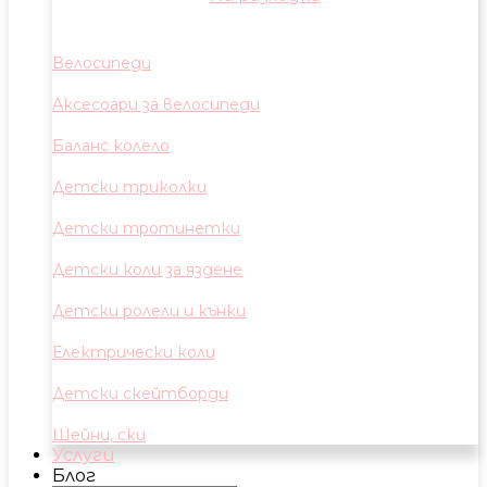
Велосипеди
Аксесоари за велосипеди
Баланс колело
Детски триколки
Детски тротинетки
Детски коли за яздене
Детски ролели и кънки
Електрически коли
Детски скейтборди
Шейни, ски
Услуги
Блог