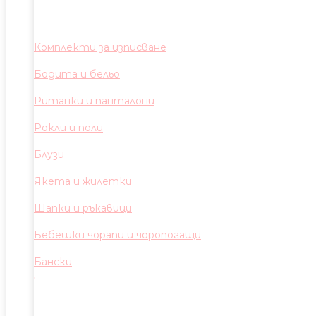
Комплекти за изписване
Бодита и бельо
Ританки и панталони
Рокли и поли
Блузи
Якета и жилетки
Шапки и ръкавици
Бебешки чорапи и чоропогащи
Бански