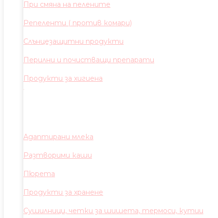
При смяна на пелените
Репеленти ( против комари)
Слънцезащитни продукти
Перилни и почистващи препарати
Продукти за хигиена
Адаптирани млека
Разтворими каши
Пюрета
Продукти за хранене
Сушилници, четки за шишета, термоси, кутии