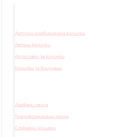
Детски комбинирани колички
Летни колички
Аксесоари за колички
Колички за близнаци
Дървени легла
Трансформиращи легла
Сгъваеми кошари