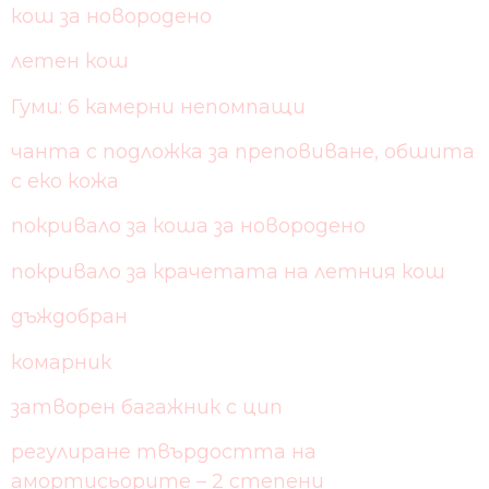
кош за новородено
летен кош
Гуми: 6 камерни непомпащи
чанта с подложка за преповиване, обшита
с еко кожа
покривало за коша за новородено
покривало за крачетата на летния кош
дъждобран
комарник
затворен багажник с цип
регулиране твърдостта на
амортисьорите – 2 степени