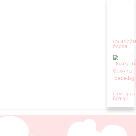
Към
Уеб
блога
Полезни
връзки