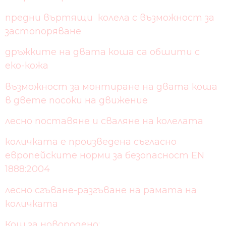
предни въртящи колела с възможност за
застопоряване
дръжките на двата коша са обшити с
еко-кожа
възможност за монтиране на двата коша
в двете посоки на движение
лесно поставяне и сваляне на колелата
количката е произведена съгласно
европейските норми за безопасност EN
1888:2004
лесно сгъване-разгъване на рамата на
количката
Кош за новородено: