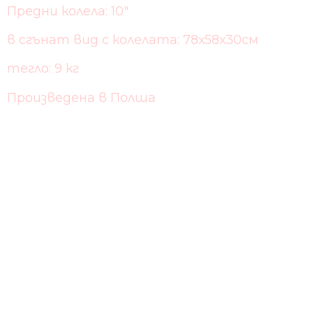
Предни колела: 10″
в сгънат вид с колелата: 78х58х30см
тегло: 9 кг
Произведена в Полша