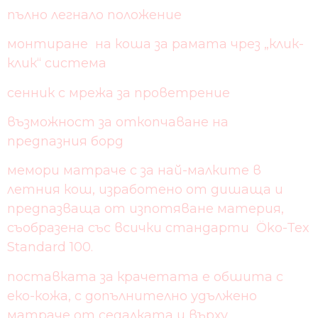
пълно легнало положение
монтиране на коша за рамата чрез „клик-
клик“ система
сенник с мрежа за проветрение
възможност за откопчаване на
предпазния борд
мемори матраче с за най-малките в
летния кош, изработено от дишаща и
предпазваща от изпотяване материя,
съобразена със всички стандарти Öko-Tex
Standard 100.
поставката за крачетата е обшита с
еко-кожа, с допълнително удължено
матраче от седалката и върху