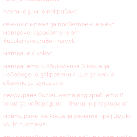
плътно зимно покривало
сенник с мрежа за проветрение меко
матраче, изработено от
висококачествен памук
матраче с кокос
матрачето и обиколника в коша за
новородено, закрепени с цип за лесно
сваляне за изпиране
регулиране височината под гръбчето в
коша за новородено – външно регулиране
монтиране на коша за рамата чрез „клик-
клик“ система