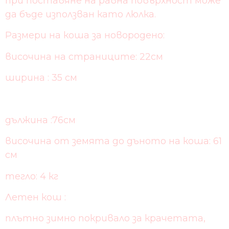
при поставяне на равна повърхност може
да бъде използван като люлка.
Размери на коша за новородено:
височина на страниците: 22см
ширина : 35 см
дължина :76см
височина от земята до дъното на коша: 61
см
тегло: 4 кг
Летен кош :
плътно зимно покривало за крачетата,