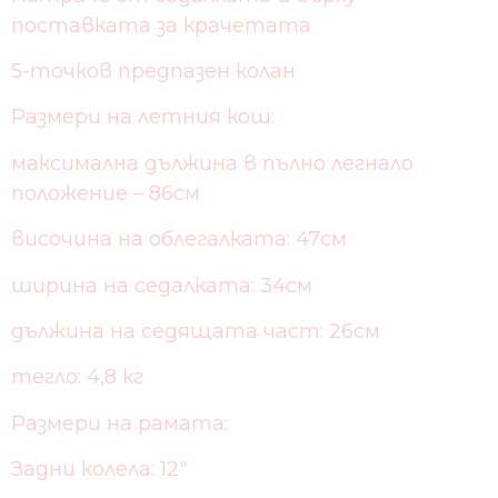
поставката за крачетата
5-точков предпазен колан
Размери на летния кош:
максимална дължина в пълно легнало
положение – 86см
височина на облегалката: 47см
ширина на седалката: 34см
дължина на седящата част: 26см
тегло: 4,8 кг
Размери на рамата:
Задни колела: 12″