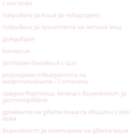
с еко кожа
покривало за коша за новородено
покривало за крачетата на летния кош
дъждобран
комарник
затворен багажник с цип
регулиране твърдостта на
амортисьорите – 2 степени
предни въртящи колела с възможност за
застопоряване
дръжките на двата коша са обшити с еко-
кожа
възможност за монтиране на двата коша