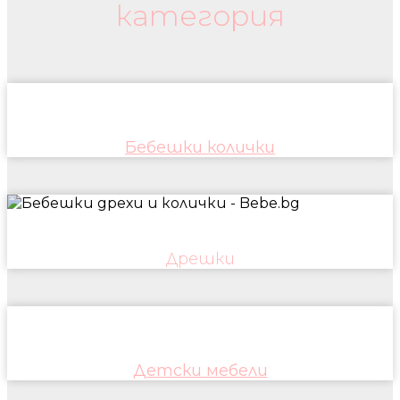
категория
Бебешки колички
Дрешки
Детски мебели