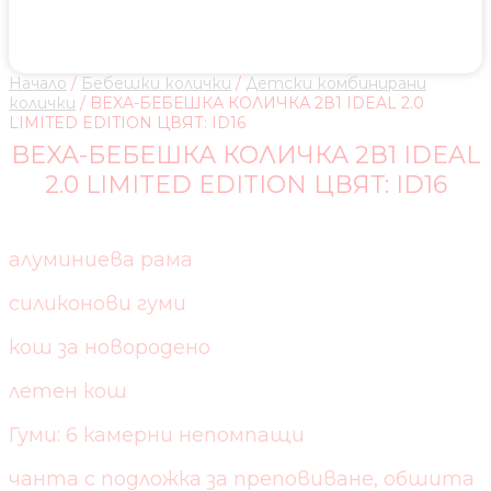
Начало
/
Бебешки колички
/
Детски комбинирани
колички
/ BEXA-БЕБЕШКА КОЛИЧКА 2В1 IDEAL 2.0
LIMITED EDITION ЦВЯТ: ID16
BEXA-БЕБЕШКА КОЛИЧКА 2В1 IDEAL
2.0 LIMITED EDITION ЦВЯТ: ID16
алуминиева рама
силиконови гуми
кош за новородено
летен кош
Гуми: 6 камерни непомпащи
чанта с подложка за преповиване, обшита