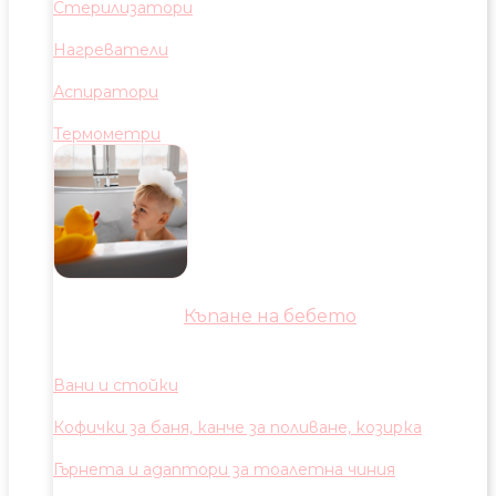
Стерилизатори
Нагреватели
Аспиратори
Термометри
Къпане на бебето
Вани и стойки
Кофички за баня, канче за поливане, козирка
Гърнета и адаптори за тоалетна чиния