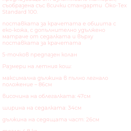
съобразена със всички стандарти Öko-Tex
Standard 100.
поставката за крачетата е обшита с
еко-кожа, с допълнително удължено
матраче от седалката и върху
поставката за крачетата
5-точков предпазен колан
Размери на летния кош:
максимална дължина в пълно легнало
положение – 86см
височина на облегалката: 47см
ширина на седалката: 34см
дължина на седящата част: 26см