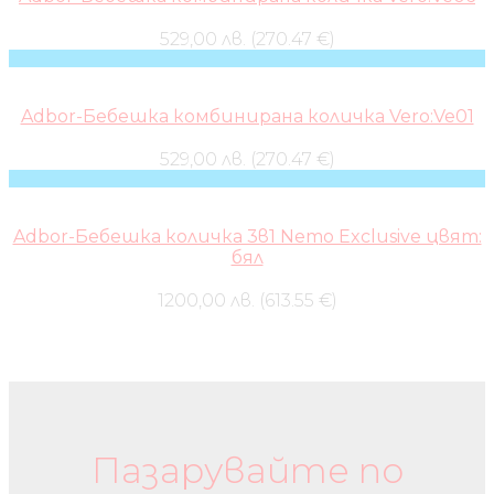
529,00 лв. (270.47 €)
Adbor-Бебешка комбинирана количка Vero:Ve01
529,00 лв. (270.47 €)
Adbor-Бебешка количка 3в1 Nemo Exclusive цвят:
бял
1200,00 лв. (613.55 €)
Бебешки колички и дрехи
Пазарувайте по