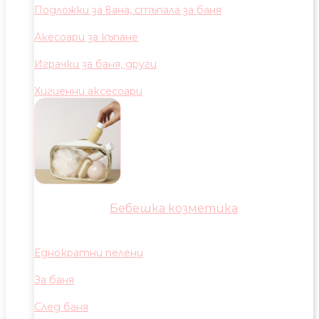
Подложки за вана, стъпала за баня
Акесоари за къпане
Играчки за баня, други
Хигиенни аксесоари
Бебешка козметика
Еднократни пелени
За баня
След баня