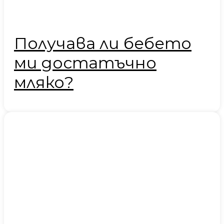
Получава ли бебето
ми достатъчно
мляко?