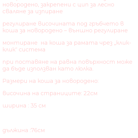
новородено, закрепени с цип за лесно
сваляне за изпиране
регулиране височината под гръбчето в
коша за новородено – външно регулиране
монтиране на коша за рамата чрез „клик-
клик“ система
при поставяне на равна повърхност може
да бъде използван като люлка.
Размери на коша за новородено:
височина на страниците: 22см
ширина : 35 см
дължина :76см