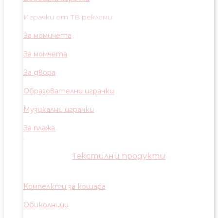
Играчки от ТВ реклами
За момичета
За момчета
За двора
Образователни играчки
Музикални играчки
За плажа
Текстилни продукти
Компелкти за кошара
Обиколници