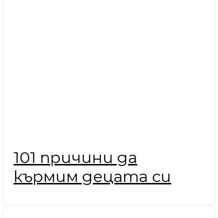
101 причини да
кърмим децата си