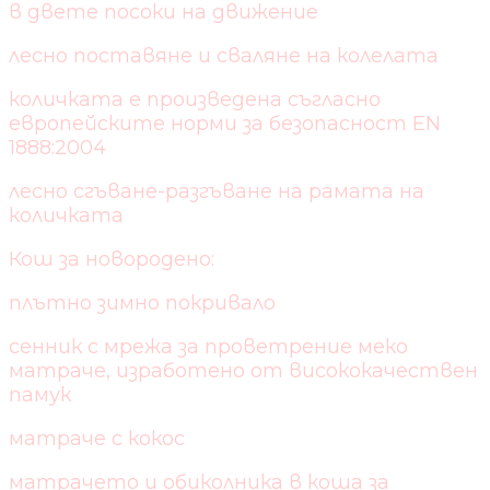
в двете посоки на движение
лесно поставяне и сваляне на колелата
количката е произведена съгласно
европейските норми за безопасност EN
1888:2004
лесно сгъване-разгъване на рамата на
количката
Кош за новородено:
плътно зимно покривало
сенник с мрежа за проветрение меко
матраче, изработено от висококачествен
памук
матраче с кокос
матрачето и обиколника в коша за