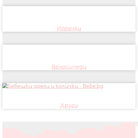
Играчки
Велосипеди
Други