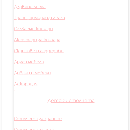
Дървени легла
Трансформиращи легла
Сгъваеми кошари
Аксесоари за кошара
Скринове и гардероби
Други мебели
Дивани и мебели
Декорация
Детски столчета
Столчета за хранене
Столчета за кола