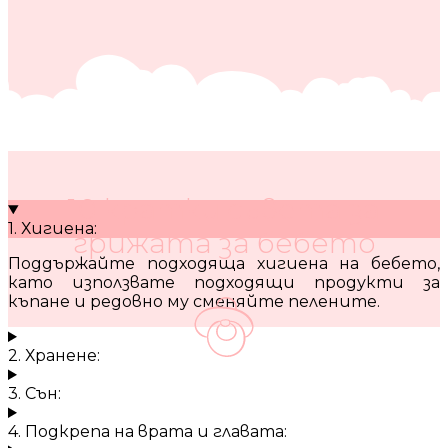
10 кратки съвета за
1. Хигиена:
грижата за бебето
Поддържайте подходяща хигиена на бебето,
като използвате подходящи продукти за
къпане и редовно му сменяйте пелените.
2. Хранене:
3. Сън:
4. Подкрепа на врата и главата: