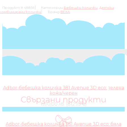
LIMITED
Продукт #
48856
Категории
Бебешки колички
,
Детски
EDITION
комбинирани колички
Бранд
BEXA
ЦВЯТ:
ID16
Adbor-бебешка количка 3в1 Avenue 3D eco: зелена
кожа/черен
Свързани продукти
1590,00 лв. (812.95 €)
Adbor-бебешка количка 3в1 Avenue 3D eco: бяла