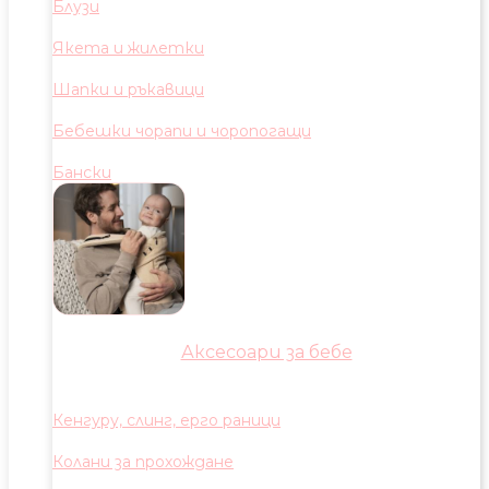
Блузи
Якета и жилетки
Шапки и ръкавици
Бебешки чорапи и чоропогащи
Бански
Аксесоари за бебе
Кенгуру, слинг, ерго раници
Колани за прохождане