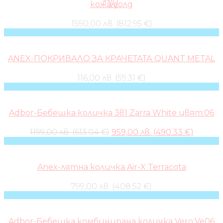
кожа/голд
1590,00 лв. (812.95 €)
ANEX-ПОКРИВАЛО ЗА КРАЧЕТАТА QUANT METAL
116,00 лв. (59.31 €)
Adbor-Бебешка количка 3в1 Zarra White цвят:06
Original
Curren
1199,00 лв. (613.04 €)
959,00 лв. (490.33 €)
price
price
was:
is:
1199,00 лв..
959,00 л
Anex-лятна количка Air-X Terracota
799,00 лв. (408.52 €)
Adbor-Бебешка комбинирана количка Vero:Ve06