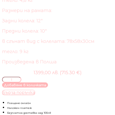
тегло: 4,8 кг
Размери на рамата:
Задни колела: 12″
Предни колела: 10″
в сгънат вид с колелата: 78х58х30см
тегло: 9 кг
Произведена в Полша
1399,00 лв. (715.30 €)
количество
за
Добавяне в количката
BEXA-
Бърза поръчка
БЕБЕШКА
КОЛИЧКА
2В1
Плащане онлайн
IDEAL
Наложен платеж
2.0
Безплатна доставка над 100лв