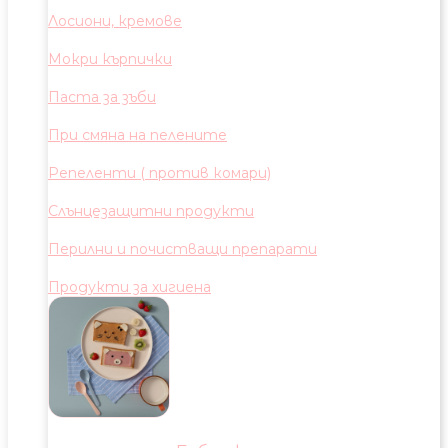
Лосиони, кремове
Мокри кърпички
Паста за зъби
При смяна на пелените
Репеленти ( против комари)
Слънцезащитни продукти
Перилни и почистващи препарати
Продукти за хигиена