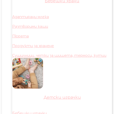
Бебешки храни
Адаптирани млека
Разтворими каши
Пюрета
Продукти за хранене
Сушилници, четки за шишета, термоси, кутии
Детски играчки
Бебешки играчки