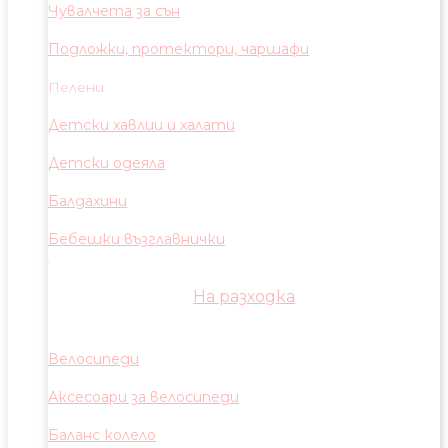
Чувалчета за сън
Подложки, протектори, чаршафи
Пелени
Детски хавлии и халати
Детски одеяла
Балдахини
Бебешки възглавнички
На разходка
Велосипеди
Аксесоари за велосипеди
Баланс колело