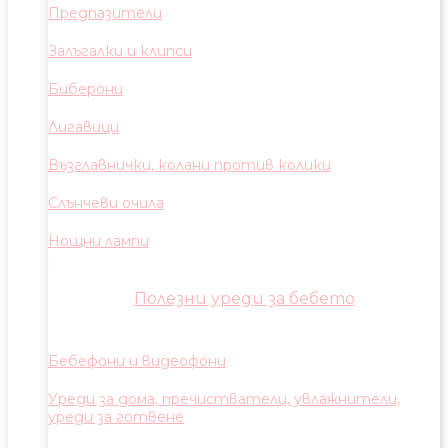
Предпазители
Залъгалки и клипси
Биберони
Лигавици
Възглавнички, колани против колики
Слънчеви очила
Нощни лампи
Полезни уреди за бебето
Бебефони и видеофони
Уреди за дома, пречистватели, увлажнители,
уреди за готвене