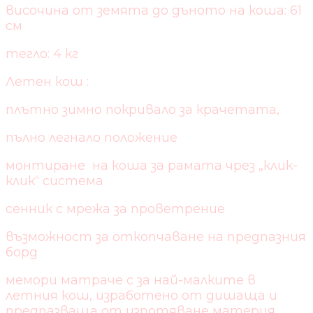
височина от земята до дъното на коша: 61
см
тегло: 4 кг
Летен кош :
плътно зимно покривало за крачетата,
пълно легнало положение
монтиране на коша за рамата чрез „клик-
клик“ система
сенник с мрежа за проветрение
възможност за откопчаване на предпазния
борд
мемори матраче с за най-малките в
летния кош, изработено от дишаща и
предпазваща от изпотяване материя,