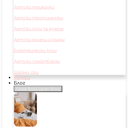
Детски триколки
Детски тротинетки
Детски коли за яздене
Детски ролели и кънки
Електрически коли
Детски скейтборди
Шейни, ски
Услуги
Блог
Close Блог
Open Блог