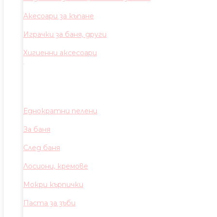
Акесоари за къпане
Играчки за баня, други
Хигиенни аксесоари
Еднократни пелени
За баня
След баня
Лосиони, кремове
Мокри кърпички
Паста за зъби