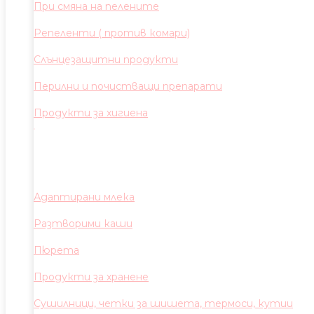
При смяна на пелените
Репеленти ( против комари)
Слънцезащитни продукти
Перилни и почистващи препарати
Продукти за хигиена
Адаптирани млека
Разтворими каши
Пюрета
Продукти за хранене
Сушилници, четки за шишета, термоси, кутии