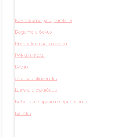
Комплекти за изписване
Бодита и бельо
Ританки и панталони
Рокли и поли
Блузи
Якета и жилетки
Шапки и ръкавици
Бебешки чорапи и чоропогащи
Бански