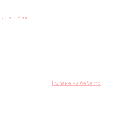
и за готвене
Къпане на бебето