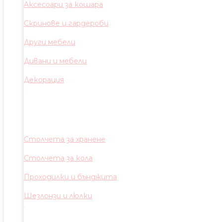
Аксесоари за кошара
Скринове и гардероби
Други мебели
Дивани и мебели
Декорация
Столчета за хранене
Столчета за кола
Проходилки и бънджита
Шезлонзи и люлки