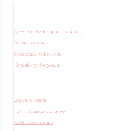
Детски комбинирани колички
Летни колички
Аксесоари за колички
Колички за близнаци
Дървени легла
Трансформиращи легла
Сгъваеми кошари