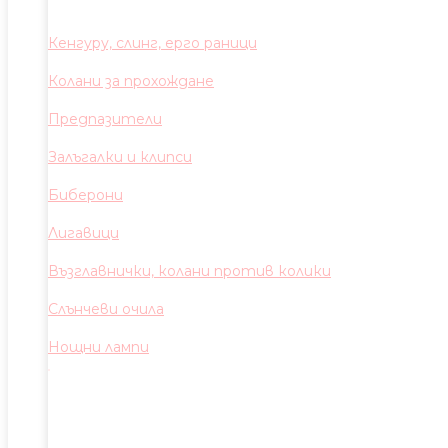
Кенгуру, слинг, ерго раници
Колани за прохождане
Предпазители
Залъгалки и клипси
Биберони
Лигавици
Възглавнички, колани против колики
Слънчеви очила
Нощни лампи