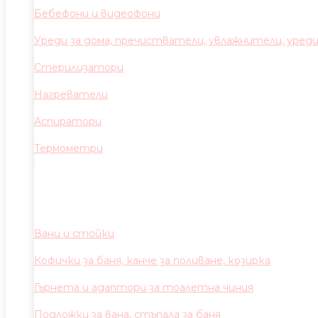
Бебефони и видеофони
Уреди за дома, пречистватели, увлажнители, уред
Стерилизатори
Нагреватели
Аспиратори
Термометри
Вани и стойки
Кофички за баня, канче за поливане, козирка
Гърнета и адаптори за тоалетна чиния
Подложки за вана, стъпала за баня