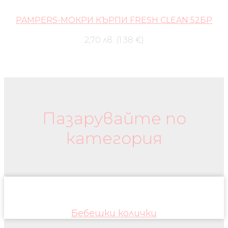
PAMPERS-МОКРИ КЪРПИ FRESH CLEAN 52БР
2,70 лв. (1.38 €)
Бебешки колички и дрехи
Пазарувайте по
категория
Бебешки колички