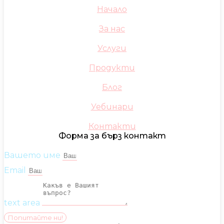
Начало
За нас
Услуги
Продукти
Блог
Уебинари
Контакти
Форма за бърз контакт
Вашето име
Email
text area
Попитайте ни!