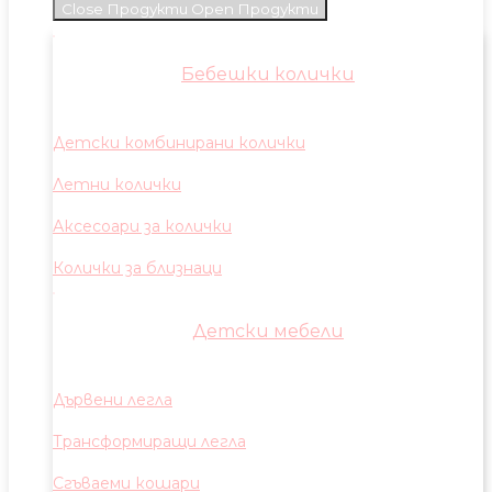
Close Продукти
Open Продукти
Бебешки колички
Детски комбинирани колички
Летни колички
Аксесоари за колички
Колички за близнаци
Детски мебели
Дървени легла
Трансформиращи легла
Сгъваеми кошари