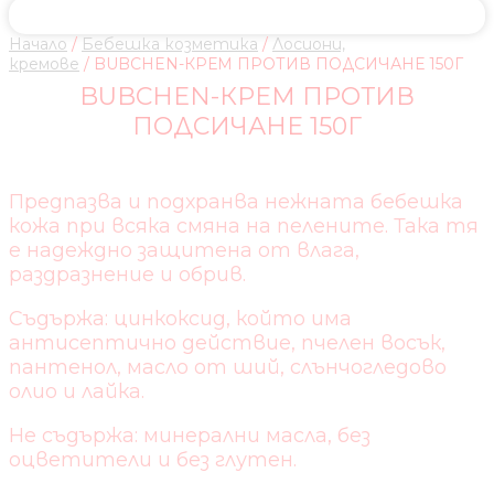
Начало
/
Бебешка козметика
/
Лосиони,
кремове
/ BUBCHEN-КРЕМ ПРОТИВ ПОДСИЧАНЕ 150Г
BUBCHEN-КРЕМ ПРОТИВ
ПОДСИЧАНЕ 150Г
Предпазва и подхранва нежната бебешка
кожа при всяка смяна на пелените. Така тя
е надеждно защитена от влага,
раздразнение и обрив.
Съдържа: цинкоксид, който има
антисептично действие, пчелен восък,
пантенол, масло от ший, слънчогледово
олио и лайка.
Не съдържа: минерални масла, без
оцветители и без глутен.