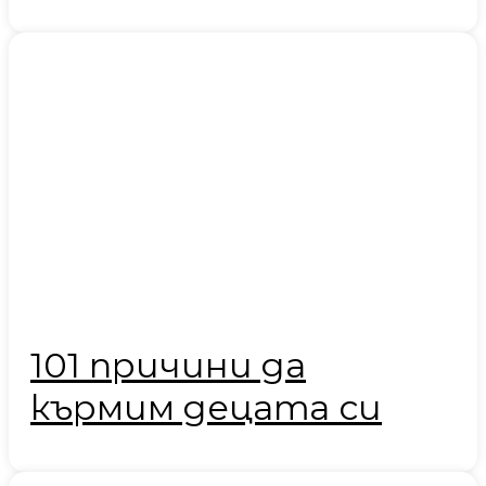
101 причини да
кърмим децата си