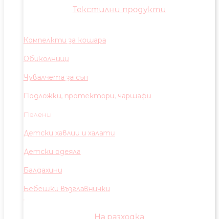
Текстилни продукти
Компелкти за кошара
Обиколници
Чувалчета за сън
Подложки, протектори, чаршафи
Пелени
Детски хавлии и халати
Детски одеяла
Балдахини
Бебешки възглавнички
На разходка