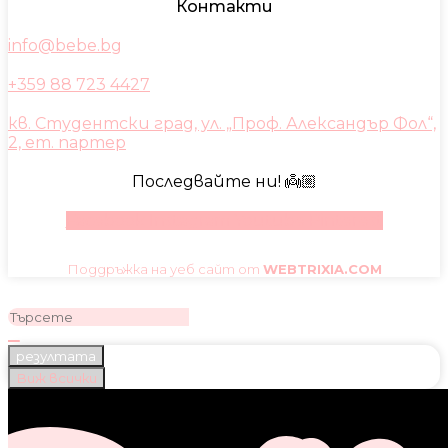
Контакти
info@bebe.bg
+359 88 723 4427
кв. Студентски град, ул. „Проф. Александър Фол“,
2, ет. партер
Последвайте ни! 👼🏼
Facebook
Instagram
Youtube
Pinterest
Поддръжка на уеб сайт от
WEBTRIXIA.COM
резултата
Виж всички