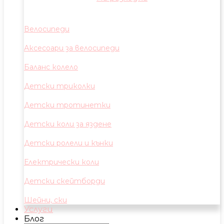
Велосипеди
Аксесоари за велосипеди
Баланс колело
Детски триколки
Детски тротинетки
Детски коли за яздене
Детски ролели и кънки
Електрически коли
Детски скейтборди
Шейни, ски
Услуги
Блог