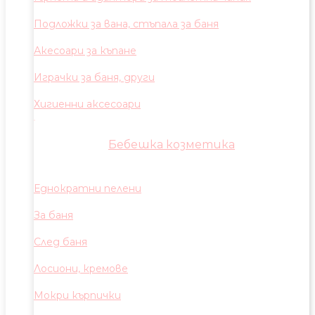
Подложки за вана, стъпала за баня
Акесоари за къпане
Играчки за баня, други
Хигиенни аксесоари
Бебешка козметика
Еднократни пелени
За баня
След баня
Лосиони, кремове
Мокри кърпички