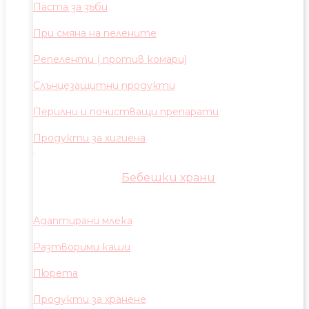
Паста за зъби
При смяна на пелените
Репеленти ( против комари)
Слънцезащитни продукти
Перилни и почистващи препарати
Продукти за хигиена
Бебешки храни
Адаптирани млека
Разтворими каши
Пюрета
Продукти за хранене