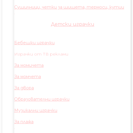
Сушилници, четки за шишета, термоси, кутии
Детски играчки
Бебешки играчки
Играчки от ТВ реклами
За момичета
За момчета
За двора
Образователни играчки
Музикални играчки
За плажа