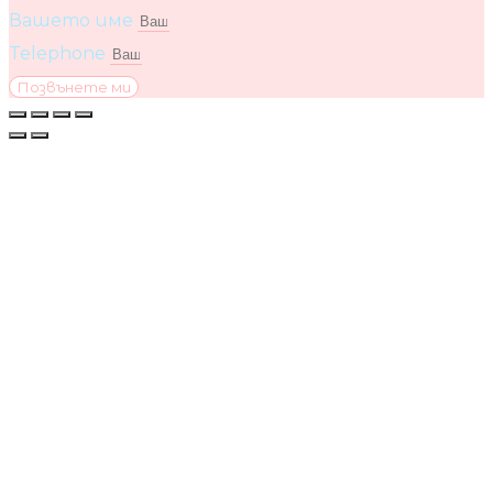
Вашето име
Telephone
Позвънете ми