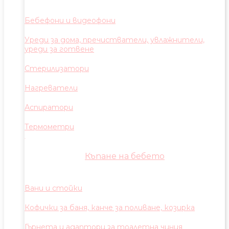
Бебефони и видеофони
Уреди за дома, пречистватели, увлажнители,
уреди за готвене
Стерилизатори
Нагреватели
Аспиратори
Термометри
Къпане на бебето
Вани и стойки
Кофички за баня, канче за поливане, козирка
Гърнета и адаптори за тоалетна чиния