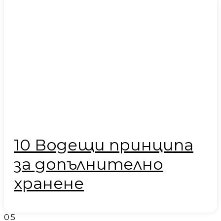
10 Водещи принципа
за допълнително
хранене