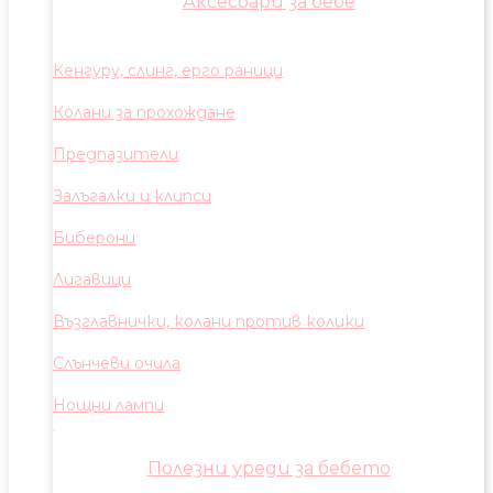
Аксесоари за бебе
Кенгуру, слинг, ерго раници
Колани за прохождане
Предпазители
Залъгалки и клипси
Биберони
Лигавици
Възглавнички, колани против колики
Слънчеви очила
Нощни лампи
Полезни уреди за бебето