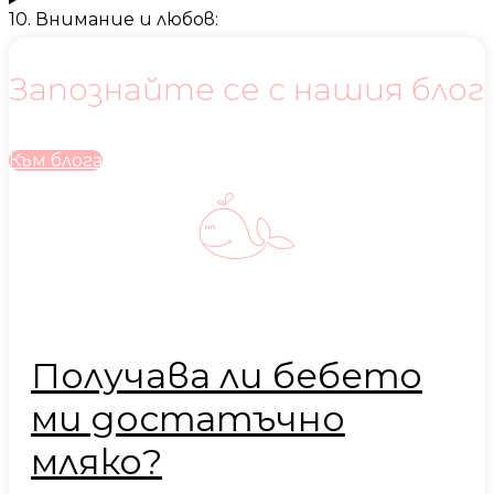
10. Внимание и любов:
Запознайте се с нашия блог
Към блога
Получава ли бебето
ми достатъчно
мляко?