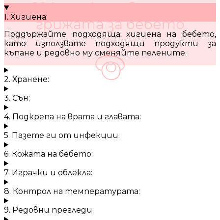
10 кратки съвета за
1. Хигиена:
грижата за бебето
Поддържайте подходяща хигиена на бебето,
като използвате подходящи продукти за
къпане и редовно му сменяйте пелените.
2. Хранене:
3. Сън:
4. Подкрепа на врата и главата:
5. Пазете ги от инфекции:
6. Кожата на бебето:
7. Играчки и облекла:
8. Контрол на температурата:
9. Редовни прегледи: