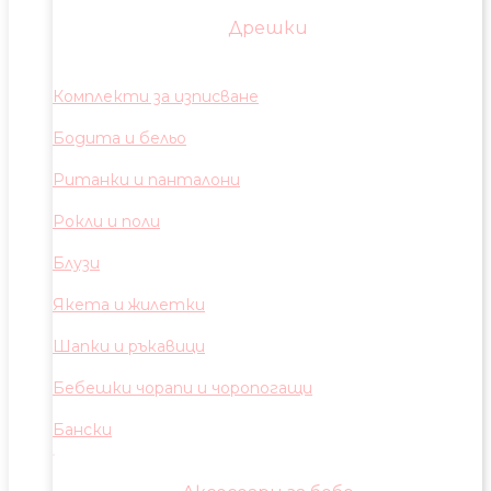
Дрешки
Комплекти за изписване
Бодита и бельо
Ританки и панталони
Рокли и поли
Блузи
Якета и жилетки
Шапки и ръкавици
Бебешки чорапи и чоропогащи
Бански