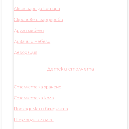
Аксесоари за кошара
Скринове и гардероби
Други мебели
Дивани и мебели
Декорация
Детски столчета
Столчета за хранене
Столчета за кола
Проходилки и бънджита
Шезлонзи и люлки