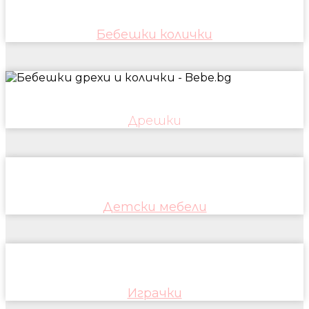
Бебешки колички
Дрешки
Детски мебели
Играчки