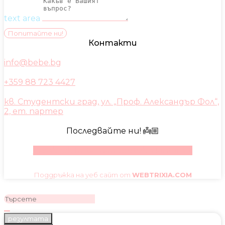
text area
Попитайте ни!
Контакти
info@bebe.bg
+359 88 723 4427
кв. Студентски град, ул. „Проф. Александър Фол“,
2, ет. партер
Последвайте ни! 👼🏼
Facebook
Instagram
Youtube
Pinterest
Поддръжка на уеб сайт от
WEBTRIXIA.COM
резултата