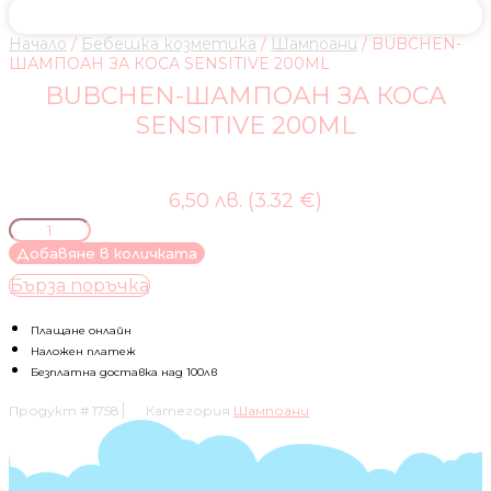
Начало
/
Бебешка козметика
/
Шампоани
/ BUBCHEN-
ШАМПОАН ЗА КОСА SENSITIVE 200ML
BUBCHEN-ШАМПОАН ЗА КОСА
SENSITIVE 200ML
6,50 лв. (3.32 €)
количество
за
Добавяне в количката
BUBCHEN-
Бърза поръчка
ШАМПОАН
ЗА
КОСА
Плащане онлайн
SENSITIVE
Наложен платеж
200ML
Безплатна доставка над 100лв
Продукт #
1758
Категория
Шампоани