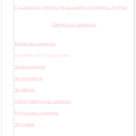
Сушилници, четки за шишета, термоси, кутии
Детски играчки
Бебешки играчки
Играчки от ТВ реклами
За момичета
За момчета
За двора
Образователни играчки
Музикални играчки
За плажа