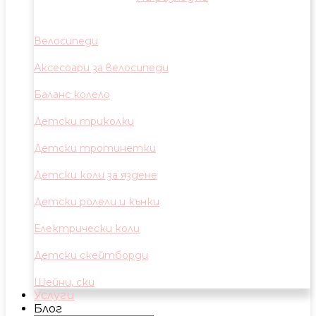
Велосипеди
Аксесоари за велосипеди
Баланс колело
Детски триколки
Детски тротинетки
Детски коли за яздене
Детски ролели и кънки
Електрически коли
Детски скейтборди
Шейни, ски
Услуги
Блог