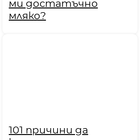
ми достатъчно
мляко?
101 причини да