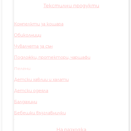
Текстилни продукти
Компелкти за кошара
Обиколници
Чувалчета за сън
Подложки, протектори, чаршафи
Пелени
Детски хавлии и халати
Детски одеяла
Балдахини
Бебешки възглавнички
На разходка