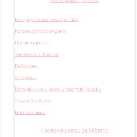
Аксесоари за бебе
Кенгуру, слинг, ерго раници
Колани за прохождане
Предпазители
Залъгалки и клипси
Биберони
Лигавици
Възглавнички, колани против колики
Слънчеви очила
Нощни лампи
Полезни уреди за бебето