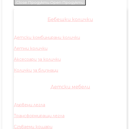
Close Продукти
Open Продукти
Бебешки колички
Детски комбинирани колички
Летни колички
Аксесоари за колички
Колички за близнаци
Детски мебели
Дървени легла
Трансформиращи легла
Сгъваеми кошари