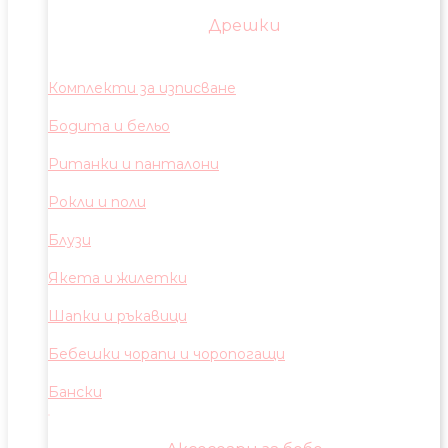
Дрешки
Комплекти за изписване
Бодита и бельо
Ританки и панталони
Рокли и поли
Блузи
Якета и жилетки
Шапки и ръкавици
Бебешки чорапи и чоропогащи
Бански