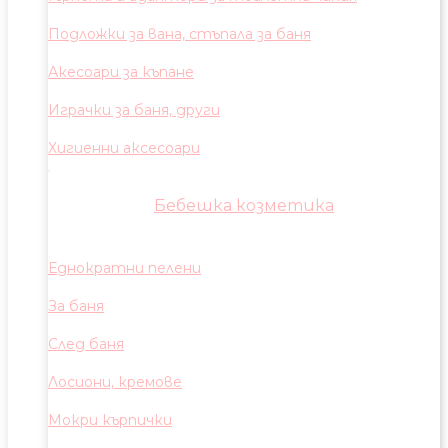
Подложки за вана, стъпала за баня
Акесоари за къпане
Играчки за баня, други
Хигиенни аксесоари
Бебешка козметика
Еднократни пелени
За баня
След баня
Лосиони, кремове
Мокри кърпички