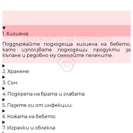
10 кратки съвета за
1. Хигиена:
грижата за бебето
Поддържайте подходяща хигиена на бебето,
като използвате подходящи продукти за
къпане и редовно му сменяйте пелените.
2. Хранене:
3. Сън:
4. Подкрепа на врата и главата:
5. Пазете ги от инфекции:
6. Кожата на бебето:
7. Играчки и облекла: