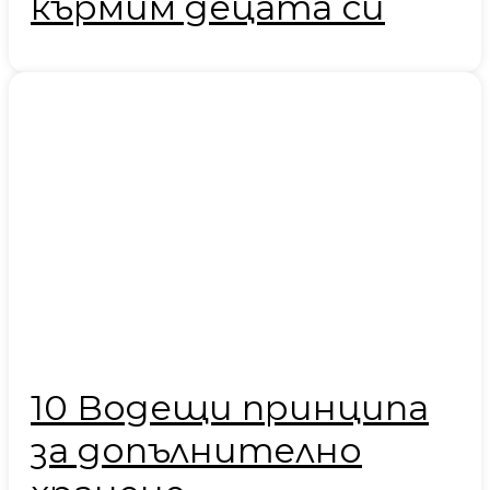
кърмим децата си
10 Водещи принципа
за допълнително