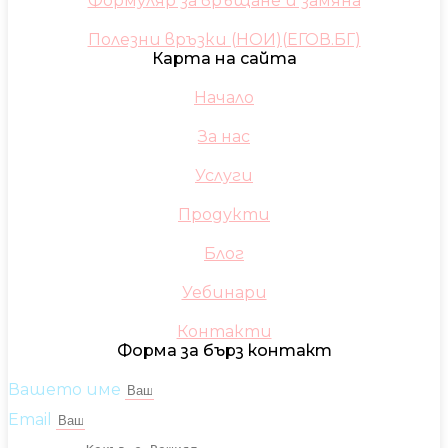
Формуляр за връщане и замяна
Полезни връзки (НОИ)(ЕГОВ.БГ)
Карта на сайта
Начало
За нас
Услуги
Продукти
Блог
Уебинари
Контакти
Форма за бърз контакт
Вашето име
Email