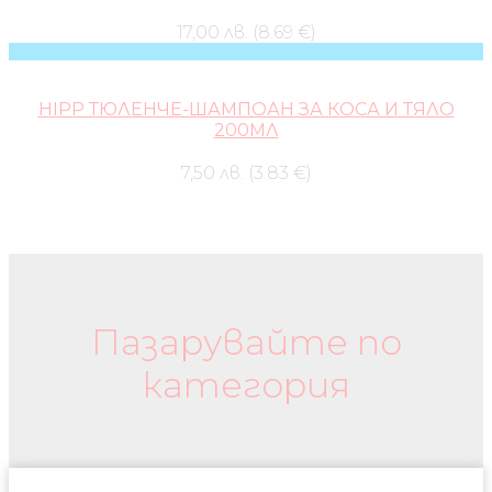
17,00 лв. (8.69 €)
HIPP ТЮЛЕНЧЕ-ШАМПОАН ЗА КОСА И ТЯЛО
200МЛ
7,50 лв. (3.83 €)
Бебешки колички и дрехи
Пазарувайте по
категория