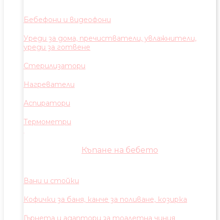
Бебефони и видеофони
Уреди за дома, пречистватели, увлажнители,
уреди за готвене
Стерилизатори
Нагреватели
Аспиратори
Термометри
Къпане на бебето
Вани и стойки
Кофички за баня, канче за поливане, козирка
Гърнета и адаптори за тоалетна чиния