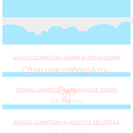
БОЧКО-ШАМПОАН ЛАЙКА И ЛИПА 400МЛ
Свързани продукти
5,30 лв. (2.71 €)
БОЧКО-ШАМПОАН ЛАВАНДУЛА 200МЛ
3,50 лв. (1.79 €)
БОЧКО-ШАМПОАН И ДУШ ГЕЛ 2В1 ЯГОДА