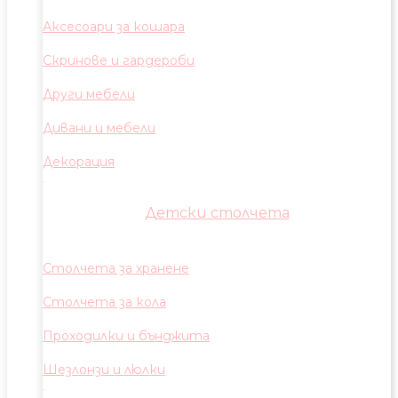
Аксесоари за кошара
Скринове и гардероби
Други мебели
Дивани и мебели
Декорация
Детски столчета
Столчета за хранене
Столчета за кола
Проходилки и бънджита
Шезлонзи и люлки