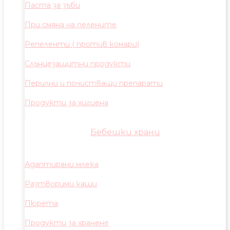
Паста за зъби
При смяна на пелените
Репеленти ( против комари)
Слънцезащитни продукти
Перилни и почистващи препарати
Продукти за хигиена
Бебешки храни
Адаптирани млека
Разтворими каши
Пюрета
Продукти за хранене