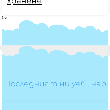
хранене
Последният ни уебинар