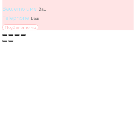
Вашето име
Telephone
Позвънете ми