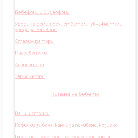
Бебефони и видеофони
Уреди за дома, пречистватели, увлажнители,
уреди за готвене
Стерилизатори
Нагреватели
Аспиратори
Термометри
Къпане на бебето
Вани и стойки
Кофички за баня, канче за поливане, козирка
Гърнета и адаптори за тоалетна чиния