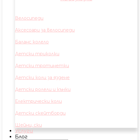
Велосипеди
Аксесоари за велосипеди
Баланс колело
Детски триколки
Детски тротинетки
Детски коли за яздене
Детски ролели и кънки
Електрически коли
Детски скейтборди
Шейни, ски
Услуги
Блог