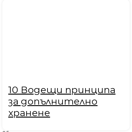
10 Водещи принципа
за допълнително
хранене