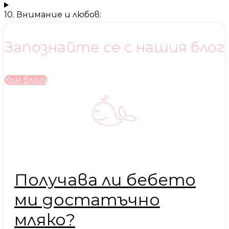
10. Внимание и любов:
Запознайте се с нашия блог
Към блога
Получава ли бебето
ми достатъчно
мляко?