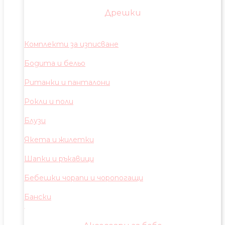
Дрешки
Комплекти за изписване
Бодита и бельо
Ританки и панталони
Рокли и поли
Блузи
Якета и жилетки
Шапки и ръкавици
Бебешки чорапи и чоропогащи
Бански