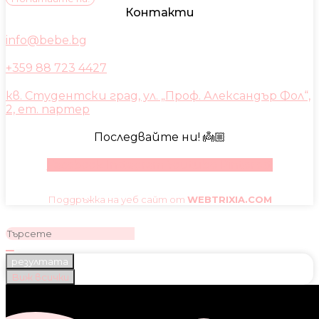
Контакти
info@bebe.bg
+359 88 723 4427
кв. Студентски град, ул. „Проф. Александър Фол“,
2, ет. партер
Последвайте ни! 👼🏼
Facebook
Instagram
Youtube
Pinterest
Поддръжка на уеб сайт от
WEBTRIXIA.COM
резултата
Виж всички