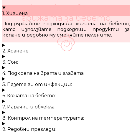
10 кратки съвета за
1. Хигиена:
грижата за бебето
Поддържайте подходяща хигиена на бебето,
като използвате подходящи продукти за
къпане и редовно му сменяйте пелените.
2. Хранене:
3. Сън:
4. Подкрепа на врата и главата:
5. Пазете ги от инфекции:
6. Кожата на бебето:
7. Играчки и облекла:
8. Контрол на температурата:
9. Редовни прегледи: