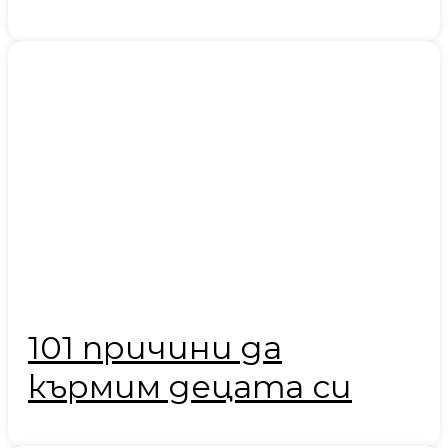
101 причини да
кърмим децата си