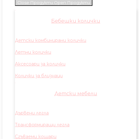
Close Продукти
Open Продукти
Бебешки колички
Детски комбинирани колички
Летни колички
Аксесоари за колички
Колички за близнаци
Детски мебели
Дървени легла
Трансформиращи легла
Сгъваеми кошари