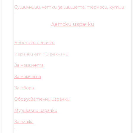
Сушилници, четки за шишета, термоси, кутии
Детски играчки
Бебешки играчки
Играчки от ТВ реклами
За момичета
За момчета
За двора
Образователни играчки
Музикални играчки
За плажа