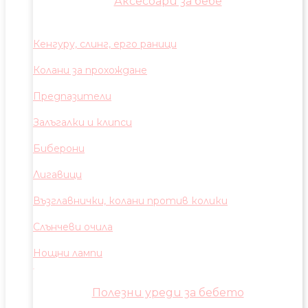
Аксесоари за бебе
Кенгуру, слинг, ерго раници
Колани за прохождане
Предпазители
Залъгалки и клипси
Биберони
Лигавици
Възглавнички, колани против колики
Слънчеви очила
Нощни лампи
Полезни уреди за бебето