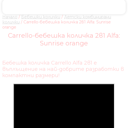
Начало
/
Бебешки колички
/
Детски комбинирани
колички
/ Carrello-бебешка количка 2в1 Alfa: Sunrise
orange
Carrello-бебешка количка 2в1 Alfa:
Sunrise orange
Бебешка количка Carrello Alfa 2в1 е
въплъщение на най-добрите разработки в
компактни размери!