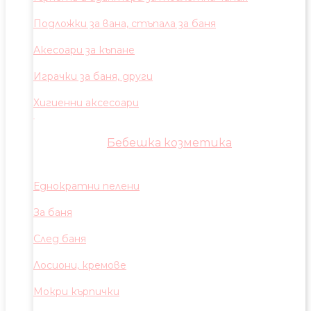
Подложки за вана, стъпала за баня
Акесоари за къпане
Играчки за баня, други
Хигиенни аксесоари
Бебешка козметика
Еднократни пелени
За баня
След баня
Лосиони, кремове
Мокри кърпички