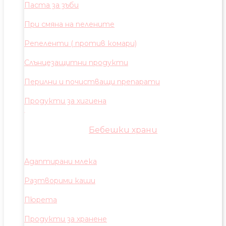
Паста за зъби
При смяна на пелените
Репеленти ( против комари)
Слънцезащитни продукти
Перилни и почистващи препарати
Продукти за хигиена
Бебешки храни
Адаптирани млека
Разтворими каши
Пюрета
Продукти за хранене