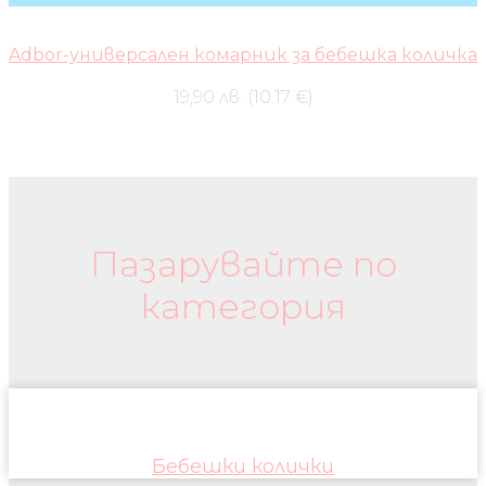
Adbor-универсален комарник за бебешка количка
19,90 лв. (10.17 €)
Бебешки колички и дрехи
Пазарувайте по
категория
Бебешки колички