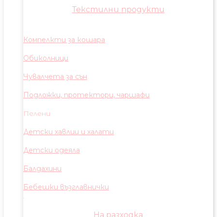
Текстилни продукти
Компелкти за кошара
Обиколници
Чувалчета за сън
Подложки, протектори, чаршафи
Пелени
Детски хавлии и халати
Детски одеяла
Балдахини
Бебешки възглавнички
На разходка