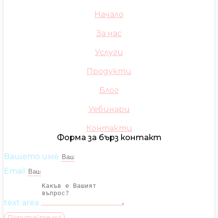
Начало
За нас
Услуги
Продукти
Блог
Уебинари
Контакти
Форма за бърз контакт
Вашето име
Email
text area
Попитайте ни!