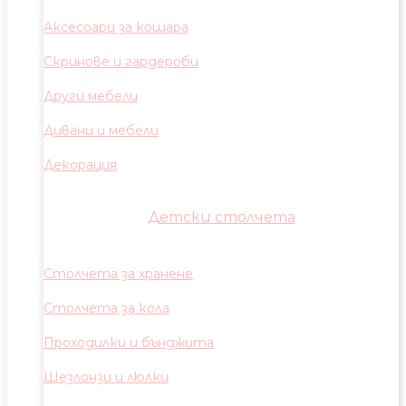
Аксесоари за кошара
Скринове и гардероби
Други мебели
Дивани и мебели
Декорация
Детски столчета
Столчета за хранене
Столчета за кола
Проходилки и бънджита
Шезлонзи и люлки