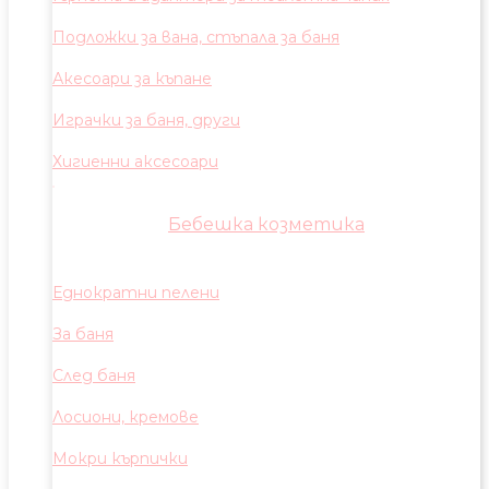
Подложки за вана, стъпала за баня
Акесоари за къпане
Играчки за баня, други
Хигиенни аксесоари
Бебешка козметика
Еднократни пелени
За баня
След баня
Лосиони, кремове
Мокри кърпички