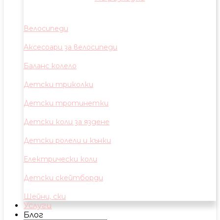
Велосипеди
Аксесоари за велосипеди
Баланс колело
Детски триколки
Детски тротинетки
Детски коли за яздене
Детски ролели и кънки
Електрически коли
Детски скейтборди
Шейни, ски
Услуги
Блог