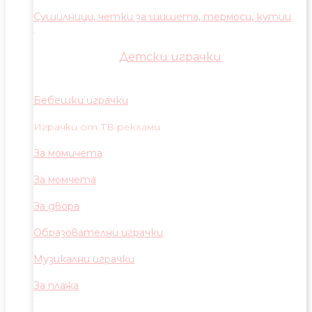
Сушилници, четки за шишета, термоси, кутии
Детски играчки
Бебешки играчки
Играчки от ТВ реклами
За момичета
За момчета
За двора
Образователни играчки
Музикални играчки
За плажа