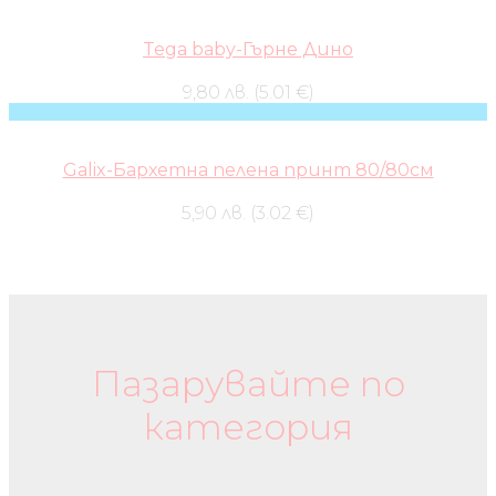
Tega baby-Гърне Дино
9,80 лв. (5.01 €)
Galix-Бархетна пелена принт 80/80см
5,90 лв. (3.02 €)
Бебешки колички и дрехи
Пазарувайте по
категория