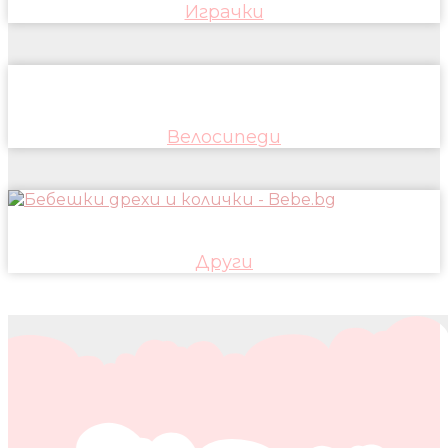
Играчки
Велосипеди
Други