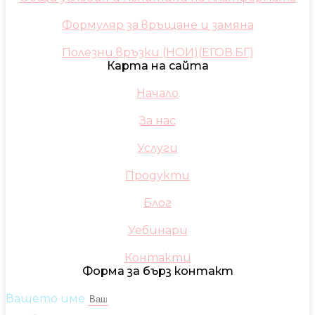
Формуляр за връщане и замяна
Полезни връзки (НОИ)(ЕГОВ.БГ)
Карта на сайта
Начало
За нас
Услуги
Продукти
Блог
Уебинари
Контакти
Форма за бърз контакт
Вашето име