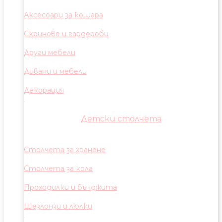
Аксесоари за кошара
Скринове и гардероби
Други мебели
Дивани и мебели
Декорация
Детски столчета
Столчета за хранене
Столчета за кола
Проходилки и бънджита
Шезлонзи и люлки