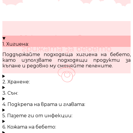
10 кратки съвета за
1. Хигиена:
грижата за бебето
Поддържайте подходяща хигиена на бебето,
като използвате подходящи продукти за
къпане и редовно му сменяйте пелените.
2. Хранене:
3. Сън:
4. Подкрепа на врата и главата:
5. Пазете ги от инфекции:
6. Кожата на бебето: