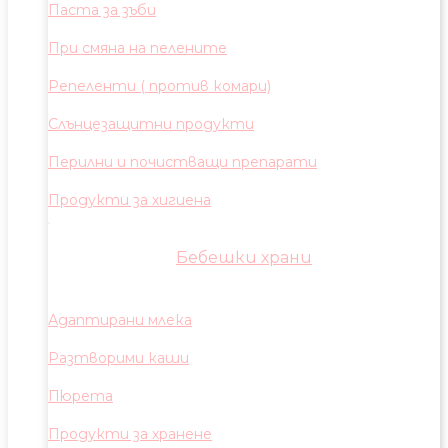
Паста за зъби
При смяна на пелените
Репеленти ( против комари)
Слънцезащитни продукти
Перилни и почистващи препарати
Продукти за хигиена
Бебешки храни
Адаптирани млека
Разтворими каши
Пюрета
Продукти за хранене