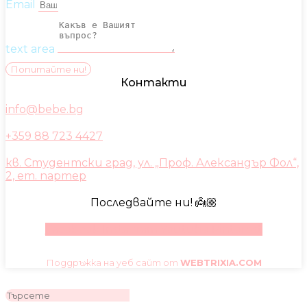
Email
text area
Попитайте ни!
Контакти
info@bebe.bg
+359 88 723 4427
кв. Студентски град, ул. „Проф. Александър Фол“,
2, ет. партер
Последвайте ни! 👼🏼
Facebook
Instagram
Youtube
Pinterest
Поддръжка на уеб сайт от
WEBTRIXIA.COM