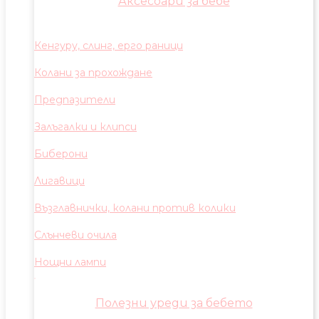
Аксесоари за бебе
Кенгуру, слинг, ерго раници
Колани за прохождане
Предпазители
Залъгалки и клипси
Биберони
Лигавици
Възглавнички, колани против колики
Слънчеви очила
Нощни лампи
Полезни уреди за бебето