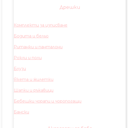
Дрешки
Комплекти за изписване
Бодита и бельо
Ританки и панталони
Рокли и поли
Блузи
Якета и жилетки
Шапки и ръкавици
Бебешки чорапи и чоропогащи
Бански