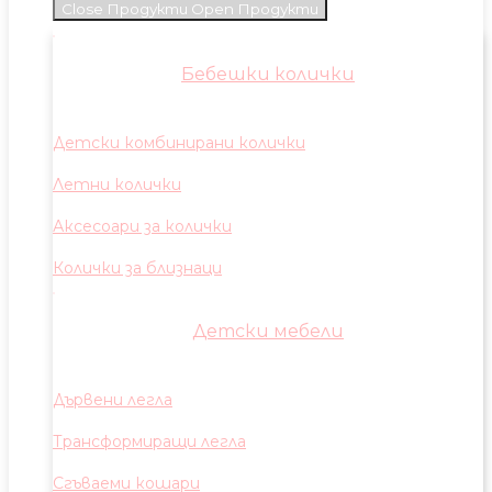
Close Продукти
Open Продукти
Бебешки колички
Детски комбинирани колички
Летни колички
Аксесоари за колички
Колички за близнаци
Детски мебели
Дървени легла
Трансформиращи легла
Сгъваеми кошари