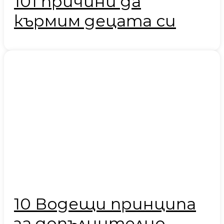
101 причини да
кърмим децата си
10 Водещи принципа
за допълнително