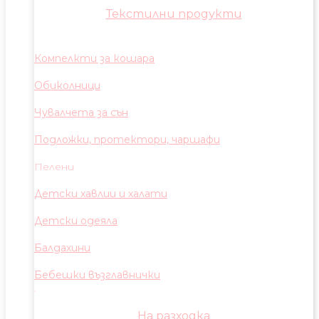
Текстилни продукти
Компелкти за кошара
Обиколници
Чувалчета за сън
Подложки, протектори, чаршафи
Пелени
Детски хавлии и халати
Детски одеяла
Балдахини
Бебешки възглавнички
На разходка