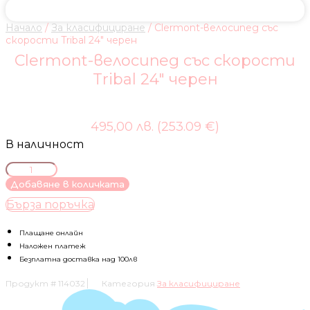
Начало
/
За класифициране
/ Clermont-велосипед със
скорости Tribal 24″ черен
Clermont-велосипед със скорости
Tribal 24″ черен
495,00 лв. (253.09 €)
В наличност
количество
за
Добавяне в количката
Clermont-
Бърза поръчка
велосипед
със
скорости
Плащане онлайн
Tribal
Наложен платеж
24"
Безплатна доставка над 100лв
черен
Продукт #
114032
Категория
За класифициране