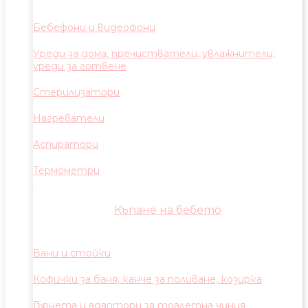
Бебефони и видеофони
Уреди за дома, пречистватели, увлажнители,
уреди за готвене
Стерилизатори
Нагреватели
Аспиратори
Термометри
Къпане на бебето
Вани и стойки
Кофички за баня, канче за поливане, козирка
Гърнета и адаптори за тоалетна чиния