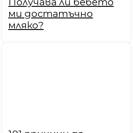
Получава ли бебето
ми достатъчно
мляко?