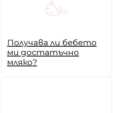
Получава ли бебето
ми достатъчно
мляко?