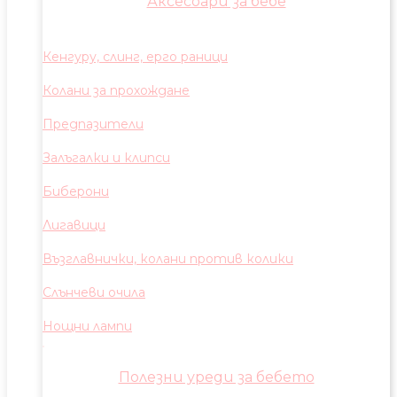
Аксесоари за бебе
Кенгуру, слинг, ерго раници
Колани за прохождане
Предпазители
Залъгалки и клипси
Биберони
Лигавици
Възглавнички, колани против колики
Слънчеви очила
Нощни лампи
Полезни уреди за бебето