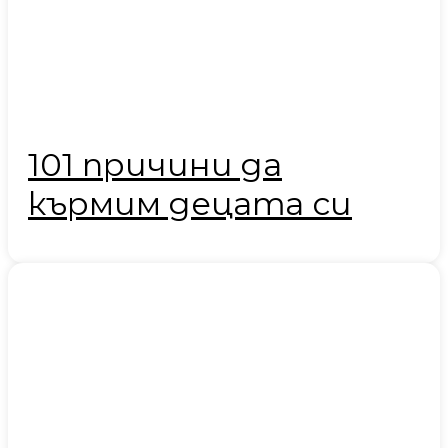
101 причини да
кърмим децата си