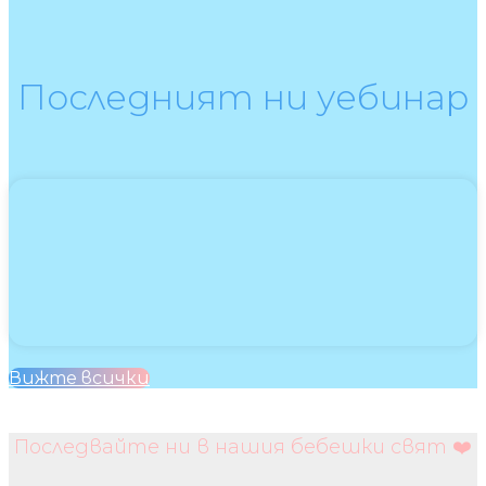
Последният ни уебинар
Вижте всички
Последвайте ни в нашия бебешки свят ❤️