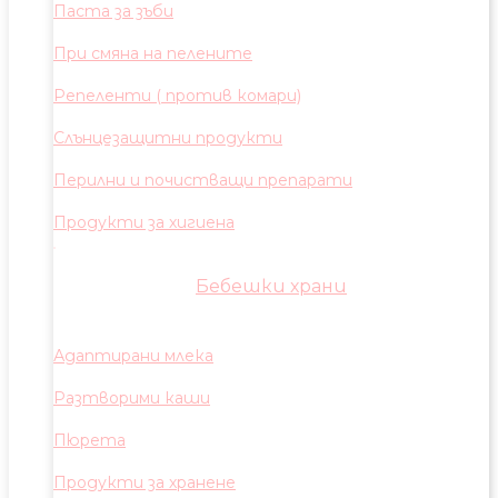
Паста за зъби
При смяна на пелените
Репеленти ( против комари)
Слънцезащитни продукти
Перилни и почистващи препарати
Продукти за хигиена
Бебешки храни
Адаптирани млека
Разтворими каши
Пюрета
Продукти за хранене