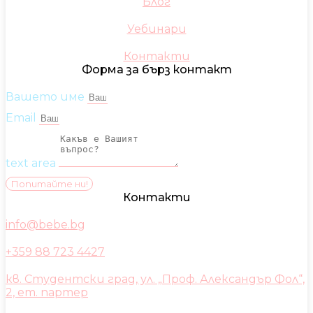
Блог
Уебинари
Контакти
Форма за бърз контакт
Вашето име
Email
text area
Попитайте ни!
Контакти
info@bebe.bg
+359 88 723 4427
кв. Студентски град, ул. „Проф. Александър Фол“,
2, ет. партер