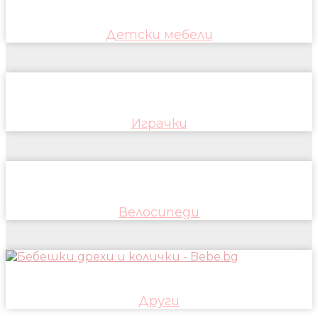
Детски мебели
Играчки
Велосипеди
Други