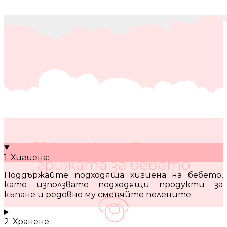
10 кратки съвета за
1. Хигиена:
грижата за бебето
Поддържайте подходяща хигиена на бебето,
като използвате подходящи продукти за
къпане и редовно му сменяйте пелените.
2. Хранене: