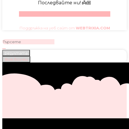
Последвайте ни! 👼🏼
Facebook
Instagram
Youtube
Pinterest
Поддръжка на уеб сайт от
WEBTRIXIA.COM
резултата
Виж всички