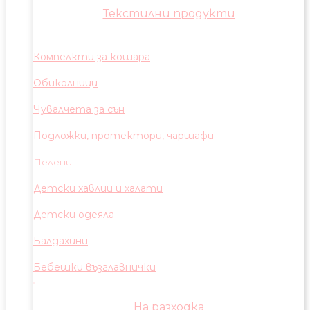
Текстилни продукти
Компелкти за кошара
Обиколници
Чувалчета за сън
Подложки, протектори, чаршафи
Пелени
Детски хавлии и халати
Детски одеяла
Балдахини
Бебешки възглавнички
На разходка