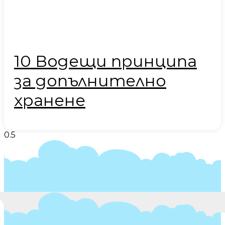
10 Водещи принципа
за допълнително
хранене