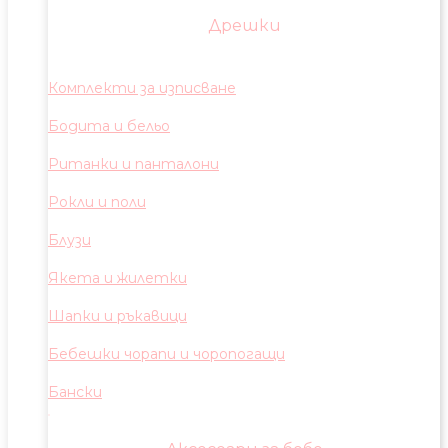
Дрешки
Комплекти за изписване
Бодита и бельо
Ританки и панталони
Рокли и поли
Блузи
Якета и жилетки
Шапки и ръкавици
Бебешки чорапи и чоропогащи
Бански