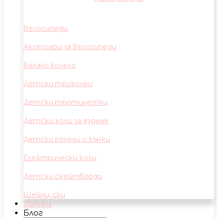
Велосипеди
Аксесоари за велосипеди
Баланс колело
Детски триколки
Детски тротинетки
Детски коли за яздене
Детски ролели и кънки
Електрически коли
Детски скейтборди
Шейни, ски
Услуги
Блог