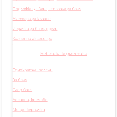
Подложки за вана, стъпала за баня
Акесоари за къпане
Играчки за баня, други
Хигиенни аксесоари
Бебешка козметика
Еднократни пелени
За баня
След баня
Лосиони, кремове
Мокри кърпички