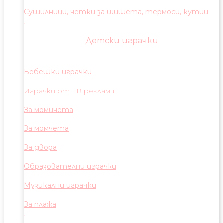
Сушилници, четки за шишета, термоси, кутии
Детски играчки
Бебешки играчки
Играчки от ТВ реклами
За момичета
За момчета
За двора
Образователни играчки
Музикални играчки
За плажа