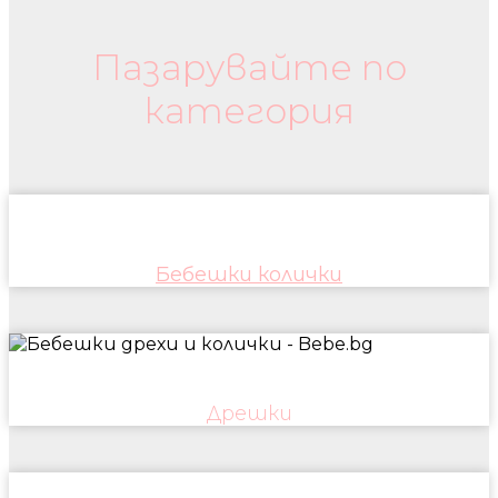
Пазарувайте по
категория
Бебешки колички
Дрешки