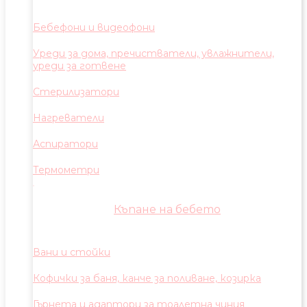
Бебефони и видеофони
Уреди за дома, пречистватели, увлажнители,
уреди за готвене
Стерилизатори
Нагреватели
Аспиратори
Термометри
Къпане на бебето
Вани и стойки
Кофички за баня, канче за поливане, козирка
Гърнета и адаптори за тоалетна чиния