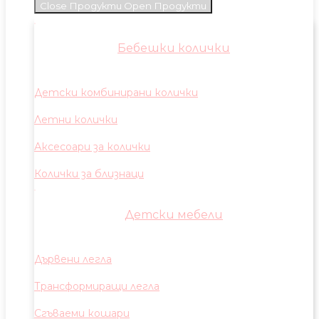
Close Продукти
Open Продукти
Бебешки колички
Детски комбинирани колички
Летни колички
Аксесоари за колички
Колички за близнаци
Детски мебели
Дървени легла
Трансформиращи легла
Сгъваеми кошари