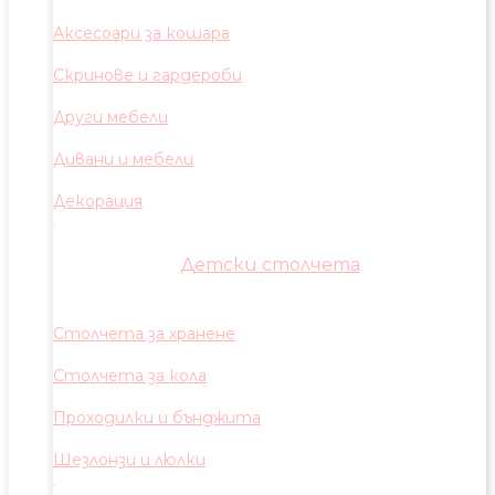
Аксесоари за кошара
Скринове и гардероби
Други мебели
Дивани и мебели
Декорация
Детски столчета
Столчета за хранене
Столчета за кола
Проходилки и бънджита
Шезлонзи и люлки