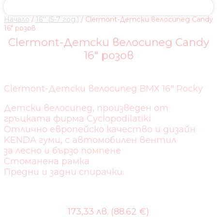
Начало
/
16'' (5-7 год.)
/ Clermont-Детски велосипед Candy
16″ розов
Clermont-Детски велосипед Candy
16″ розов
Clermont-Детски велосипед BMX 16″ Rocky
Детски велосипед, произведен от
гръцката фирма Cyclopodilatiki
Отлично европейско качество и дизайн
KENDA гуми, с автомобилен вентил
за лесно и бързо помпене
Стоманена рамка
Предни и задни спирачки.
173,33 лв. (88.62 €)