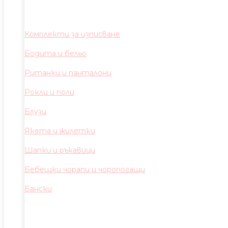
Комплекти за изписване
Бодита и бельо
Ританки и панталони
Рокли и поли
Блузи
Якета и жилетки
Шапки и ръкавици
Бебешки чорапи и чоропогащи
Бански