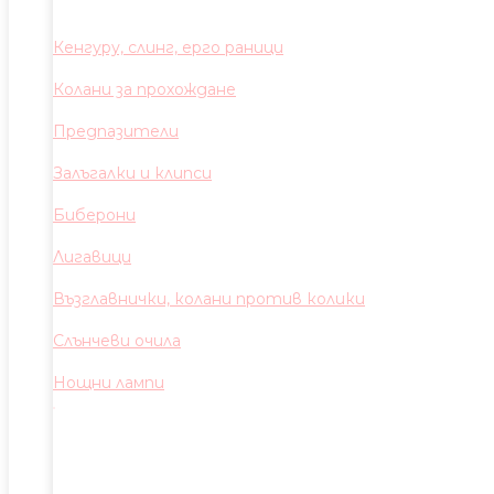
Кенгуру, слинг, ерго раници
Колани за прохождане
Предпазители
Залъгалки и клипси
Биберони
Лигавици
Възглавнички, колани против колики
Слънчеви очила
Нощни лампи