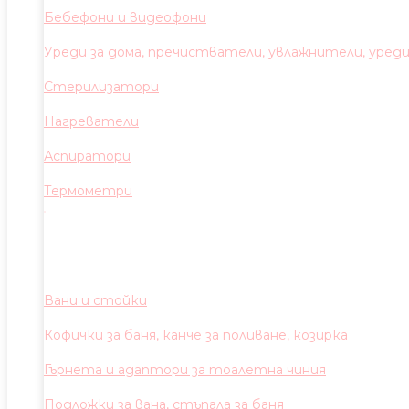
Бебефони и видеофони
Уреди за дома, пречистватели, увлажнители, уред
Стерилизатори
Нагреватели
Аспиратори
Термометри
Вани и стойки
Кофички за баня, канче за поливане, козирка
Гърнета и адаптори за тоалетна чиния
Подложки за вана, стъпала за баня