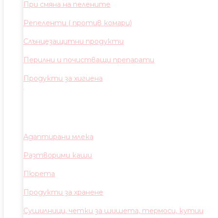
При смяна на пелените
Репеленти ( против комари)
Слънцезащитни продукти
Перилни и почистващи препарати
Продукти за хигиена
Адаптирани млека
Разтворими каши
Пюрета
Продукти за хранене
Сушилници, четки за шишета, термоси, кутии