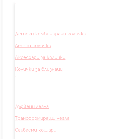
Детски комбинирани колички
Летни колички
Аксесоари за колички
Колички за близнаци
Дървени легла
Трансформиращи легла
Сгъваеми кошари