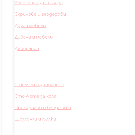
Аксесоари за кошара
Скринове и гардероби
Други мебели
Дивани и мебели
Декорация
Столчета за хранене
Столчета за кола
Проходилки и бънджита
Шезлонзи и люлки