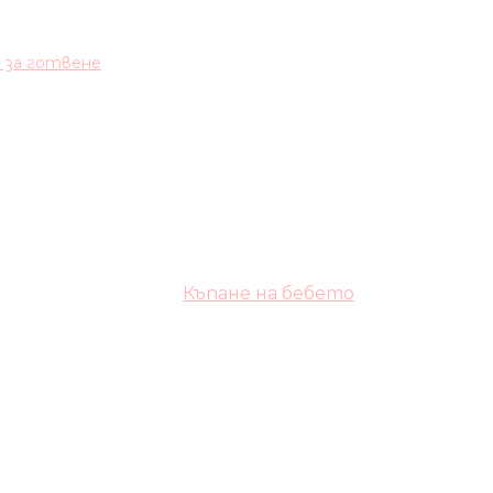
и за готвене
Къпане на бебето