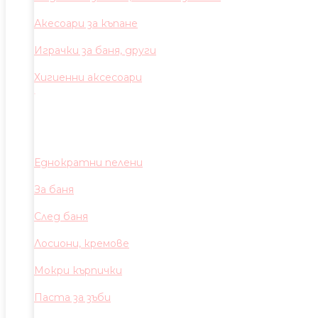
Акесоари за къпане
Играчки за баня, други
Хигиенни аксесоари
Еднократни пелени
За баня
След баня
Лосиони, кремове
Мокри кърпички
Паста за зъби