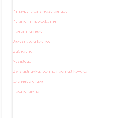
Кенгуру, слинг, ерго раници
Колани за прохождане
Предпазители
Залъгалки и клипси
Биберони
Лигавици
Възглавнички, колани против колики
Слънчеви очила
Нощни лампи