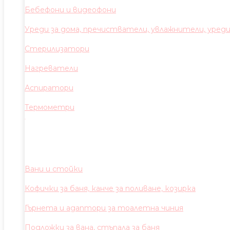
Бебефони и видеофони
Уреди за дома, пречистватели, увлажнители, уред
Стерилизатори
Нагреватели
Аспиратори
Термометри
Вани и стойки
Кофички за баня, канче за поливане, козирка
Гърнета и адаптори за тоалетна чиния
Подложки за вана, стъпала за баня