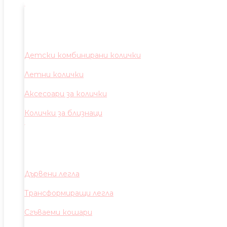
Детски комбинирани колички
Летни колички
Аксесоари за колички
Колички за близнаци
Дървени легла
Трансформиращи легла
Сгъваеми кошари