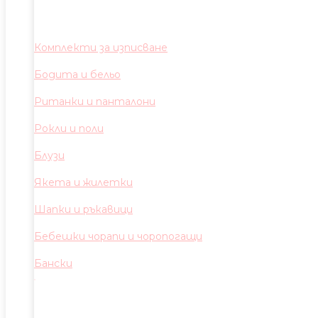
Комплекти за изписване
Бодита и бельо
Ританки и панталони
Рокли и поли
Блузи
Якета и жилетки
Шапки и ръкавици
Бебешки чорапи и чоропогащи
Бански