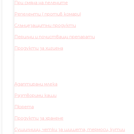
При смяна на пелените
Репеленти ( против комари)
Слънцезащитни продукти
Перилни и почистващи препарати
Продукти за хигиена
Адаптирани млека
Разтворими каши
Пюрета
Продукти за хранене
Сушилници, четки за шишета, термоси, кутии