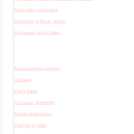
Акесоари за къпане
Играчки за баня, други
Хигиенни аксесоари
Еднократни пелени
За баня
След баня
Лосиони, кремове
Мокри кърпички
Паста за зъби