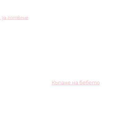
и за готвене
Къпане на бебето