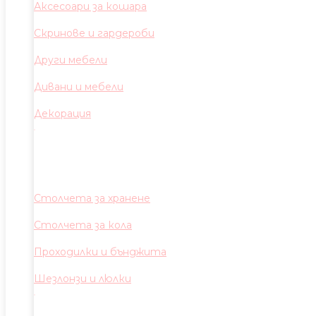
Аксесоари за кошара
Скринове и гардероби
Други мебели
Дивани и мебели
Декорация
Столчета за хранене
Столчета за кола
Проходилки и бънджита
Шезлонзи и люлки