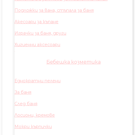
Подложки за вана, стъпала за баня
Акесоари за къпане
Играчки за баня, други
Хигиенни аксесоари
Бебешка козметика
Еднократни пелени
За баня
След баня
Лосиони, кремове
Мокри кърпички