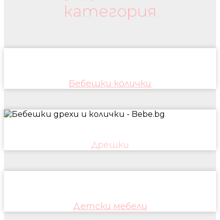
категория
Бебешки колички
Дрешки
Детски мебели