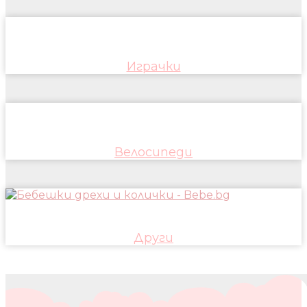
Играчки
Велосипеди
Други