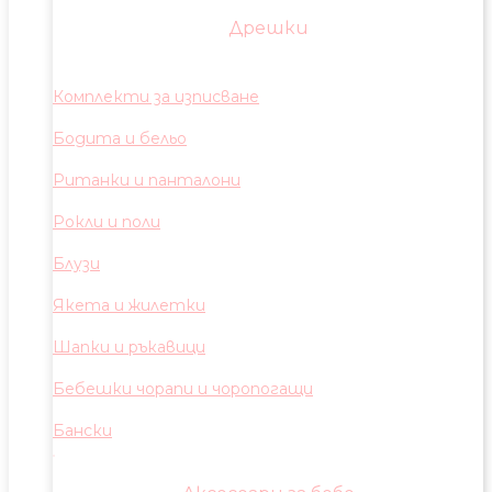
Дрешки
Комплекти за изписване
Бодита и бельо
Ританки и панталони
Рокли и поли
Блузи
Якета и жилетки
Шапки и ръкавици
Бебешки чорапи и чоропогащи
Бански