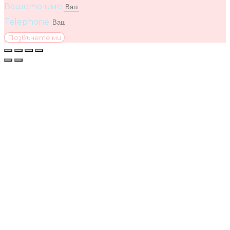
Вашето име
Telephone
Позвънете ми