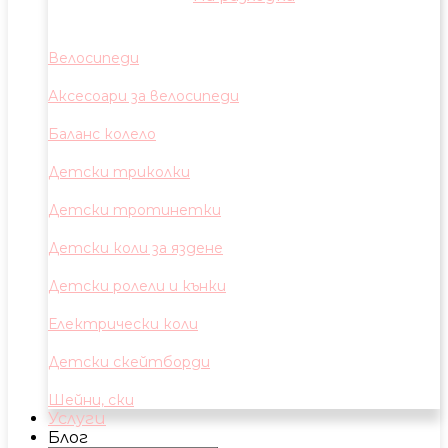
Велосипеди
Аксесоари за велосипеди
Баланс колело
Детски триколки
Детски тротинетки
Детски коли за яздене
Детски ролели и кънки
Електрически коли
Детски скейтборди
Шейни, ски
Услуги
Блог