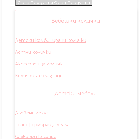
Close Продукти
Open Продукти
Бебешки колички
Детски комбинирани колички
Летни колички
Аксесоари за колички
Колички за близнаци
Детски мебели
Дървени легла
Трансформиращи легла
Сгъваеми кошари