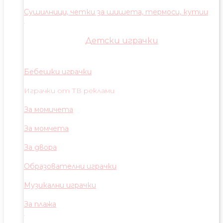
Сушилници, четки за шишета, термоси, кутии
Детски играчки
Бебешки играчки
Играчки от ТВ реклами
За момичета
За момчета
За двора
Образователни играчки
Музикални играчки
За плажа