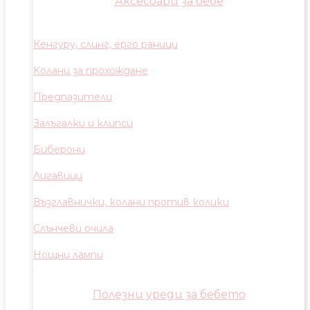
Аксесоари за бебе
Кенгуру, слинг, ерго раници
Колани за прохождане
Предпазители
Залъгалки и клипси
Биберони
Лигавици
Възглавнички, колани против колики
Слънчеви очила
Нощни лампи
Полезни уреди за бебето