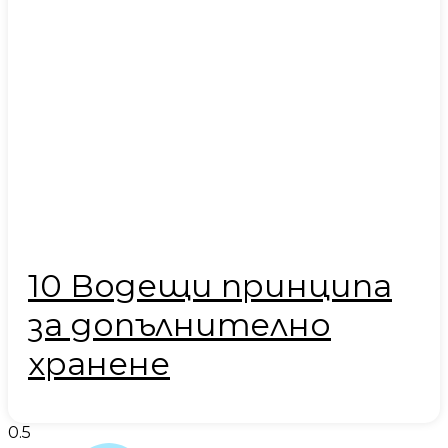
10 Водещи принципа
за допълнително
хранене