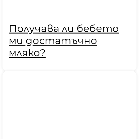
Получава ли бебето
ми достатъчно
мляко?