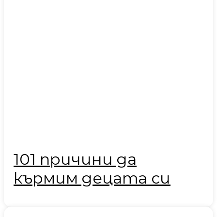
101 причини да
кърмим децата си