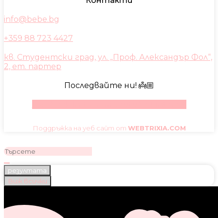
Контакти
info@bebe.bg
+359 88 723 4427
кв. Студентски град, ул. „Проф. Александър Фол“,
2, ет. партер
Последвайте ни! 👼🏼
Facebook
Instagram
Youtube
Pinterest
Поддръжка на уеб сайт от
WEBTRIXIA.COM
резултата
Виж всички