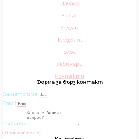
Начало
За нас
Услуги
Продукти
Блог
Уебинари
Контакти
Форма за бърз контакт
Вашето име
Email
text area
Попитайте ни!