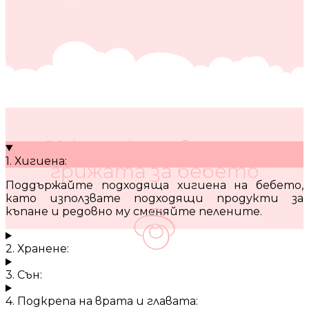
10 кратки съвета за
1. Хигиена:
грижата за бебето
Поддържайте подходяща хигиена на бебето,
като използвате подходящи продукти за
къпане и редовно му сменяйте пелените.
2. Хранене:
3. Сън:
4. Подкрепа на врата и главата: