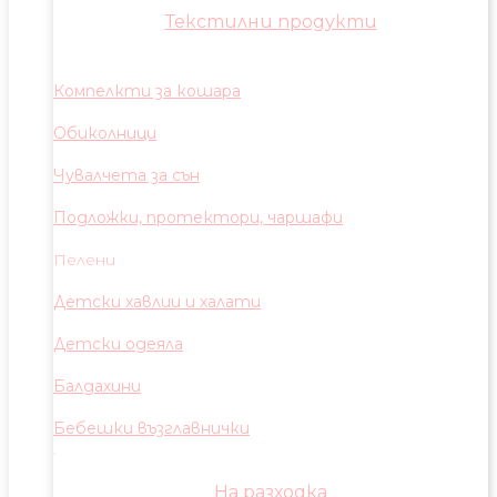
Текстилни продукти
Компелкти за кошара
Обиколници
Чувалчета за сън
Подложки, протектори, чаршафи
Пелени
Детски хавлии и халати
Детски одеяла
Балдахини
Бебешки възглавнички
На разходка