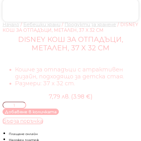
Начало
/
Бебешки храни
/
Продукти за хранене
/ DISNEY
КОШ ЗА ОТПАДЪЦИ, МЕТАЛЕН, 37 X 32 CM
DISNEY КОШ ЗА ОТПАДЪЦИ,
МЕТАЛЕН, 37 X 32 CM
Кошче за отпадъци с атрактивен
дизайн, подходящо за детска стая.
Размери: 37 x 32 cm.
7,79 лв. (3.98 €)
количество
за
Добавяне в количката
DISNEY
Бърза поръчка
КОШ
ЗА
ОТПАДЪЦИ,
Плащане онлайн
МЕТАЛЕН,
Наложен платеж