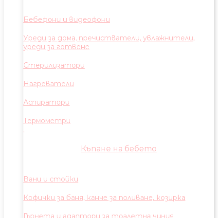
Бебефони и видеофони
Уреди за дома, пречистватели, увлажнители,
уреди за готвене
Стерилизатори
Нагреватели
Аспиратори
Термометри
Къпане на бебето
Вани и стойки
Кофички за баня, канче за поливане, козирка
Гърнета и адаптори за тоалетна чиния