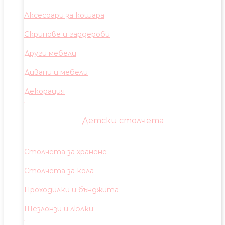
Аксесоари за кошара
Скринове и гардероби
Други мебели
Дивани и мебели
Декорация
Детски столчета
Столчета за хранене
Столчета за кола
Проходилки и бънджита
Шезлонзи и люлки