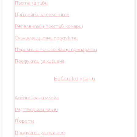
Паста за зъби
При смяна на пелените
Репеленти ( против комари)
Слънцезащитни продукти
Перилни и почистващи препарати
Продукти за хигиена
Бебешки храни
Адаптирани млека
Разтворими каши
Пюрета
Продукти за хранене