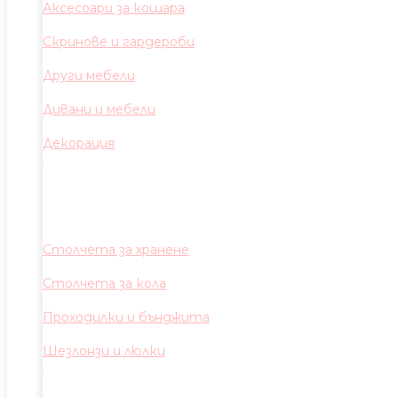
Аксесоари за кошара
Скринове и гардероби
Други мебели
Дивани и мебели
Декорация
Столчета за хранене
Столчета за кола
Проходилки и бънджита
Шезлонзи и люлки