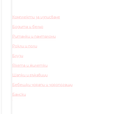
Комплекти за изписване
Бодита и бельо
Ританки и панталони
Рокли и поли
Блузи
Якета и жилетки
Шапки и ръкавици
Бебешки чорапи и чоропогащи
Бански