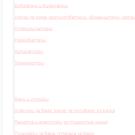
Бебефони и видеофони
Уреди за дома, пречистватели, увлажнители, уред
Стерилизатори
Нагреватели
Аспиратори
Термометри
Вани и стойки
Кофички за баня, канче за поливане, козирка
Гърнета и адаптори за тоалетна чиния
Подложки за вана, стъпала за баня