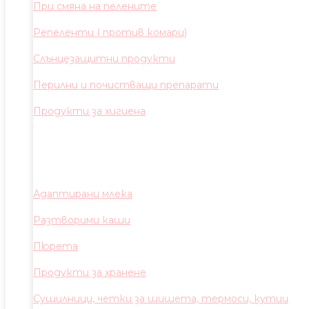
При смяна на пелените
Репеленти ( против комари)
Слънцезащитни продукти
Перилни и почистващи препарати
Продукти за хигиена
Адаптирани млека
Разтворими каши
Пюрета
Продукти за хранене
Сушилници, четки за шишета, термоси, кутии