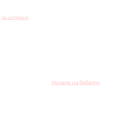
и за готвене
Къпане на бебето