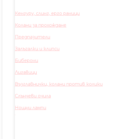
Кенгуру, слинг, ерго раници
Колани за прохождане
Предпазители
Залъгалки и клипси
Биберони
Лигавици
Възглавнички, колани против колики
Слънчеви очила
Нощни лампи