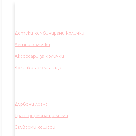
Детски комбинирани колички
Летни колички
Аксесоари за колички
Колички за близнаци
Дървени легла
Трансформиращи легла
Сгъваеми кошари