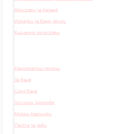
Акесоари за къпане
Играчки за баня, други
Хигиенни аксесоари
Еднократни пелени
За баня
След баня
Лосиони, кремове
Мокри кърпички
Паста за зъби