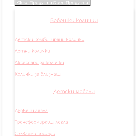
Close Продукти
Open Продукти
Бебешки колички
Детски комбинирани колички
Летни колички
Аксесоари за колички
Колички за близнаци
Детски мебели
Дървени легла
Трансформиращи легла
Сгъваеми кошари