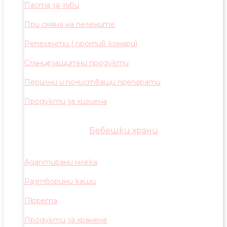
Паста за зъби
При смяна на пелените
Репеленти ( против комари)
Слънцезащитни продукти
Перилни и почистващи препарати
Продукти за хигиена
Бебешки храни
Адаптирани млека
Разтворими каши
Пюрета
Продукти за хранене