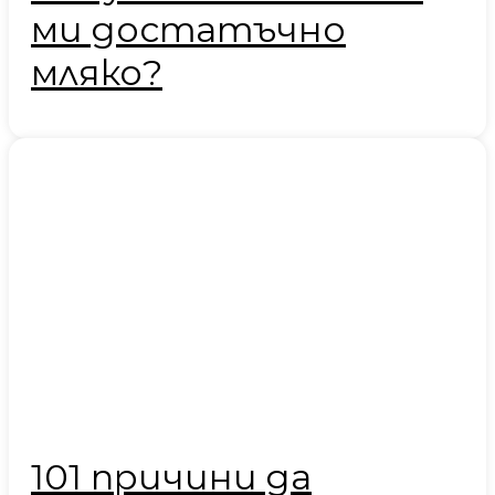
ми достатъчно
мляко?
101 причини да