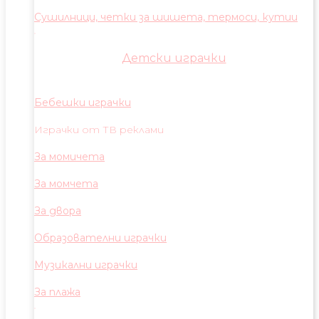
Сушилници, четки за шишета, термоси, кутии
Детски играчки
Бебешки играчки
Играчки от ТВ реклами
За момичета
За момчета
За двора
Образователни играчки
Музикални играчки
За плажа