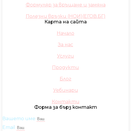
Формуляр за връщане и замяна
Полезни връзки (НОИ)(ЕГОВ.БГ)
Карта на сайта
Начало
За нас
Услуги
Продукти
Блог
Уебинари
Контакти
Форма за бърз контакт
Вашето име
Email