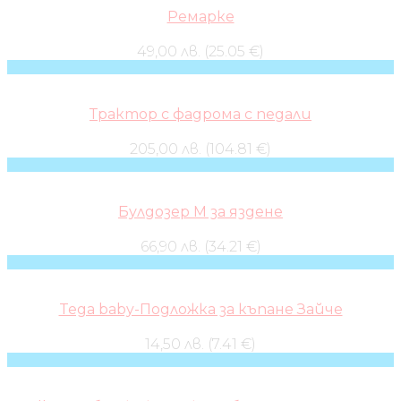
Ремарке
49,00 лв. (25.05 €)
Трактор с фадрома с педали
205,00 лв. (104.81 €)
Булдозер M за яздене
66,90 лв. (34.21 €)
Tega baby-Подложка за къпане Зайче
14,50 лв. (7.41 €)