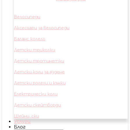
Велосипеди
Аксесоари за велосипеди
Баланс колело
Детски триколки
Детски тротинетки
Детски коли за яздене
Детски ролели и кънки
Електрически коли
Детски скейтборди
Шейни, ски
Услуги
Блог