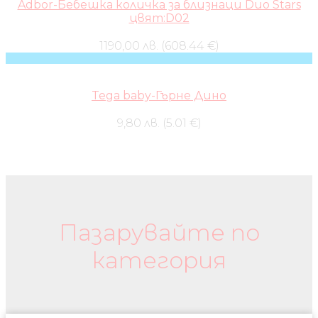
Adbor-Бебешка количка за близнаци Duo Stars
цвят:D02
1190,00 лв. (608.44 €)
Tega baby-Гърне Дино
9,80 лв. (5.01 €)
Бебешки колички и дрехи
Пазарувайте по
категория