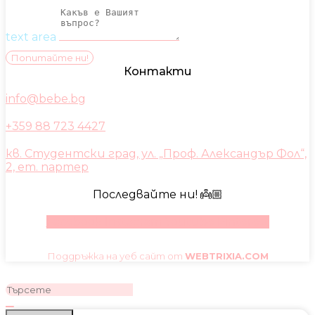
text area
Попитайте ни!
Контакти
info@bebe.bg
+359 88 723 4427
кв. Студентски град, ул. „Проф. Александър Фол“,
2, ет. партер
Последвайте ни! 👼🏼
Facebook
Instagram
Youtube
Pinterest
Поддръжка на уеб сайт от
WEBTRIXIA.COM