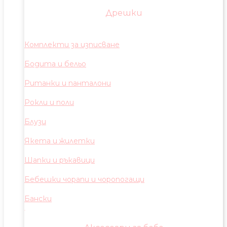
Дрешки
Комплекти за изписване
Бодита и бельо
Ританки и панталони
Рокли и поли
Блузи
Якета и жилетки
Шапки и ръкавици
Бебешки чорапи и чоропогащи
Бански