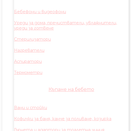
Бебефони и видеофони
Уреди за дома, пречистватели, увлажнители,
уреди за готвене
Стерилизатори
Нагреватели
Аспиратори
Термометри
Къпане на бебето
Вани и стойки
Кофички за баня, канче за поливане, козирка
Гърнета и адаптори за тоалетна чиния