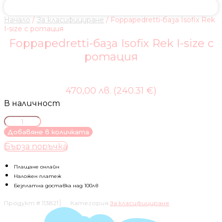
Начало
/
За класифициране
/ Foppapedretti-база Isofix Rek
I-size с ротация
Foppapedretti-база Isofix Rek I-size с
ротация
470,00 лв. (240.31 €)
В наличност
количество
за
Добавяне в количката
Foppapedretti-
Бърза поръчка
база
Isofix
Rek
Плащане онлайн
I-
Наложен платеж
size
Безплатна доставка над 100лв
с
Продукт #
113821
Категория
За класифициране
ротация