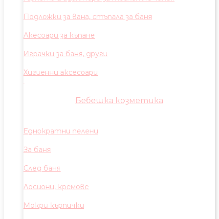
Подложки за вана, стъпала за баня
Акесоари за къпане
Играчки за баня, други
Хигиенни аксесоари
Бебешка козметика
Еднократни пелени
За баня
След баня
Лосиони, кремове
Мокри кърпички