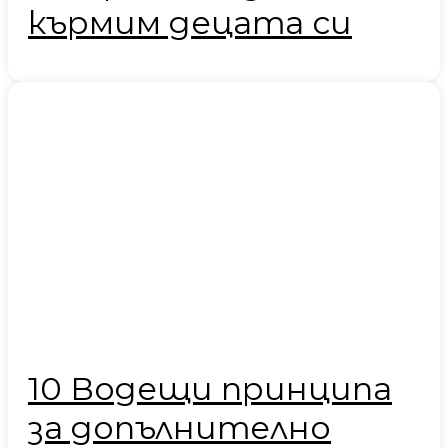
кърмим децата си
10 Водещи принципа
за допълнително