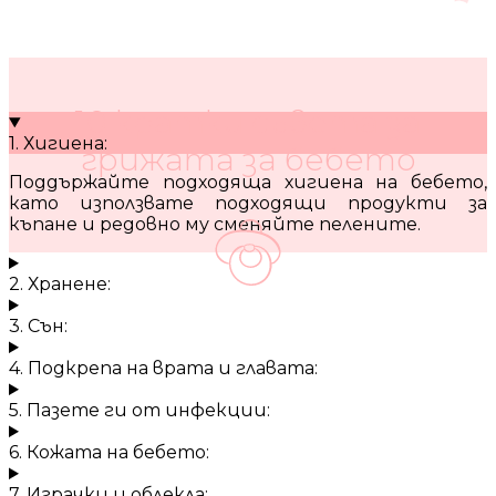
10 кратки съвета за
1. Хигиена:
грижата за бебето
Поддържайте подходяща хигиена на бебето,
като използвате подходящи продукти за
къпане и редовно му сменяйте пелените.
2. Хранене:
3. Сън:
4. Подкрепа на врата и главата:
5. Пазете ги от инфекции:
6. Кожата на бебето:
7. Играчки и облекла: