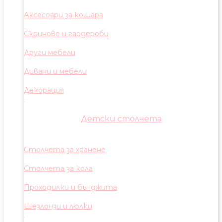
Аксесоари за кошара
Скринове и гардероби
Други мебели
Дивани и мебели
Декорация
Детски столчета
Столчета за хранене
Столчета за кола
Проходилки и бънджита
Шезлонзи и люлки