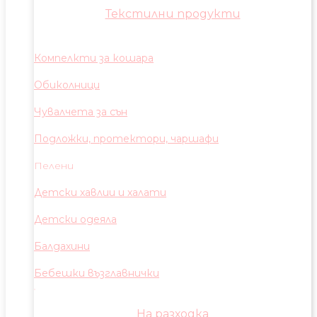
Текстилни продукти
Компелкти за кошара
Обиколници
Чувалчета за сън
Подложки, протектори, чаршафи
Пелени
Детски хавлии и халати
Детски одеяла
Балдахини
Бебешки възглавнички
На разходка