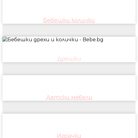
Бебешки колички
Дрешки
Детски мебели
Играчки