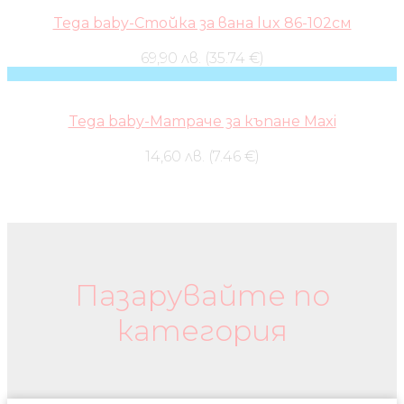
Tega baby-Стойка за вана lux 86-102см
69,90 лв. (35.74 €)
Tega baby-Матраче за къпане Maxi
14,60 лв. (7.46 €)
Бебешки колички и дрехи
Пазарувайте по
категория