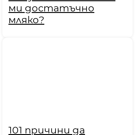
ми достатъчно
мляко?
101 причини да