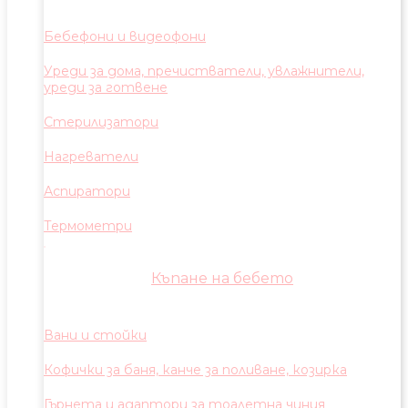
Бебефони и видеофони
Уреди за дома, пречистватели, увлажнители,
уреди за готвене
Стерилизатори
Нагреватели
Аспиратори
Термометри
Къпане на бебето
Вани и стойки
Кофички за баня, канче за поливане, козирка
Гърнета и адаптори за тоалетна чиния