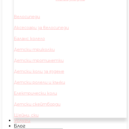
Велосипеди
Аксесоари за велосипеди
Баланс колело
Детски триколки
Детски тротинетки
Детски коли за яздене
Детски ролели и кънки
Електрически коли
Детски скейтборди
Шейни, ски
Услуги
Блог