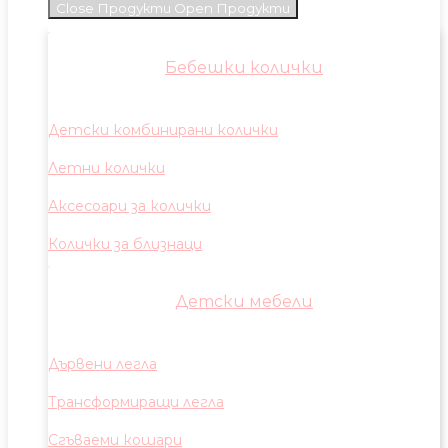
Close Продукти
Open Продукти
Бебешки колички
Детски комбинирани колички
Летни колички
Аксесоари за колички
Колички за близнаци
Детски мебели
Дървени легла
Трансформиращи легла
Сгъваеми кошари