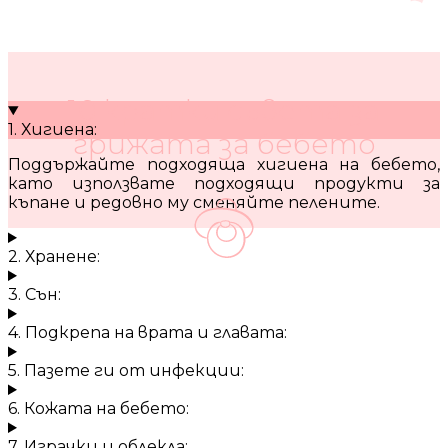
10 кратки съвета за
1. Хигиена:
грижата за бебето
Поддържайте подходяща хигиена на бебето,
като използвате подходящи продукти за
къпане и редовно му сменяйте пелените.
2. Хранене:
3. Сън:
4. Подкрепа на врата и главата:
5. Пазете ги от инфекции:
6. Кожата на бебето:
7. Играчки и облекла: