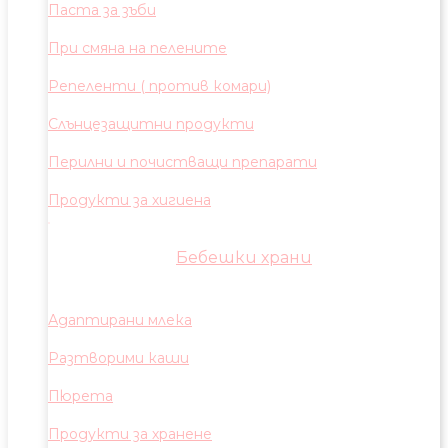
Паста за зъби
При смяна на пелените
Репеленти ( против комари)
Слънцезащитни продукти
Перилни и почистващи препарати
Продукти за хигиена
Бебешки храни
Адаптирани млека
Разтворими каши
Пюрета
Продукти за хранене