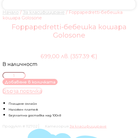
Начало
/
За класифициране
/ Foppapedretti-бебешка
кошара Golosone
Foppapedretti-бебешка кошара
Golosone
699,00 лв. (357.39 €)
В наличност
количество
за
Добавяне в количката
Foppapedretti-
Бърза поръчка
бебешка
кошара
Golosone
Плащане онлайн
Наложен платеж
Безплатна доставка над 100лв
Продукт #
112702
Категория
За класифициране