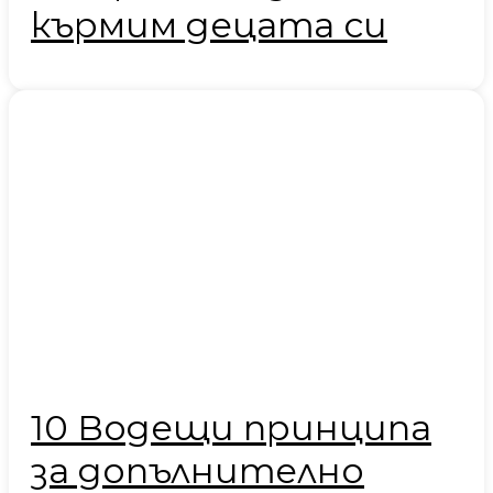
кърмим децата си
10 Водещи принципа
за допълнително