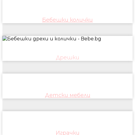
Бебешки колички
Дрешки
Детски мебели
Играчки