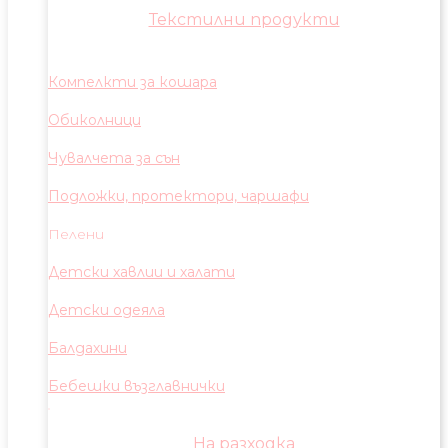
Текстилни продукти
Компелкти за кошара
Обиколници
Чувалчета за сън
Подложки, протектори, чаршафи
Пелени
Детски хавлии и халати
Детски одеяла
Балдахини
Бебешки възглавнички
На разходка