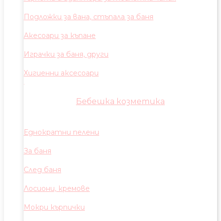
Подложки за вана, стъпала за баня
Акесоари за къпане
Играчки за баня, други
Хигиенни аксесоари
Бебешка козметика
Еднократни пелени
За баня
След баня
Лосиони, кремове
Мокри кърпички