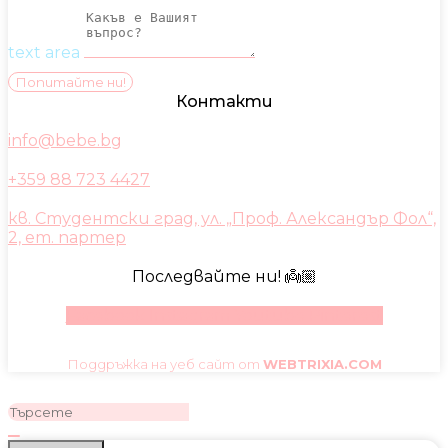
text area
Попитайте ни!
Контакти
info@bebe.bg
+359 88 723 4427
кв. Студентски град, ул. „Проф. Александър Фол“,
2, ет. партер
Последвайте ни! 👼🏼
Facebook
Instagram
Youtube
Pinterest
Поддръжка на уеб сайт от
WEBTRIXIA.COM