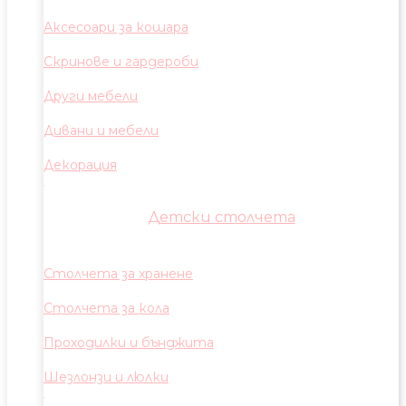
Аксесоари за кошара
Скринове и гардероби
Други мебели
Дивани и мебели
Декорация
Детски столчета
Столчета за хранене
Столчета за кола
Проходилки и бънджита
Шезлонзи и люлки