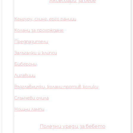
Аксесоари за бебе
Кенгуру, слинг, ерго раници
Колани за прохождане
Предпазители
Залъгалки и клипси
Биберони
Лигавици
Възглавнички, колани против колики
Слънчеви очила
Нощни лампи
Полезни уреди за бебето