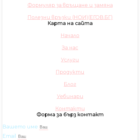
Формуляр за връщане и замяна
Полезни връзки (НОИ)(ЕГОВ.БГ)
Карта на сайта
Начало
За нас
Услуги
Продукти
Блог
Уебинари
Контакти
Форма за бърз контакт
Вашето име
Email