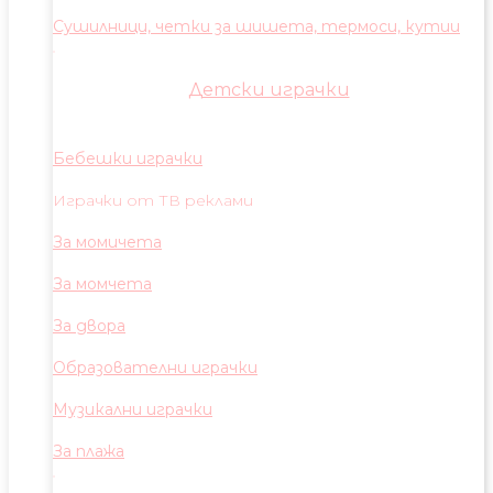
Сушилници, четки за шишета, термоси, кутии
Детски играчки
Бебешки играчки
Играчки от ТВ реклами
За момичета
За момчета
За двора
Образователни играчки
Музикални играчки
За плажа