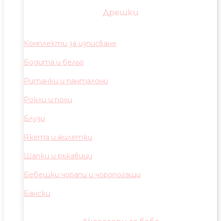
Дрешки
Комплекти за изписване
Бодита и бельо
Ританки и панталони
Рокли и поли
Блузи
Якета и жилетки
Шапки и ръкавици
Бебешки чорапи и чоропогащи
Бански