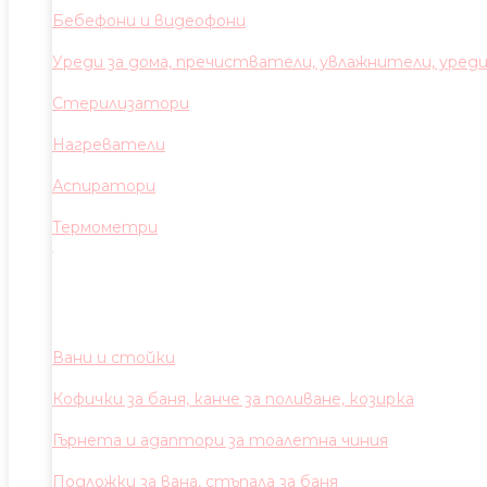
Бебефони и видеофони
Уреди за дома, пречистватели, увлажнители, уред
Стерилизатори
Нагреватели
Аспиратори
Термометри
Вани и стойки
Кофички за баня, канче за поливане, козирка
Гърнета и адаптори за тоалетна чиния
Подложки за вана, стъпала за баня