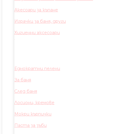
Акесоари за къпане
Играчки за баня, други
Хигиенни аксесоари
Еднократни пелени
За баня
След баня
Лосиони, кремове
Мокри кърпички
Паста за зъби