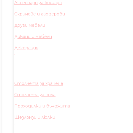
Аксесоари за кошара
Скринове и гардероби
Други мебели
Дивани и мебели
Декорация
Столчета за хранене
Столчета за кола
Проходилки и бънджита
Шезлонзи и люлки