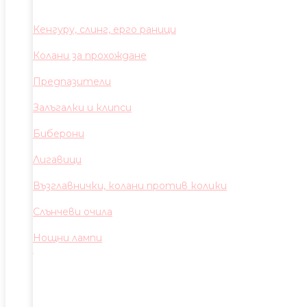
Кенгуру, слинг, ерго раници
Колани за прохождане
Предпазители
Залъгалки и клипси
Биберони
Лигавици
Възглавнички, колани против колики
Слънчеви очила
Нощни лампи