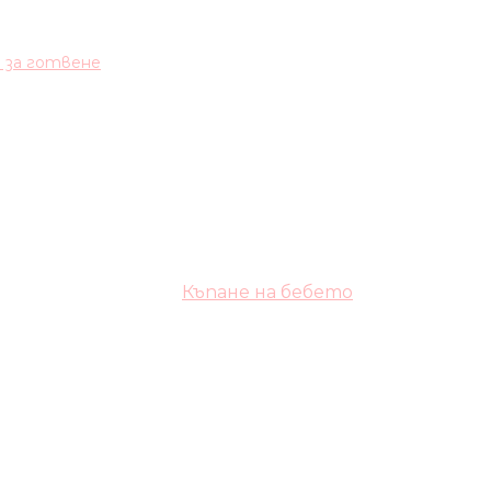
и за готвене
Къпане на бебето