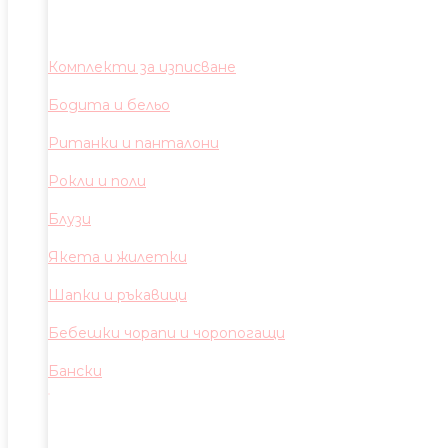
Комплекти за изписване
Бодита и бельо
Ританки и панталони
Рокли и поли
Блузи
Якета и жилетки
Шапки и ръкавици
Бебешки чорапи и чоропогащи
Бански