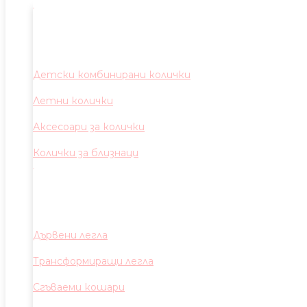
Детски комбинирани колички
Летни колички
Аксесоари за колички
Колички за близнаци
Дървени легла
Трансформиращи легла
Сгъваеми кошари