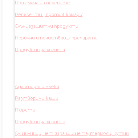
При смяна на пелените
Репеленти ( против комари)
Слънцезащитни продукти
Перилни и почистващи препарати
Продукти за хигиена
Адаптирани млека
Разтворими каши
Пюрета
Продукти за хранене
Сушилници, четки за шишета, термоси, кутии