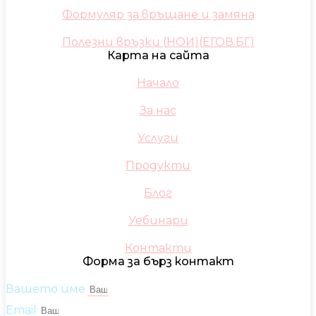
Формуляр за връщане и замяна
Полезни връзки (НОИ)(ЕГОВ.БГ)
Карта на сайта
Начало
За нас
Услуги
Продукти
Блог
Уебинари
Контакти
Форма за бърз контакт
Вашето име
Email