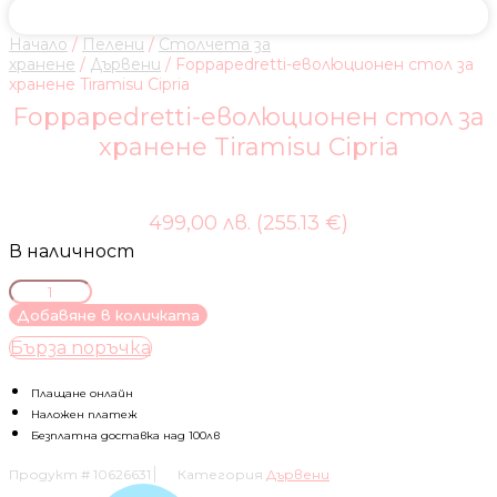
Начало
/
Пелени
/
Столчета за
хранене
/
Дървени
/ Foppapedretti-еволюционен стол за
хранене Tiramisu Cipria
Foppapedretti-еволюционен стол за
хранене Tiramisu Cipria
499,00 лв. (255.13 €)
В наличност
количество
за
Добавяне в количката
Foppapedretti-
Бърза поръчка
еволюционен
стол
за
Плащане онлайн
хранене
Наложен платеж
Tiramisu
Безплатна доставка над 100лв
Cipria
Продукт #
10626631
Категория
Дървени