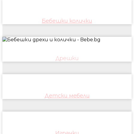
Бебешки колички
Дрешки
Детски мебели
Играчки