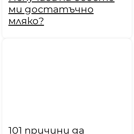
ми достатъчно
мляко?
101 причини да