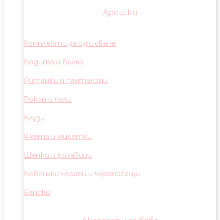
Дрешки
Комплекти за изписване
Бодита и бельо
Ританки и панталони
Рокли и поли
Блузи
Якета и жилетки
Шапки и ръкавици
Бебешки чорапи и чоропогащи
Бански