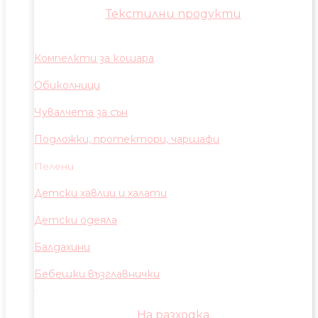
Текстилни продукти
Компелкти за кошара
Обиколници
Чувалчета за сън
Подложки, протектори, чаршафи
Пелени
Детски хавлии и халати
Детски одеяла
Балдахини
Бебешки възглавнички
На разходка