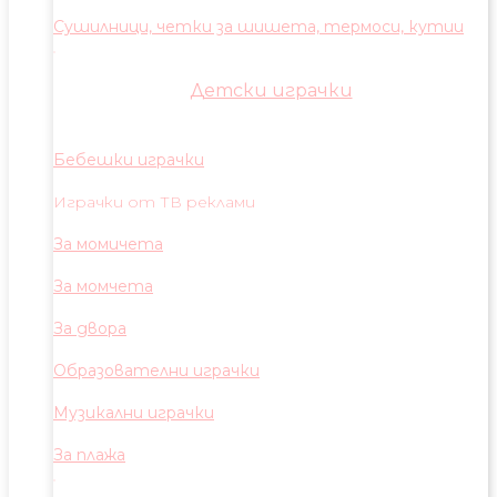
Сушилници, четки за шишета, термоси, кутии
Детски играчки
Бебешки играчки
Играчки от ТВ реклами
За момичета
За момчета
За двора
Образователни играчки
Музикални играчки
За плажа