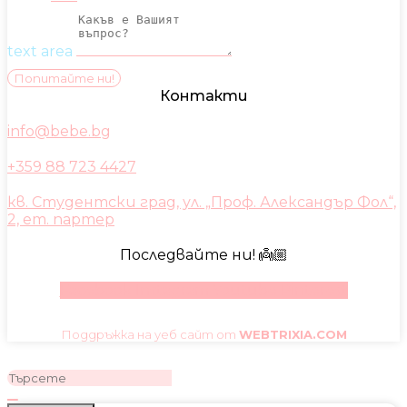
text area
Попитайте ни!
Контакти
info@bebe.bg
+359 88 723 4427
кв. Студентски град, ул. „Проф. Александър Фол“,
2, ет. партер
Последвайте ни! 👼🏼
Facebook
Instagram
Youtube
Pinterest
Поддръжка на уеб сайт от
WEBTRIXIA.COM