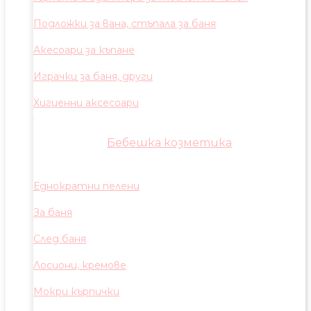
Подложки за вана, стъпала за баня
Акесоари за къпане
Играчки за баня, други
Хигиенни аксесоари
Бебешка козметика
Еднократни пелени
За баня
След баня
Лосиони, кремове
Мокри кърпички