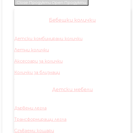
Close Продукти
Open Продукти
Бебешки колички
Детски комбинирани колички
Летни колички
Аксесоари за колички
Колички за близнаци
Детски мебели
Дървени легла
Трансформиращи легла
Сгъваеми кошари