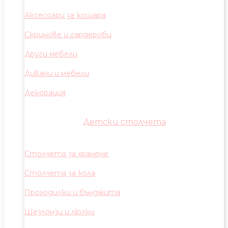
Аксесоари за кошара
Скринове и гардероби
Други мебели
Дивани и мебели
Декорация
Детски столчета
Столчета за хранене
Столчета за кола
Проходилки и бънджита
Шезлонзи и люлки