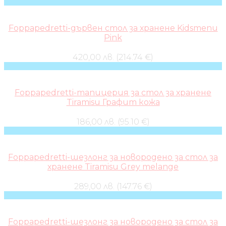
Foppapedretti-дървен стол за хранене Kidsmenu
Pink
420,00 лв. (214.74 €)
Foppapedretti-тапицерия за стол за хранене
Tiramisu Графит кожа
186,00 лв. (95.10 €)
Foppapedretti-шезлонг за новородено за стол за
хранене Tiramisu Grey melange
289,00 лв. (147.76 €)
Foppapedretti-шезлонг за новородено за стол за