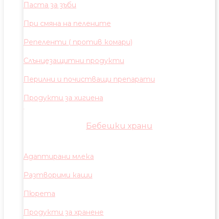
Паста за зъби
При смяна на пелените
Репеленти ( против комари)
Слънцезащитни продукти
Перилни и почистващи препарати
Продукти за хигиена
Бебешки храни
Адаптирани млека
Разтворими каши
Пюрета
Продукти за хранене