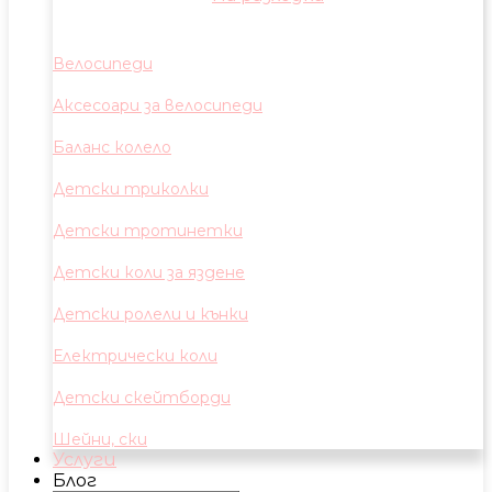
Велосипеди
Аксесоари за велосипеди
Баланс колело
Детски триколки
Детски тротинетки
Детски коли за яздене
Детски ролели и кънки
Електрически коли
Детски скейтборди
Шейни, ски
Услуги
Блог