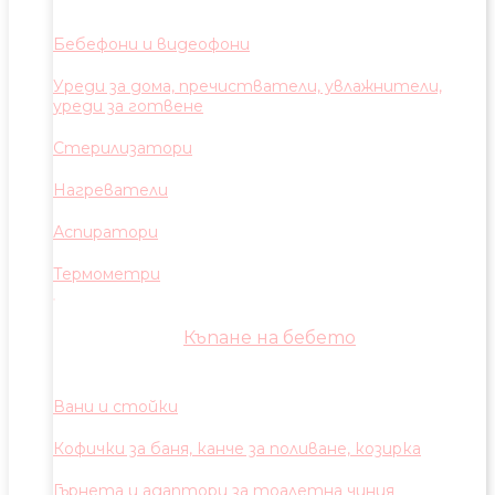
Бебефони и видеофони
Уреди за дома, пречистватели, увлажнители,
уреди за готвене
Стерилизатори
Нагреватели
Аспиратори
Термометри
Къпане на бебето
Вани и стойки
Кофички за баня, канче за поливане, козирка
Гърнета и адаптори за тоалетна чиния