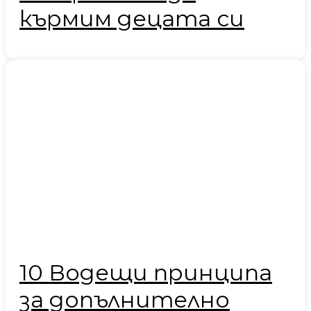
кърмим децата си
10 Водещи принципа
за допълнително