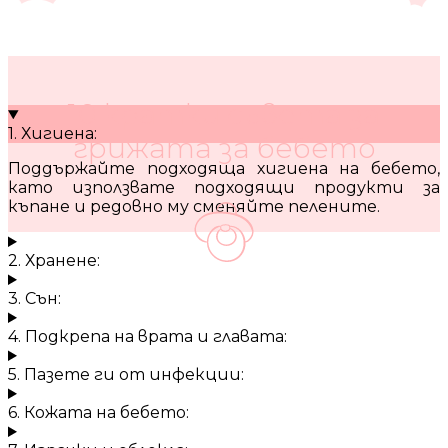
10 кратки съвета за
1. Хигиена:
грижата за бебето
Поддържайте подходяща хигиена на бебето,
като използвате подходящи продукти за
къпане и редовно му сменяйте пелените.
2. Хранене:
3. Сън:
4. Подкрепа на врата и главата:
5. Пазете ги от инфекции:
6. Кожата на бебето: