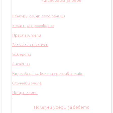
Аксесоари за бебе
Кенгуру, слинг, ерго раници
Колани за прохождане
Предпазители
Залъгалки и клипси
Биберони
Лигавици
Възглавнички, колани против колики
Слънчеви очила
Нощни лампи
Полезни уреди за бебето