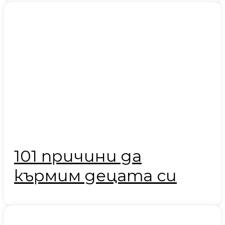
101 причини да
кърмим децата си