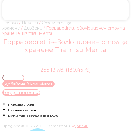
Начало
/
Пелени
/
Столчета за
хранене
/
Дървени
/ Foppapedretti-еволюционен стол за
хранене Tiramisu Menta
Foppapedretti-еволюционен стол за
хранене Tiramisu Menta
255,13 лв. (130.45 €)
количество
за
Добавяне в количката
Foppapedretti-
Бърза поръчка
еволюционен
стол
за
Плащане онлайн
хранене
Наложен платеж
Tiramisu
Безплатна доставка над 100лв
Menta
Продукт #
10626630
Категория
Дървени