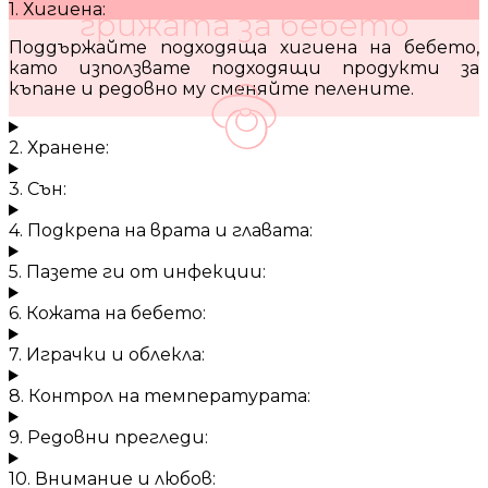
1. Хигиена:
грижата за бебето
Поддържайте подходяща хигиена на бебето,
като използвате подходящи продукти за
къпане и редовно му сменяйте пелените.
2. Хранене:
3. Сън:
4. Подкрепа на врата и главата:
5. Пазете ги от инфекции:
6. Кожата на бебето:
7. Играчки и облекла:
8. Контрол на температурата:
9. Редовни прегледи:
10. Внимание и любов: