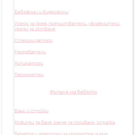
Бебефони и видеофони
Уреди за дома, пречистватели, увлажнители,
уреди за готвене
Стерилизатори
Нагреватели
Аспиратори
Термометри
Къпане на бебето
Вани и стойки
Кофички за баня, канче за поливане, козирка
Гърнета и адаптори за тоалетна чиния