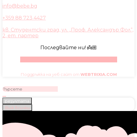
info@bebe.bg
+359 88 723 4427
кв. Студентски град, ул. „Проф. Александър Фол“,
2, ет. партер
Последвайте ни! 👼🏼
Facebook
Instagram
Youtube
Pinterest
Поддръжка на уеб сайт от
WEBTRIXIA.COM
резултата
Виж всички