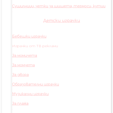
Сушилници, четки за шишета, термоси, кутии
Детски играчки
Бебешки играчки
Играчки от ТВ реклами
За момичета
За момчета
За двора
Образователни играчки
Музикални играчки
За плажа