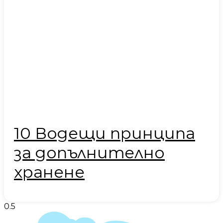
10 Водещи принципа
за допълнително
хранене