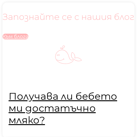
Запознайте се с нашия блог
Към блога
Получава ли бебето
ми достатъчно
мляко?