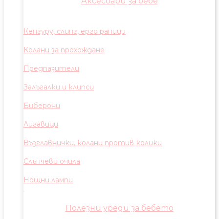
Аксесоари за бебе
Кенгуру, слинг, ерго раници
Колани за прохождане
Предпазители
Залъгалки и клипси
Биберони
Лигавици
Възглавнички, колани против колики
Слънчеви очила
Нощни лампи
Полезни уреди за бебето