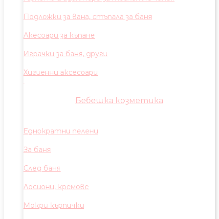
Подложки за вана, стъпала за баня
Акесоари за къпане
Играчки за баня, други
Хигиенни аксесоари
Бебешка козметика
Еднократни пелени
За баня
След баня
Лосиони, кремове
Мокри кърпички