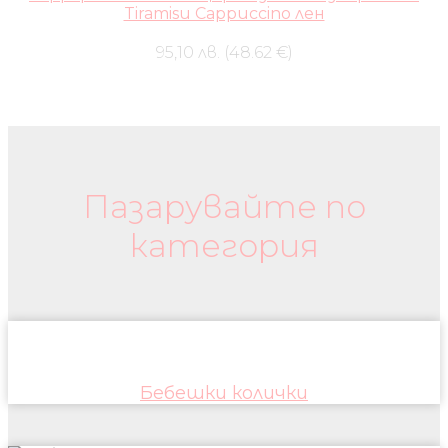
Tiramisu Cappuccino лен
95,10 лв. (48.62 €)
Бебешки колички и дрехи
Пазарувайте по
категория
Бебешки колички