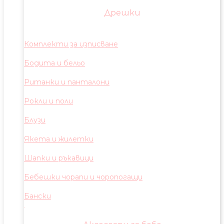
Дрешки
Комплекти за изписване
Бодита и бельо
Ританки и панталони
Рокли и поли
Блузи
Якета и жилетки
Шапки и ръкавици
Бебешки чорапи и чоропогащи
Бански