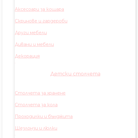
Аксесоари за кошара
Скринове и гардероби
Други мебели
Дивани и мебели
Декорация
Детски столчета
Столчета за хранене
Столчета за кола
Проходилки и бънджита
Шезлонзи и люлки