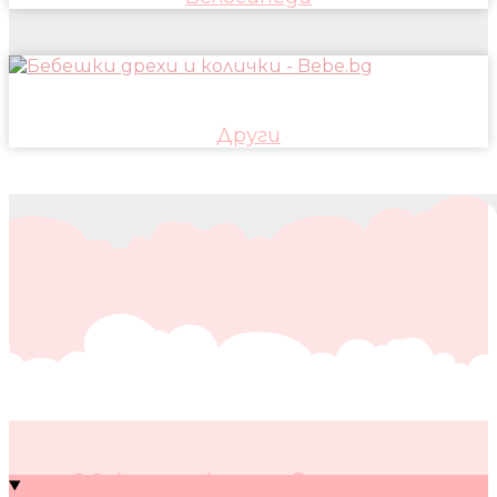
Други
10 кратки съвета за