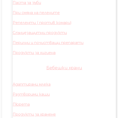
Паста за зъби
При смяна на пелените
Репеленти ( против комари)
Слънцезащитни продукти
Перилни и почистващи препарати
Продукти за хигиена
Бебешки храни
Адаптирани млека
Разтворими каши
Пюрета
Продукти за хранене