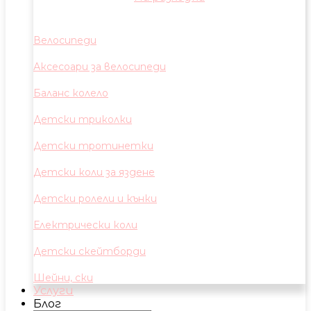
Велосипеди
Аксесоари за велосипеди
Баланс колело
Детски триколки
Детски тротинетки
Детски коли за яздене
Детски ролели и кънки
Електрически коли
Детски скейтборди
Шейни, ски
Услуги
Блог