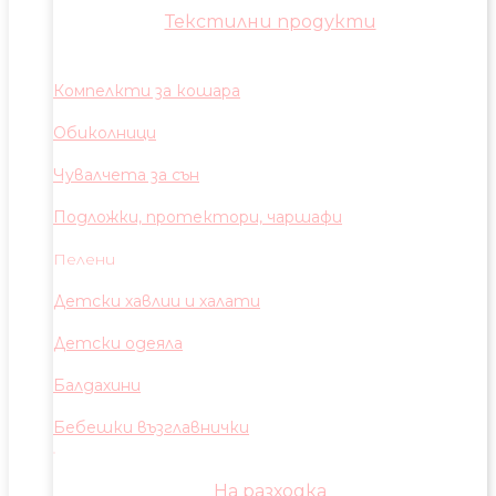
Текстилни продукти
Компелкти за кошара
Обиколници
Чувалчета за сън
Подложки, протектори, чаршафи
Пелени
Детски хавлии и халати
Детски одеяла
Балдахини
Бебешки възглавнички
На разходка