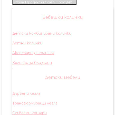
Close Продукти
Open Продукти
Бебешки колички
Детски комбинирани колички
Летни колички
Аксесоари за колички
Колички за близнаци
Детски мебели
Дървени легла
Трансформиращи легла
Сгъваеми кошари