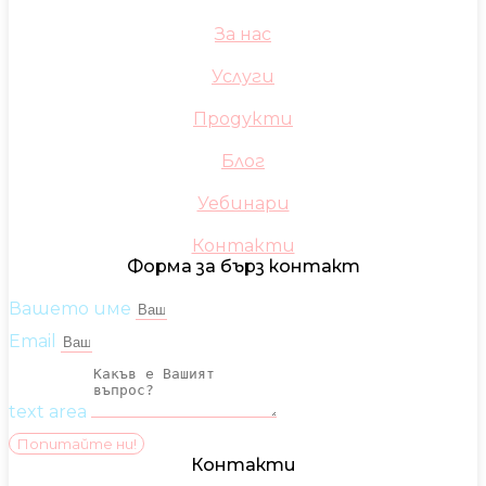
За нас
Услуги
Продукти
Блог
Уебинари
Контакти
Форма за бърз контакт
Вашето име
Email
text area
Попитайте ни!
Контакти