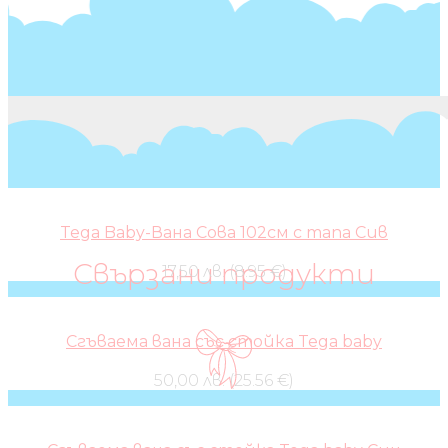
Tega Baby-Вана Сова 102см с тапа Сив
Свързани продукти
17,50 лв. (8.95 €)
Сгъваема вана със стойка Tega baby
50,00 лв. (25.56 €)