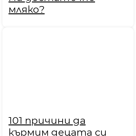
мляко?
101 причини да
кърмим децата си