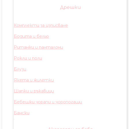
Дрешки
Комплекти за изписване
Бодита и бельо
Ританки и панталони
Рокли и поли
Блузи
Якета и жилетки
Шапки и ръкавици
Бебешки чорапи и чоропогащи
Бански