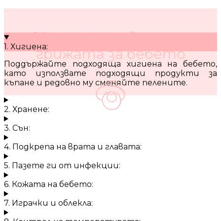
10 кратки съвета за
1. Хигиена:
грижата за бебето
Поддържайте подходяща хигиена на бебето,
като използвате подходящи продукти за
къпане и редовно му сменяйте пелените.
2. Хранене:
3. Сън:
4. Подкрепа на врата и главата:
5. Пазете ги от инфекции:
6. Кожата на бебето:
7. Играчки и облекла: