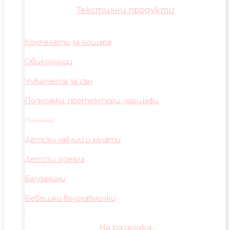
Текстилни продукти
Компелкти за кошара
Обиколници
Чувалчета за сън
Подложки, протектори, чаршафи
Пелени
Детски хавлии и халати
Детски одеяла
Балдахини
Бебешки възглавнички
На разходка