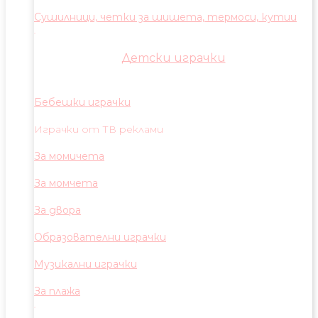
Сушилници, четки за шишета, термоси, кутии
Детски играчки
Бебешки играчки
Играчки от ТВ реклами
За момичета
За момчета
За двора
Образователни играчки
Музикални играчки
За плажа