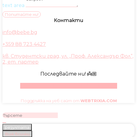
text area
Попитайте ни!
Контакти
info@bebe.bg
+359 88 723 4427
кв. Студентски град, ул. „Проф. Александър Фол“,
2, ет. партер
Последвайте ни! 👼🏼
Facebook
Instagram
Youtube
Pinterest
Поддръжка на уеб сайт от
WEBTRIXIA.COM
резултата
Виж всички