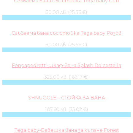
Сгъваема вана със стойка Tega baby Син
50,00 лв. (25.56 €)
Сгъваема вана със стойка Tega baby Розов
50,00 лв. (25.56 €)
Foppapedretti-шкаф-вана Splash Dolcestella
325,00 лв. (166.17 €)
SHNUGGLE – СТОЙКА ЗА ВАНА
107,60 лв. (55.02 €)
Tega baby-Бебешка вана за къпане Forest