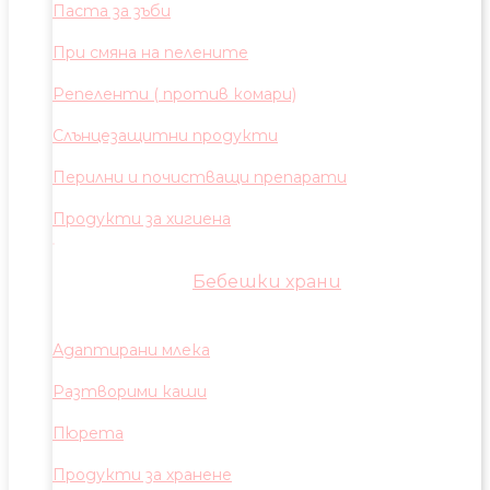
Паста за зъби
При смяна на пелените
Репеленти ( против комари)
Слънцезащитни продукти
Перилни и почистващи препарати
Продукти за хигиена
Бебешки храни
Адаптирани млека
Разтворими каши
Пюрета
Продукти за хранене