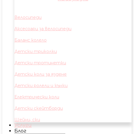
Велосипеди
Аксесоари за велосипеди
Баланс колело
Детски триколки
Детски тротинетки
Детски коли за яздене
Детски ролели и кънки
Електрически коли
Детски скейтборди
Шейни, ски
Услуги
Блог