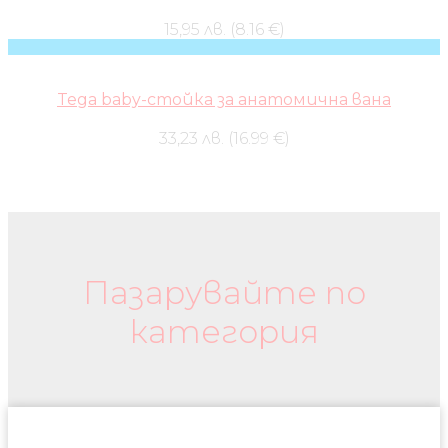
15,95 лв. (8.16 €)
Tega baby-стойка за анатомична вана
33,23 лв. (16.99 €)
Бебешки колички и дрехи
Пазарувайте по
категория