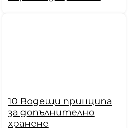
10 Водещи принципа
за допълнително
хранене