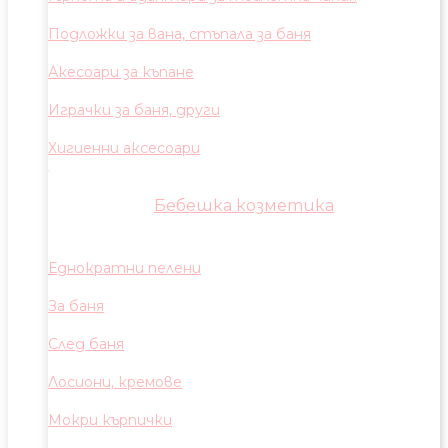
Подложки за вана, стъпала за баня
Акесоари за къпане
Играчки за баня, други
Хигиенни аксесоари
Бебешка козметика
Еднократни пелени
За баня
След баня
Лосиони, кремове
Мокри кърпички