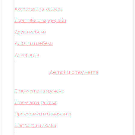
Аксесоари за кошара
Скринове и гардероби
Други мебели
Дивани и мебели
Декорация
Детски столчета
Столчета за хранене
Столчета за кола
Проходилки и бънджита
Шезлонзи и люлки