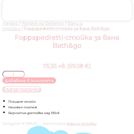
Начало
/
Къпане на бебето
/
Вани и
стойки
/ Foppapedretti-стойка за вана Bath&go
Foppapedretti-стойка за вана
Bath&go
115,55 лв. (59.08 €)
количество
за
Добавяне в количката
Foppapedretti-
Бърза поръчка
стойка
за
вана
Плащане онлайн
Bath&go
Наложен платеж
Безплатна доставка над 100лв
Продукт #
113825
Категория
Вани и стойки