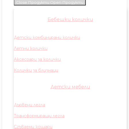
Close Продукти
Open Продукти
Бебешки колички
Детски комбинирани колички
Летни колички
Аксесоари за колички
Колички за близнаци
Детски мебели
Дървени легла
Трансформиращи легла
Сгъваеми кошари