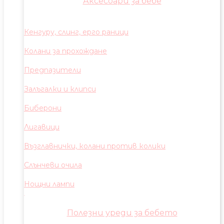
Аксесоари за бебе
Кенгуру, слинг, ерго раници
Колани за прохождане
Предпазители
Залъгалки и клипси
Биберони
Лигавици
Възглавнички, колани против колики
Слънчеви очила
Нощни лампи
Полезни уреди за бебето