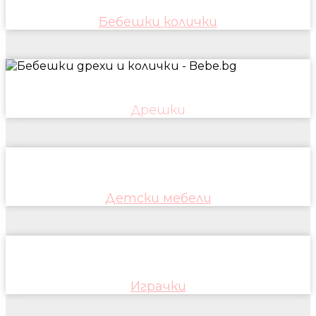
Бебешки колички
Дрешки
Детски мебели
Играчки