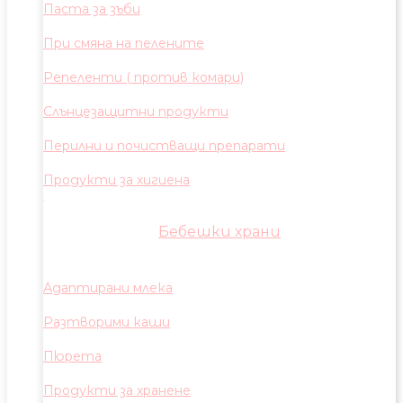
Паста за зъби
При смяна на пелените
Репеленти ( против комари)
Слънцезащитни продукти
Перилни и почистващи препарати
Продукти за хигиена
Бебешки храни
Адаптирани млека
Разтворими каши
Пюрета
Продукти за хранене