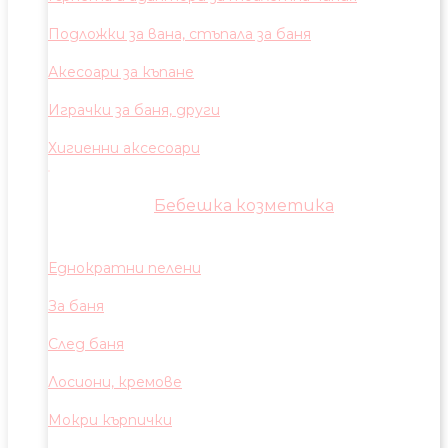
Подложки за вана, стъпала за баня
Акесоари за къпане
Играчки за баня, други
Хигиенни аксесоари
Бебешка козметика
Еднократни пелени
За баня
След баня
Лосиони, кремове
Мокри кърпички