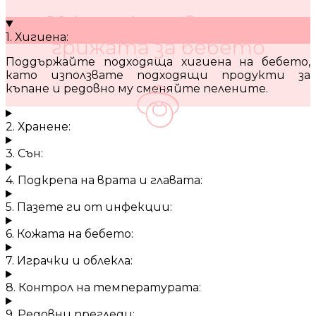
10 кратки съвета за
1. Хигиена:
грижата за бебето
Поддържайте подходяща хигиена на бебето,
като използвате подходящи продукти за
къпане и редовно му сменяйте пелените.
2. Хранене:
3. Сън:
4. Подкрепа на врата и главата:
5. Пазете ги от инфекции:
6. Кожата на бебето:
7. Играчки и облекла:
8. Контрол на температурата:
9. Редовни прегледи: