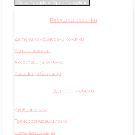
Close Продукти
Open Продукти
Бебешки колички
Детски комбинирани колички
Летни колички
Аксесоари за колички
Колички за близнаци
Детски мебели
Дървени легла
Трансформиращи легла
Сгъваеми кошари