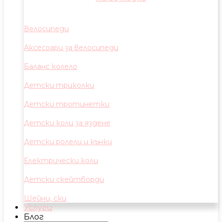
Велосипеди
Аксесоари за велосипеди
Баланс колело
Детски триколки
Детски тротинетки
Детски коли за яздене
Детски ролели и кънки
Електрически коли
Детски скейтборди
Шейни, ски
Услуги
Блог