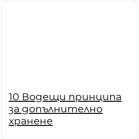
10 Водещи принципа
за допълнително
хранене