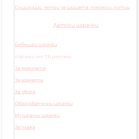
Сушилници, четки за шишета, термоси, кутии
Детски играчки
Бебешки играчки
Играчки от ТВ реклами
За момичета
За момчета
За двора
Образователни играчки
Музикални играчки
За плажа