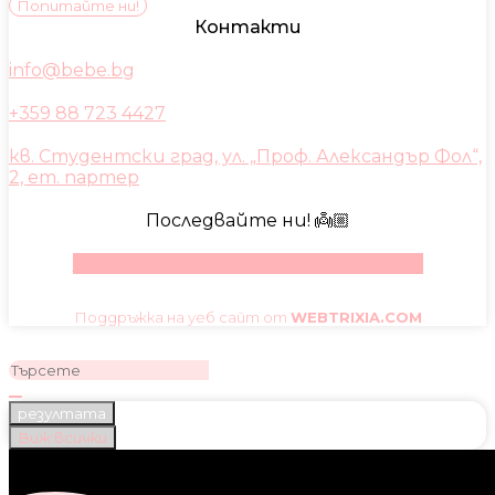
Попитайте ни!
Контакти
info@bebe.bg
+359 88 723 4427
кв. Студентски град, ул. „Проф. Александър Фол“,
2, ет. партер
Последвайте ни! 👼🏼
Facebook
Instagram
Youtube
Pinterest
Поддръжка на уеб сайт от
WEBTRIXIA.COM
резултата
Виж всички