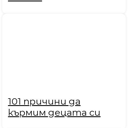
101 причини да
кърмим децата си