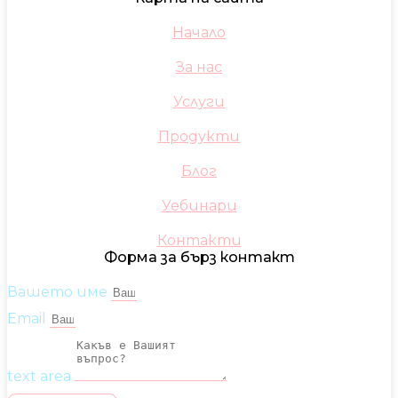
Начало
За нас
Услуги
Продукти
Блог
Уебинари
Контакти
Форма за бърз контакт
Вашето име
Email
text area