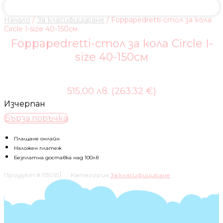
Начало
/
За класифициране
/ Foppapedretti-стол за кола
Circle I-size 40-150см
Foppapedretti-стол за кола Circle I-
size 40-150см
515,00 лв. (263.32 €)
Изчерпан
Бърза поръчка
Плащане онлайн
Наложен платеж
Безплатна доставка над 100лв
Продукт #
113015
Категория
За класифициране