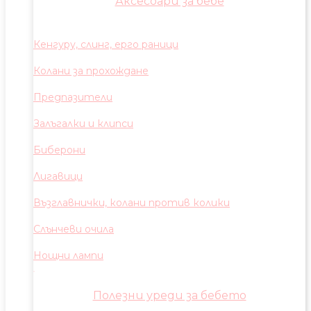
Аксесоари за бебе
Кенгуру, слинг, ерго раници
Колани за прохождане
Предпазители
Залъгалки и клипси
Биберони
Лигавици
Възглавнички, колани против колики
Слънчеви очила
Нощни лампи
Полезни уреди за бебето