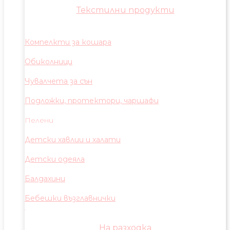
Текстилни продукти
Компелкти за кошара
Обиколници
Чувалчета за сън
Подложки, протектори, чаршафи
Пелени
Детски хавлии и халати
Детски одеяла
Балдахини
Бебешки възглавнички
На разходка