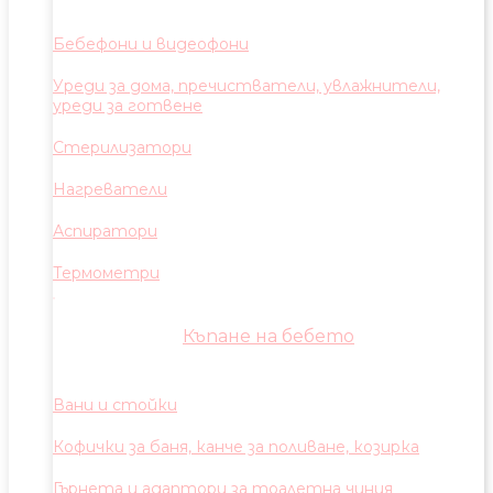
Бебефони и видеофони
Уреди за дома, пречистватели, увлажнители,
уреди за готвене
Стерилизатори
Нагреватели
Аспиратори
Термометри
Къпане на бебето
Вани и стойки
Кофички за баня, канче за поливане, козирка
Гърнета и адаптори за тоалетна чиния