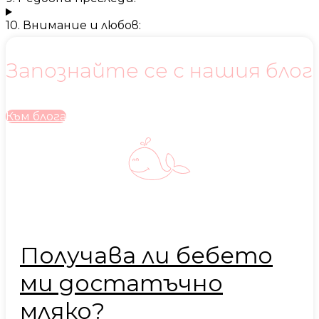
10. Внимание и любов:
Запознайте се с нашия блог
Към блога
Получава ли бебето
ми достатъчно
мляко?