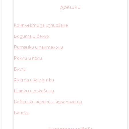
Дрешки
Комплекти за изписване
Бодита и бельо
Ританки и панталони
Рокли и поли
Блузи
Якета и жилетки
Шапки и ръкавици
Бебешки чорапи и чоропогащи
Бански