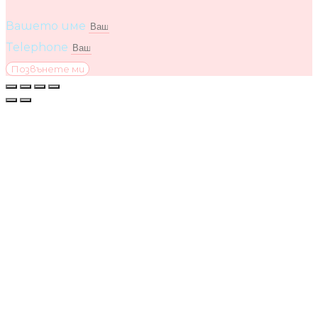
Вашето име
Telephone
Позвънете ми