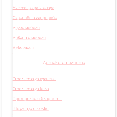
Аксесоари за кошара
Скринове и гардероби
Други мебели
Дивани и мебели
Декорация
Детски столчета
Столчета за хранене
Столчета за кола
Проходилки и бънджита
Шезлонзи и люлки