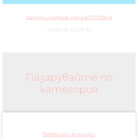
Детски матрак пяна 60/120/8см
49,00 лв. (25.05 €)
Бебешки колички и дрехи
Пазарувайте по
категория
Бебешки колички