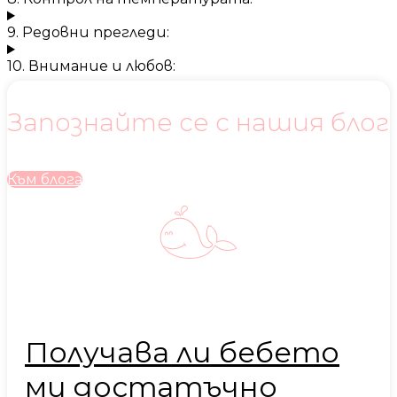
9. Редовни прегледи:
10. Внимание и любов:
Запознайте се с нашия блог
Към блога
Получава ли бебето
ми достатъчно