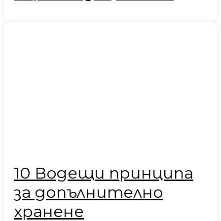
10 Водещи принципа
за допълнително
хранене