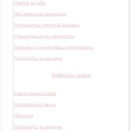
Паста за зъби
При смяна на пелените
Репеленти ( против комари)
Слънцезащитни продукти
Перилни и почистващи препарати
Продукти за хигиена
Бебешки храни
Адаптирани млека
Разтворими каши
Пюрета
Продукти за хранене