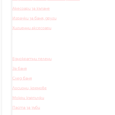
Акесоари за къпане
Играчки за баня, други
Хигиенни аксесоари
Еднократни пелени
За баня
След баня
Лосиони, кремове
Мокри кърпички
Паста за зъби