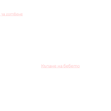
и за готвене
Къпане на бебето