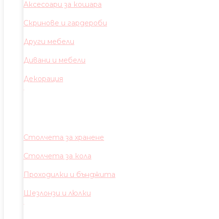
Аксесоари за кошара
Скринове и гардероби
Други мебели
Дивани и мебели
Декорация
Столчета за хранене
Столчета за кола
Проходилки и бънджита
Шезлонзи и люлки