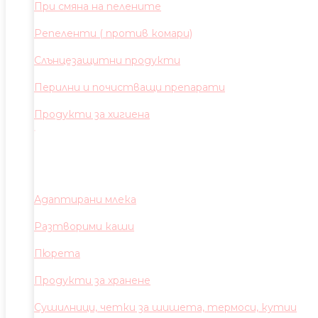
При смяна на пелените
Репеленти ( против комари)
Слънцезащитни продукти
Перилни и почистващи препарати
Продукти за хигиена
Адаптирани млека
Разтворими каши
Пюрета
Продукти за хранене
Сушилници, четки за шишета, термоси, кутии