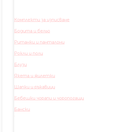
Комплекти за изписване
Бодита и бельо
Ританки и панталони
Рокли и поли
Блузи
Якета и жилетки
Шапки и ръкавици
Бебешки чорапи и чоропогащи
Бански