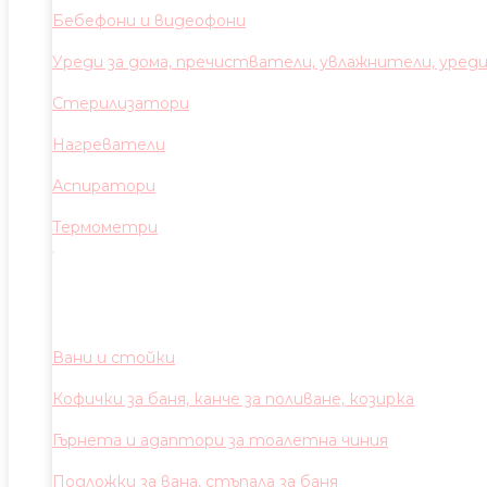
Бебефони и видеофони
Уреди за дома, пречистватели, увлажнители, уред
Стерилизатори
Нагреватели
Аспиратори
Термометри
Вани и стойки
Кофички за баня, канче за поливане, козирка
Гърнета и адаптори за тоалетна чиния
Подложки за вана, стъпала за баня