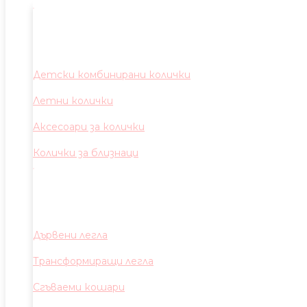
Детски комбинирани колички
Летни колички
Аксесоари за колички
Колички за близнаци
Дървени легла
Трансформиращи легла
Сгъваеми кошари