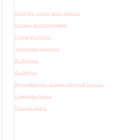
Кенгуру, слинг, ерго раници
Колани за прохождане
Предпазители
Залъгалки и клипси
Биберони
Лигавици
Възглавнички, колани против колики
Слънчеви очила
Нощни лампи