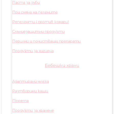
Паста за зъби
При смяна на пелените
Репеленти ( против комари)
Слънцезащитни продукти
Перилни и почистващи препарати
Продукти за хигиена
Бебешки храни
Адаптирани млека
Разтворими каши
Пюрета
Продукти за хранене