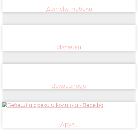
Детски мебели
Играчки
Велосипеди
Други