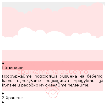
10 кратки съвета за
1. Хигиена:
грижата за бебето
Поддържайте подходяща хигиена на бебето,
като използвате подходящи продукти за
къпане и редовно му сменяйте пелените.
2. Хранене: