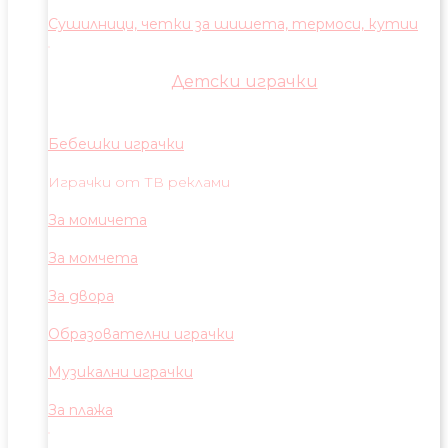
Сушилници, четки за шишета, термоси, кутии
Детски играчки
Бебешки играчки
Играчки от ТВ реклами
За момичета
За момчета
За двора
Образователни играчки
Музикални играчки
За плажа