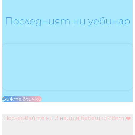
Последният ни уебинар
Вижте всички
Последвайте ни в нашия бебешки свят ❤️