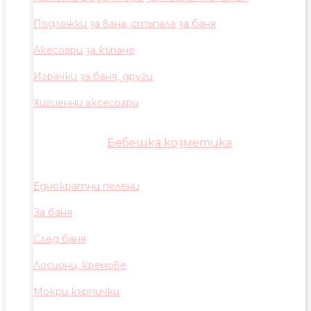
Подложки за вана, стъпала за баня
Акесоари за къпане
Играчки за баня, други
Хигиенни аксесоари
Бебешка козметика
Еднократни пелени
За баня
След баня
Лосиони, кремове
Мокри кърпички