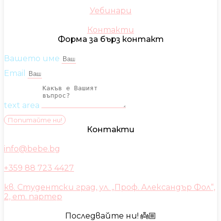
Уебинари
Контакти
Форма за бърз контакт
Вашето име
Email
text area
Попитайте ни!
Контакти
info@bebe.bg
+359 88 723 4427
кв. Студентски град, ул. „Проф. Александър Фол“,
2, ет. партер
Последвайте ни! 👼🏼