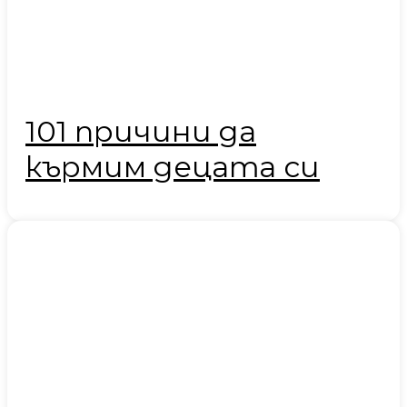
101 причини да
кърмим децата си