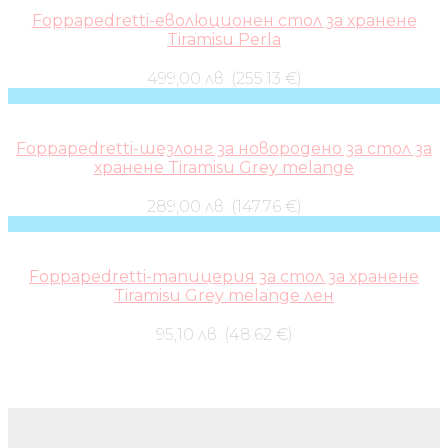
Foppapedretti-еволюционен стол за хранене
Tiramisu Perla
499,00 лв. (255.13 €)
Foppapedretti-шезлонг за новородено за стол за
хранене Tiramisu Grey melange
289,00 лв. (147.76 €)
Foppapedretti-тапицерия за стол за хранене
Tiramisu Grey melange лен
95,10 лв. (48.62 €)
Бебешки колички и дрехи