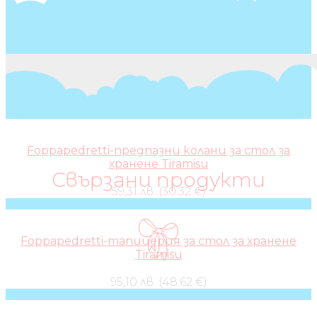
Foppapedretti-предпазни колани за стол за
хранене Tiramisu
Свързани продукти
59,31 лв. (30.32 €)
Foppapedretti-тапицерия за стол за хранене
Tiramisu
95,10 лв. (48.62 €)