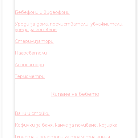
Бебефони и видеофони
Уреди за дома, пречистватели, увлажнители,
уреди за готвене
Стерилизатори
Нагреватели
Аспиратори
Термометри
Къпане на бебето
Вани и стойки
Кофички за баня, канче за поливане, козирка
Гърнета и адаптори за тоалетна чиния