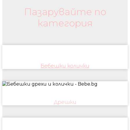
Пазарувайте по
категория
Бебешки колички
Дрешки