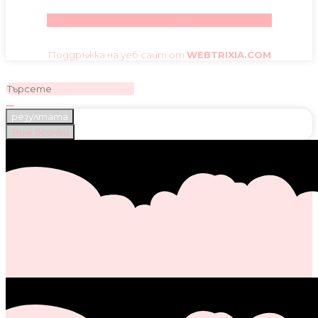
Facebook
Instagram
Youtube
Pinterest
Поддръжка на уеб сайт от
WEBTRIXIA.COM
резултата
Виж всички