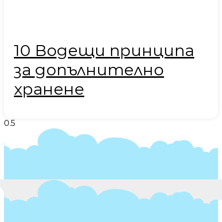
10 Водещи принципа
за допълнително
хранене