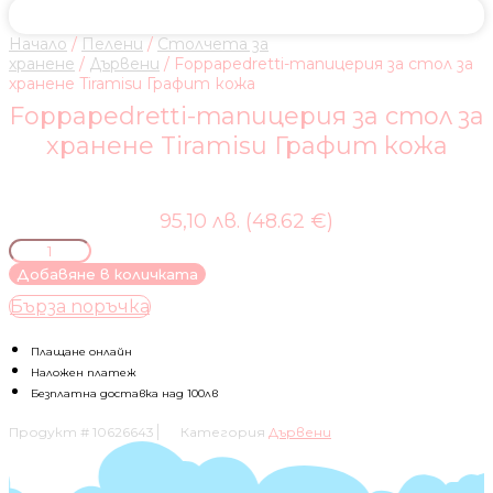
Начало
/
Пелени
/
Столчета за
хранене
/
Дървени
/ Foppapedretti-тапицерия за стол за
хранене Tiramisu Графит кожа
Foppapedretti-тапицерия за стол за
хранене Tiramisu Графит кожа
95,10 лв. (48.62 €)
количество
за
Добавяне в количката
Foppapedretti-
Бърза поръчка
тапицерия
за
стол
Плащане онлайн
за
Наложен платеж
хранене
Безплатна доставка над 100лв
Tiramisu
Продукт #
10626643
Категория
Дървени
Графит
кожа