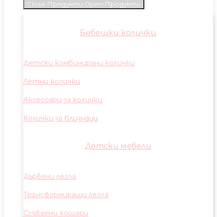
Close Продукти
Open Продукти
Бебешки колички
Детски комбинирани колички
Летни колички
Аксесоари за колички
Колички за близнаци
Детски мебели
Дървени легла
Трансформиращи легла
Сгъваеми кошари