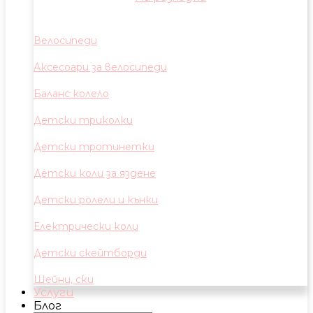
Велосипеди
Аксесоари за велосипеди
Баланс колело
Детски триколки
Детски тротинетки
Детски коли за яздене
Детски ролели и кънки
Електрически коли
Детски скейтборди
Шейни, ски
Услуги
Блог