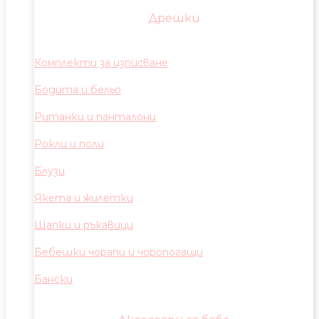
Дрешки
Комплекти за изписване
Бодита и бельо
Ританки и панталони
Рокли и поли
Блузи
Якета и жилетки
Шапки и ръкавици
Бебешки чорапи и чоропогащи
Бански