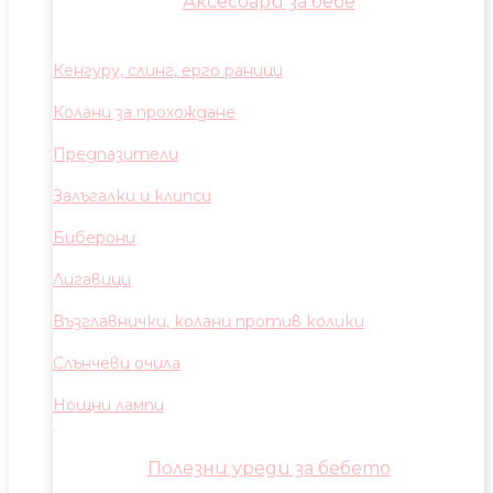
Аксесоари за бебе
Кенгуру, слинг, ерго раници
Колани за прохождане
Предпазители
Залъгалки и клипси
Биберони
Лигавици
Възглавнички, колани против колики
Слънчеви очила
Нощни лампи
Полезни уреди за бебето