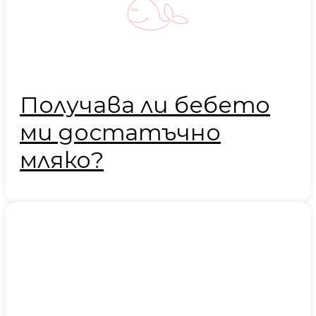
Получава ли бебето
ми достатъчно
мляко?