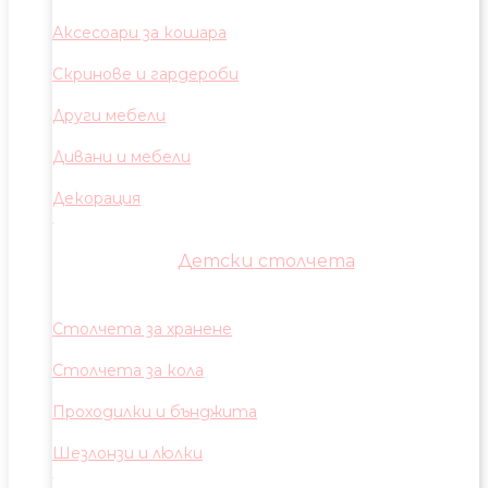
Аксесоари за кошара
Скринове и гардероби
Други мебели
Дивани и мебели
Декорация
Детски столчета
Столчета за хранене
Столчета за кола
Проходилки и бънджита
Шезлонзи и люлки