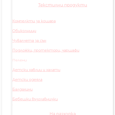
Текстилни продукти
Компелкти за кошара
Обиколници
Чувалчета за сън
Подложки, протектори, чаршафи
Пелени
Детски хавлии и халати
Детски одеяла
Балдахини
Бебешки възглавнички
На разходка