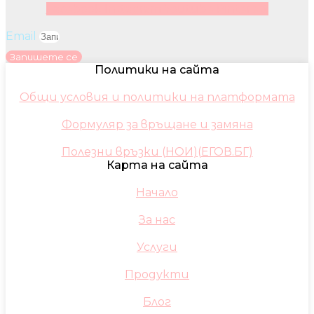
Facebook
Instagram
Youtube
Pinterest
Email
Запишете се
Политики на сайта
Общи условия и политики на платформата
Формуляр за връщане и замяна
Полезни връзки (НОИ)(ЕГОВ.БГ)
Карта на сайта
Начало
За нас
Услуги
Продукти
Блог