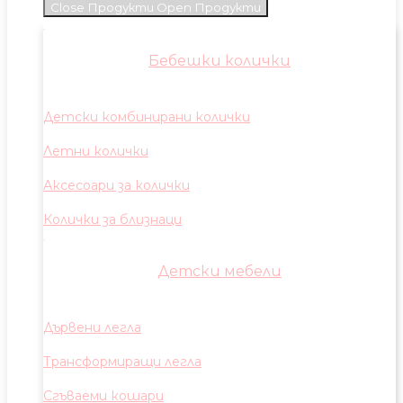
Close Продукти
Open Продукти
Бебешки колички
Детски комбинирани колички
Летни колички
Аксесоари за колички
Колички за близнаци
Детски мебели
Дървени легла
Трансформиращи легла
Сгъваеми кошари