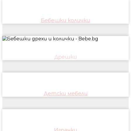
Бебешки колички
Дрешки
Детски мебели
Играчки