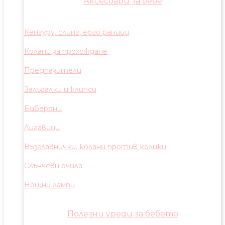
Аксесоари за бебе
Кенгуру, слинг, ерго раници
Колани за прохождане
Предпазители
Залъгалки и клипси
Биберони
Лигавици
Възглавнички, колани против колики
Слънчеви очила
Нощни лампи
Полезни уреди за бебето