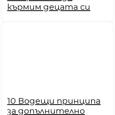
кърмим децата си
10 Водещи принципа
за допълнително