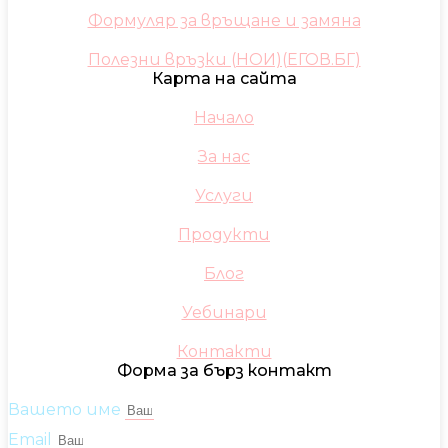
Формуляр за връщане и замяна
Полезни връзки (НОИ)(ЕГОВ.БГ)
Карта на сайта
Начало
За нас
Услуги
Продукти
Блог
Уебинари
Контакти
Форма за бърз контакт
Вашето име
Email