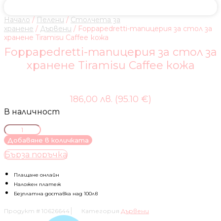
Начало
/
Пелени
/
Столчета за
хранене
/
Дървени
/ Foppapedretti-тапицерия за стол за
хранене Tiramisu Caffee кожа
Foppapedretti-тапицерия за стол за
хранене Tiramisu Caffee кожа
186,00 лв. (95.10 €)
В наличност
количество
за
Добавяне в количката
Foppapedretti-
Бърза поръчка
тапицерия
за
стол
Плащане онлайн
за
Наложен платеж
хранене
Безплатна доставка над 100лв
Tiramisu
Продукт #
10626644
Категория
Дървени
Caffee