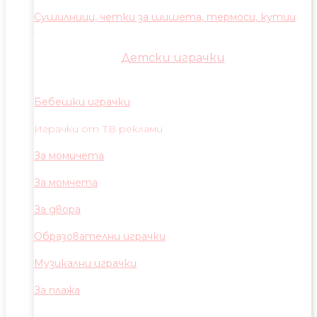
Сушилници, четки за шишета, термоси, кутии
Детски играчки
Бебешки играчки
Играчки от ТВ реклами
За момичета
За момчета
За двора
Образователни играчки
Музикални играчки
За плажа