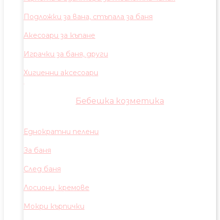
Подложки за вана, стъпала за баня
Акесоари за къпане
Играчки за баня, други
Хигиенни аксесоари
Бебешка козметика
Еднократни пелени
За баня
След баня
Лосиони, кремове
Мокри кърпички