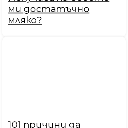
ми достатъчно
мляко?
101 причини да