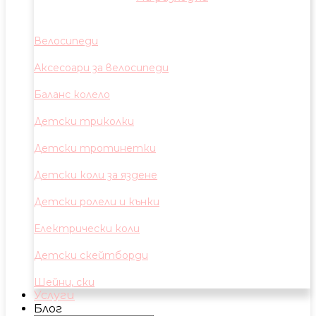
Велосипеди
Аксесоари за велосипеди
Баланс колело
Детски триколки
Детски тротинетки
Детски коли за яздене
Детски ролели и кънки
Електрически коли
Детски скейтборди
Шейни, ски
Услуги
Блог