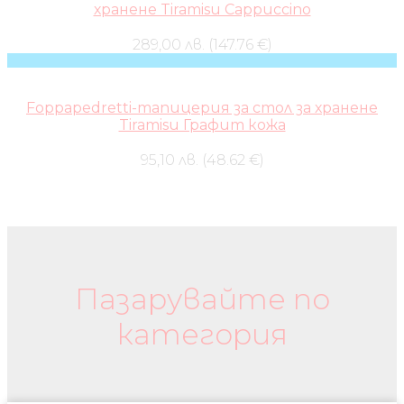
хранене Tiramisu Cappuccino
289,00 лв. (147.76 €)
Foppapedretti-тапицерия за стол за хранене
Tiramisu Графит кожа
95,10 лв. (48.62 €)
Бебешки колички и дрехи
Пазарувайте по
категория