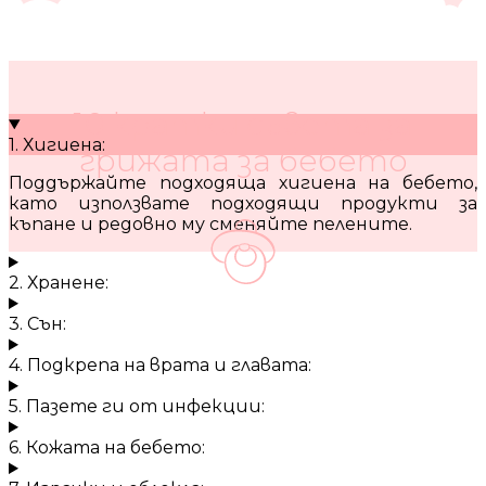
10 кратки съвета за
1. Хигиена:
грижата за бебето
Поддържайте подходяща хигиена на бебето,
като използвате подходящи продукти за
къпане и редовно му сменяйте пелените.
2. Хранене:
3. Сън:
4. Подкрепа на врата и главата:
5. Пазете ги от инфекции:
6. Кожата на бебето: