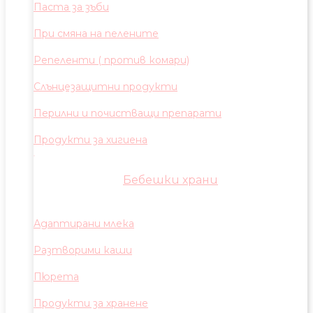
Паста за зъби
При смяна на пелените
Репеленти ( против комари)
Слънцезащитни продукти
Перилни и почистващи препарати
Продукти за хигиена
Бебешки храни
Адаптирани млека
Разтворими каши
Пюрета
Продукти за хранене