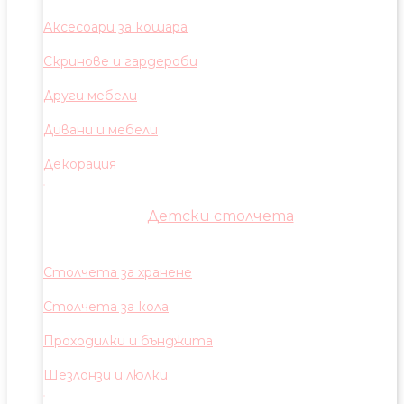
Аксесоари за кошара
Скринове и гардероби
Други мебели
Дивани и мебели
Декорация
Детски столчета
Столчета за хранене
Столчета за кола
Проходилки и бънджита
Шезлонзи и люлки