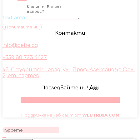
text area
Попитайте ни!
Контакти
info@bebe.bg
+359 88 723 4427
кв. Студентски град, ул. „Проф. Александър Фол“,
2, ет. партер
Последвайте ни! 👼🏼
Facebook
Instagram
Youtube
Pinterest
Поддръжка на уеб сайт от
WEBTRIXIA.COM