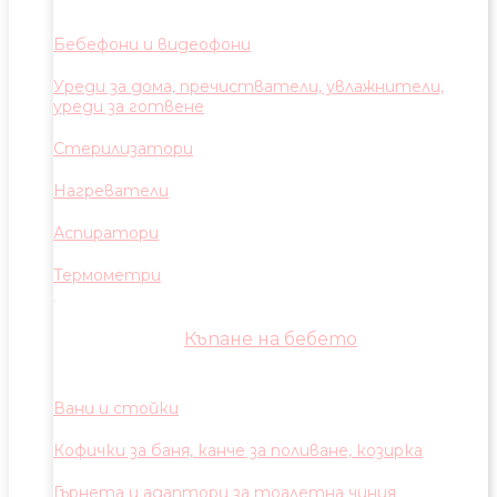
Бебефони и видеофони
Уреди за дома, пречистватели, увлажнители,
уреди за готвене
Стерилизатори
Нагреватели
Аспиратори
Термометри
Къпане на бебето
Вани и стойки
Кофички за баня, канче за поливане, козирка
Гърнета и адаптори за тоалетна чиния