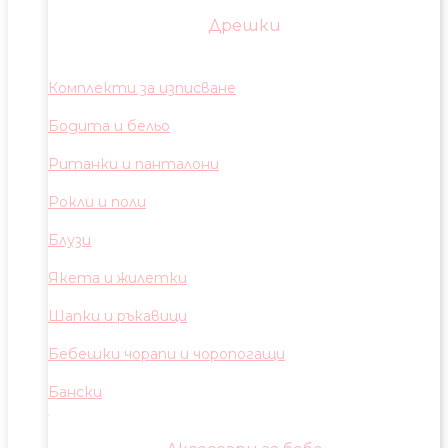
Дрешки
Комплекти за изписване
Бодита и бельо
Ританки и панталони
Рокли и поли
Блузи
Якета и жилетки
Шапки и ръкавици
Бебешки чорапи и чоропогащи
Бански