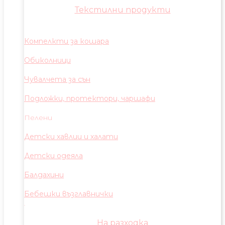
Текстилни продукти
Компелкти за кошара
Обиколници
Чувалчета за сън
Подложки, протектори, чаршафи
Пелени
Детски хавлии и халати
Детски одеяла
Балдахини
Бебешки възглавнички
На разходка